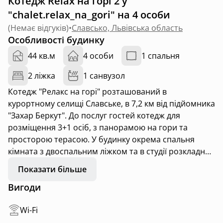
Котедж Relax на горі 2 у
"chalet.relax_na_gori" на 4 особи
(
Немає відгуків
)
•
Славсько, Львівська область
Особливості будинку
44 кв.м
4 особи
1 спальня
2 ліжка
1 санвузол
Котедж "Релакс на горі" розташований в
курортному селищі Славське, в 7,2 км від підйомника
"Захар Беркут". До послуг гостей котедж для
розміщення 3+1 осіб, з панорамою на гори та
просторою терасою. У будинку окрема спальня
кімната з двоспальним ліжком та в студії розкладний
диван, комод,телевізор та безкоштовний Wi-Fi.
Показати більше
Санвузол з душовою кабіною, умивальником та
Вигоди
феном. Кухня укомплектована холодильником,
мікрохвильовою піччю, індукційною плитою та
Wi-Fi
кухонним приладдям. На території великий басейн з