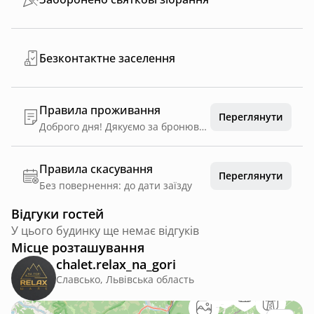
Безконтактне заселення
Правила проживання
Переглянути
Доброго дня! Дякуємо за бронювання нашого будиночку💚 Щоб ми могли забронювати за вами будиночок за вказаними датами просимо внести передоплату 50% від суми проживання на карту Приват Банку 5457082543540806 Термін внесення передоплати становить 1 годину у разі відсутності передоплати за вказаним терміном ми будемо вимушені скасувати бронювання, а внесені кошти за бронювання на платформі hutshub повернуться вам на карту, з якої було здійснено платіж. Бажаємо спокійного дня🌿 Правила проживання в котеджах Шановні гості! Просимо ознайомитися з правилами проживання та дотримуватися їх для комфортного відпочинку всіх гостей. Час заїзду та виїзду - Заїзд – з 15:00. - Виїзд – до 12:00. Проживання - Наші котеджі призначені для спокійного сімейного відпочинку – пар та невеликих сімей. - Ми не приймаємо гучні компанії та гостей, які планують святкування днів народження, вечірок чи інших гучних заходів. - Проживання дозволене лише тій кількості гостей, яка була зазначена під час бронювання. Запрошувати сторонніх осіб без погодження з адміністрацією заборонено. Тиша та порядок - Просимо дотримуватися тиші та поважати відпочинок інших гостей. - Голосна музика на території заборонена. - Російська музика на території комплексу категорично заборонена. - Заборонено використовувати феєрверки, петарди та іншу піротехніку. Куріння - Куріння в котеджах категорично заборонене, оскільки вони побудовані з натурального дерева. - Куріння кальяну в котеджах також категорично заборонене. - Курити дозволяється лише у спеціально відведених місцях на території. Бережливе ставлення до майна - Просимо дбайливо ставитися до майна котеджу. - У разі пошкодження або втрати майна (посуду, меблів, техніки чи інших речей) гість відшкодовує повну вартість завданих збитків. Право адміністрації - У разі порушення правил проживання адміністрація має право зробити попередження. - Якщо порушення тривають, адміністрація залишає за собою право достроково виселити гостей без повернення коштів. Дякуємо за розуміння, взаємну повагу та бажаємо вам приємного, затишного і спокійного відпочинку!
Правила скасування
Переглянути
Без повернення: до дати заїзду
Відгуки гостей
У цього будинку ще немає відгуків
Місце розташування
chalet.relax_na_gori
Славсько, Львівська область