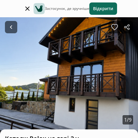
Відкрити
Застосунок, де зручніше
1
/
9