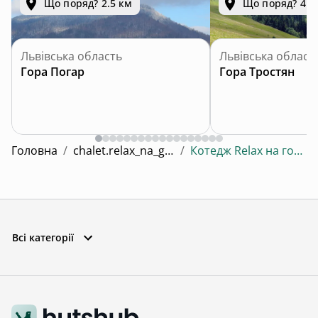
Що поряд? 2.5 км
Що поряд? 4.1
Львівська область
Львівська област
Гора Погар
Гора Тростян
Головна
/
chalet.relax_na_gori
/
Котедж Relax на горі 2
Всі категорії