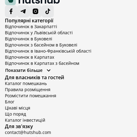
Популярні категорії
Відпочинок в Закарпатті
Відпочинок у Львівській області
Відпочинок в Буковелі
Відпочинок з басейном в Буковелі
Відпочинок в Івано-Франківській області
Відпочинок в Карпатах
Відпочинок в Карпатах з басейном
Відпочинок в Київській області
Показати більше
Відпочинок в Київській області з басейном
Для власників та гостей
Відпочинок в Тернопільській області
Каталог помешкань
Відпочинок у Вінницькій області
Правила розміщення
Відпочинок в Яремче
Розмістити помешкання
Відпочинок у Львівській області з басейном
Блог
Відпочинок з басейном в Тернопільській області
Цікаві місця
Що поряд
Каталог інвестицій
Для зв'язку
contact@hutshub.com