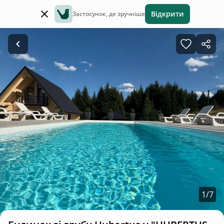
Відкрити
Застосунок, де зручніше
1
/
7