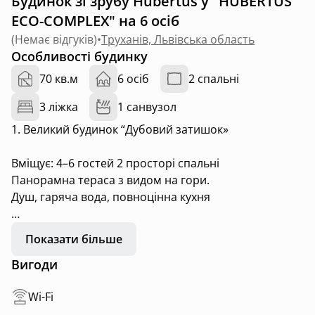
Будинок зі зрубу Hubertus у "HUBERTUS
ECO-COMPLEX" на 6 осіб
(
Немає відгуків
)
•
Труханів, Львівська область
Особливості будинку
70 кв.м
6 осіб
2 спальні
3 ліжка
1 санвузол
1. Великий будинок “Дубовий затишок»
Вміщує: 4–6 гостей 2 просторі спальні
Панорамна тераса з видом на гори.
Душ, гаряча вода, повноцінна кухня
Ідеальний варіант для родин чи компанії друзів.
Показати більше
Тиша, аромат дерева і вигляд, що вражає — усе для
Вигоди
повного перезавантаження.
Wi-Fi
⸻