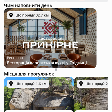
Чим наповнити день
Що поряд? 32.7 км
Ресторан
Ресторація карпатської кухні у Східниці - місце з характером і традиціями
Місця для прогулянок
Що поряд? 1.6 км
Що поряд? 2.9