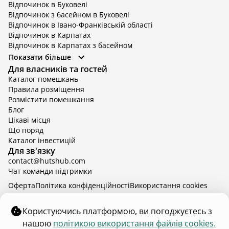
Відпочинок в Буковелі
Відпочинок з басейном в Буковелі
Відпочинок в Івано-Франківській області
Відпочинок в Карпатах
Відпочинок в Карпатах з басейном
Відпочинок в Київській області
Показати більше
Відпочинок в Київській області з басейном
Для власників та гостей
Відпочинок в Тернопільській області
Каталог помешкань
Відпочинок у Вінницькій області
Правила розміщення
Відпочинок в Яремче
Розмістити помешкання
Відпочинок у Львівській області з басейном
Блог
Відпочинок з басейном в Тернопільській області
Цікаві місця
Що поряд
Каталог інвестицій
Для зв'язку
contact@hutshub.com
Чат команди підтримки
Оферта
Політика конфіденційності
Bикористання cookies
hutshub | ©
2026
Користуючись платформою, ви погоджуєтесь з
нашою
політикою використання файлів cookies.