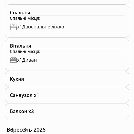
Ідеальний для пари або сім’ї
Атмосфера українського стилю
Спальня
Все необхідне для комфорту
Спальні місця
:
Фотогенічний куточок для душевних фото
x
1
Двоспальне ліжко
Маленький, але дуже душевний. Сюди приїжджають
за спокоєм, романтикою і теплом дерев’яного дому.
Вітальня
Спальні місця
:
⸻
x
1
Диван
У всіх будинках:
Кухня
• Wi-Fi
• Паркінг
Санвузол x1
• Тепла вода і опалення
• Тераси з краєвидами
• Місця для вогнища
Балкон x3
Локація: Карпати, поруч ліс, гори, квадроцикли та
баггі для активного відпочинку
Вересень 2026