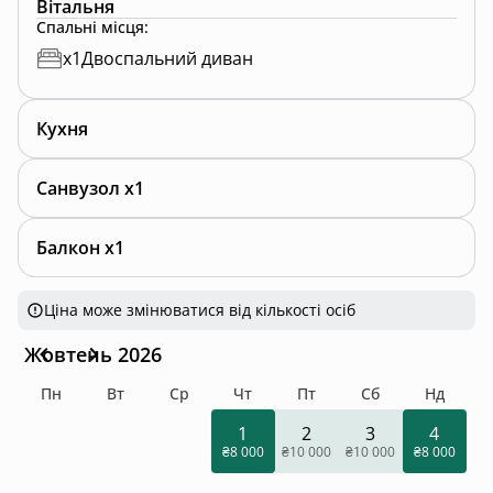
Вітальня
Спальні місця
:
x
1
Двоспальний диван
Кухня
Санвузол x1
Балкон x1
Ціна може змінюватися від кількості осіб
Жовтень 2026
Пн
Вт
Ср
Чт
Пт
Сб
Нд
1
2
3
4
₴8 000
₴10 000
₴10 000
₴8 000