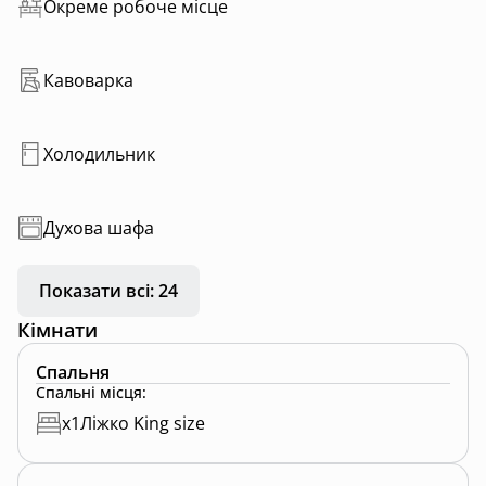
Окреме робоче місце
Кавоварка
Холодильник
Духова шафа
Показати всі: 24
Кімнати
Спальня
Спальні місця
:
x
1
Ліжко King size