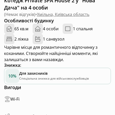
Котедж Private SPA House 2 у "Нова
Дача" на 4 особи
(
Немає відгуків
)
•
Хмільна, Київська область
Особливості будинку
65 кв.м
4 особи
1 спальня
2 ліжка
1 санвузол
Чарівне місце для романтичного відпочинку з
коханими. Створюйте найцінніші моменти, які
залишаться з вами назавжди.
Знижка
:
Для захисників
10%
Спеціальна знижка для військовослужбовців
Вигоди
Wi-Fi