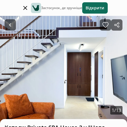
Відкрити
Застосунок, де зручніше
1
/
13