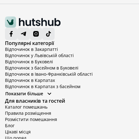
Популярні категорії
Відпочинок в Закарпатті
Відпочинок у Львівській області
Відпочинок в Буковелі
Відпочинок з басейном в Буковелі
Відпочинок в Івано-Франківській області
Відпочинок в Карпатах
Відпочинок в Карпатах з басейном
Відпочинок в Київській області
Показати більше
Відпочинок в Київській області з басейном
Для власників та гостей
Відпочинок в Тернопільській області
Каталог помешкань
Відпочинок у Вінницькій області
Правила розміщення
Відпочинок в Яремче
Розмістити помешкання
Відпочинок у Львівській області з басейном
Блог
Відпочинок з басейном в Тернопільській області
Цікаві місця
Що поряд