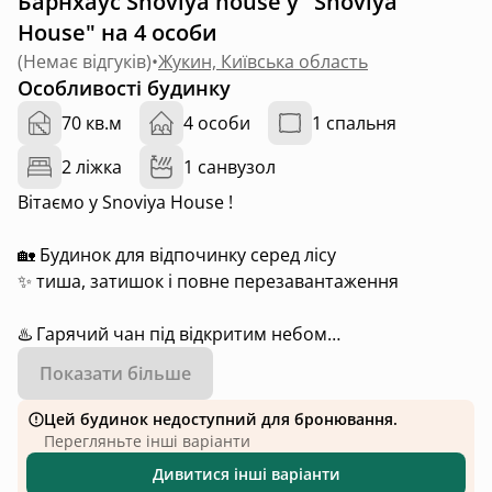
Барнхаус Snoviya house у "Snoviya
House" на 4 особи
(
Немає відгуків
)
•
Жукин, Київська область
Особливості будинку
70 кв.м
4 особи
1 спальня
2 ліжка
1 санвузол
Вітаємо у Snoviya House !
🏡 Будинок для відпочинку серед лісу
✨ тиша, затишок і повне перезавантаження
♨️ Гарячий чан під відкритим небом
🔥 кострова зона
Показати більше
🥩 BBQ-зона
🌿 закрита територія — лише ви й природа
Цей будинок недоступний для бронювання.
Перегляньте інші варіанти
☕️ кавомашина • тостер • чайник • холодильник •
Дивитися інші варіанти