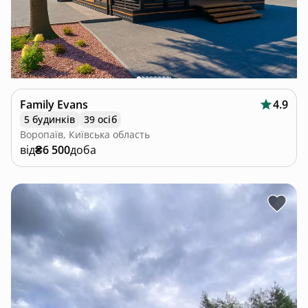
Family Evans
4.9
5 будинків
39 осіб
Воропаїв, Київська область
від
₴6 500
доба