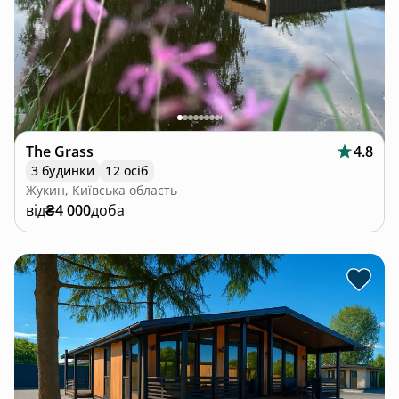
The Grass
4.8
3 будинки
12 осіб
Жукин, Київська область
від
₴4 000
доба