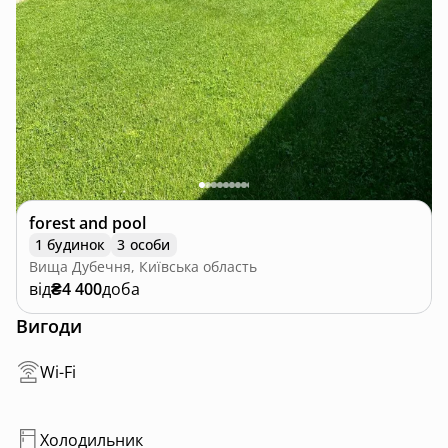
forest and pool
1 будинок
3 особи
Вища Дубечня, Київська область
від
₴4 400
доба
Вигоди
Wi-Fi
Холодильник