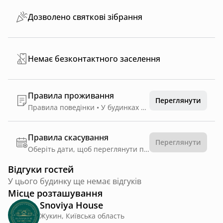
Дозволено святкові зібрання
Немає безконтактного заселення
Правила проживання
Переглянути
Правила поведінки • У будинках заборонено палити • Просимо дотримуватися тиші після 22:00 • Гості несуть матеріальну відповідальність за пошкодження майна в будинку та на території • Проживання з домашніми тваринами допускається лише після узгодження з власниками цієї лісової казки • ЗАБОРОНЕНО прослуховування музики мовою агресора!!! • Вікове обмеження 18+. Гості віком до 18 років допускаються лише у супроводі дорослих. • При виселенні раніше зазначеного часу, повідомте про свій виїзд мінімум за 30 хв, аби помічниця прийняла будинок. Виїжджати без попередження та прийняття помічницею будинку ЗАБОРОНЕНО. • В будинку може проживати лише вказана кількість людей при бронюванні. • Перебування на території сторонніх осіб, які не були вказані при бронюванні, ЗАБОРОНЕНО. • Забороняється виносити меблі та текстиль з будинку. • Будь ласка, залишайте посуд та територію чистими. У разі порушення правил проживання, можливе виселення без повернення коштів.
Правила скасування
Переглянути
Оберіть дати, щоб переглянути правила
Відгуки гостей
У цього будинку ще немає відгуків
Місце розташування
Snoviya House
Жукин, Київська область