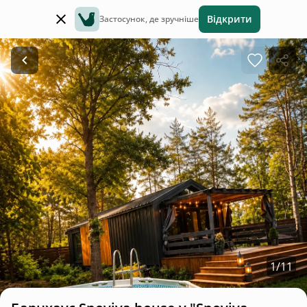
Відкрити
Застосунок, де зручніше
1
/
11