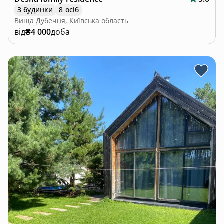
3 будинки
8 осіб
Вища Дубечня, Київська область
від
₴4 000
доба