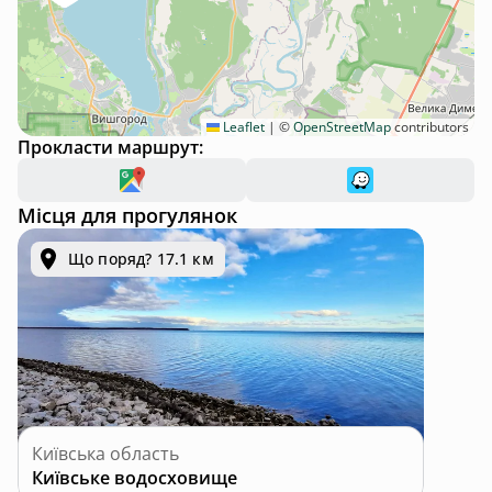
Leaflet
|
©
OpenStreetMap
contributors
Прокласти маршрут:
Місця для прогулянок
Що поряд? 17.1 км
Київська область
Київське водосховище