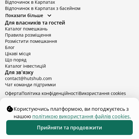
Відпочинок в Карпатах
Відпочинок в Карпатах з басейном
Відпочинок в Київській області
Показати більше
Відпочинок в Київській області з басейном
Для власників та гостей
Відпочинок в Тернопільській області
Каталог помешкань
Відпочинок у Вінницькій області
Правила розміщення
Відпочинок в Яремче
Розмістити помешкання
Відпочинок у Львівській області з басейном
Блог
Відпочинок з басейном в Тернопільській області
Цікаві місця
Що поряд
Каталог інвестицій
Для зв'язку
contact@hutshub.com
Чат команди підтримки
Оферта
Політика конфіденційності
Bикористання cookies
hutshub | ©
2026
Користуючись платформою, ви погоджуєтесь з
нашою
політикою використання файлів cookies.
₴4 400
від
доба
Забронювати
Прийняти та продовжити
30 серп. - 2 верес.
2 дорослих