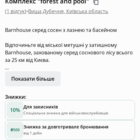
Комплекс "forest and pool"
(
1 відгук
)
•
Вища Дубечня, Київська область
Barnhouse серед сосен з лазнею та басейном
Відпочиньте від міської метушні у затишному
Barnhouse, захованому серед соснового лісу всього
за 25 км від Києва.
🏡 Будинок
Показати більше
сучасний будинок у стилі Barnhouse
Знижки
:
комфортне розміщення для пари, сім'ї або
невеликої компанії
Для захисників
10%
панорамні вікна з видом на сосни
Спеціальна знижка для військовослужбовців
повністю обладнана кухня
Знижка за довготривале бронювання
швидкий Wi-Fi
₴500
від 1 доби
кондиціонер