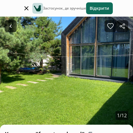
Відкрити
Застосунок, де зручніше
1
/
12