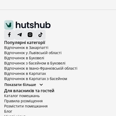
Популярні категорії
Відпочинок в Закарпатті
Відпочинок у Львівській області
Відпочинок в Буковелі
Відпочинок з басейном в Буковелі
Відпочинок в Івано-Франківській області
Відпочинок в Карпатах
Відпочинок в Карпатах з басейном
Відпочинок в Київській області
Показати більше
Відпочинок в Київській області з басейном
Для власників та гостей
Відпочинок в Тернопільській області
Каталог помешкань
Відпочинок у Вінницькій області
Правила розміщення
Відпочинок в Яремче
Розмістити помешкання
Відпочинок у Львівській області з басейном
Блог
Відпочинок з басейном в Тернопільській області