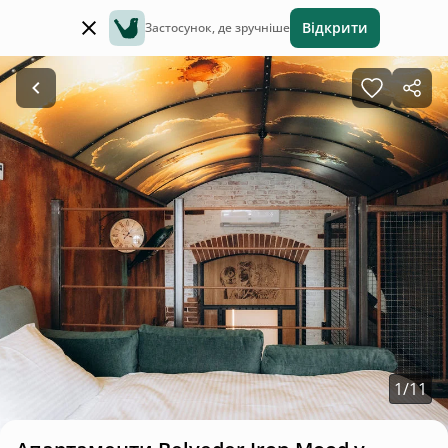
Відкрити
Застосунок, де зручніше
1
/
11