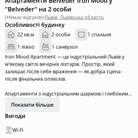
Апартаменти Belveder Iron Mood у
"Belveder" на 2 особи
(
Немає відгуків
)
•
Львів, Львівська область
Особливості будинку
22 кв.м
2 особи
1 спальня
1 ліжко
1 санвузол
Iron Mood Apartment — це індустріальний Львів у
м’якому світлі вечірніх ліхтарів. Простір, який
залишає після себе враження — як добра сцена
після фінальних оплесків.
Апартаменти з індустріальним шармом і глибокими
текстурами. Металеві акценти, авторські деталі,
Показати більше
напівтемні тони й гра світла створюють унікальну
Вигоди
атмосферу міської естетики.
Двоспальне ліжко, повний гігієнний набір, фен та
Wi-Fi
відпарювач.