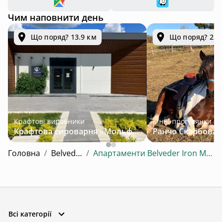
Чим наповнити день
Що поряд? 13.9 км
Що поряд? 22.
Крафтові виробники
Кінні прогулянки
Крафтова сироварня «Мольфар»
Головна
/
Belveder
/
Апартаменти Belveder Iron Mood
Всі категорії