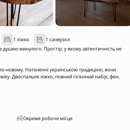
1 ліжко
1 санвузол
із душею минулого. Простір, у якому автентичність не
 по-новому. Натхненні українською традицією, вони
іку. Двоспальне ліжко, повний гігієнний набір, фен,
ль — історію.
Окреме робоче місце