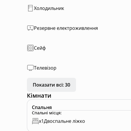
Холодильник
Резервне електроживлення
Сейф
Телевізор
Показати всі: 30
Кімнати
Спальня
Спальні місця
:
x
1
Двоспальне ліжко