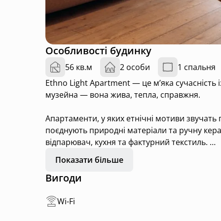
Особливості будинку
56 кв.м
2 особи
1 спальня
Ethno Light Apartment — це м’яка сучасність 
музейна — вона жива, тепла, справжня.
Апартаменти, у яких етнічні мотиви звучать
поєднують природні матеріали та ручну керам
відпарювач, кухня та фактурний текстиль.
Тут кожен предмет має свій сенс, кожна дета
Показати більше
Вигоди
Wi-Fi