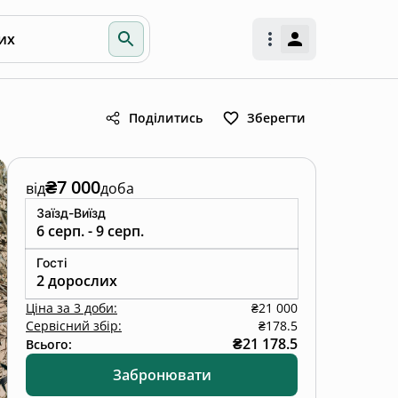
их
Поділитись
Зберегти
₴7 000
від
доба
Заїзд-Виїзд
6 серп. - 9 серп.
Гості
2 дорослих
Ціна
за
3 доби
:
₴21 000
Сервісний збір:
₴178.5
₴21 178.5
Всього:
Забронювати