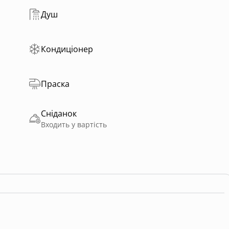
Душ
Кондиціонер
Праска
Сніданок
Входить у вартість