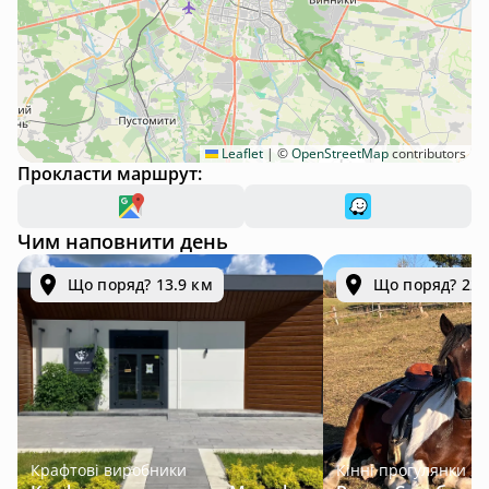
Leaflet
|
©
OpenStreetMap
contributors
Прокласти маршрут:
Чим наповнити день
Що поряд? 13.9 км
Що поряд? 22.
Крафтові виробники
Кінні прогулянки