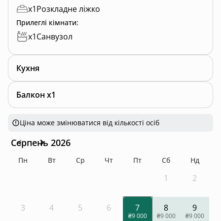
x
1
Розкладне ліжко
Бути у Львові – це жити біля Оперного. І
Прилеглі кімнати
:
ми робимо цей досвід стильним,
x
1
Санвузол
комфортним та незабутнім.
Кухня
Балкон x1
Ціна може змінюватися від кількості осіб
Серпень 2026
Пн
Вт
Ср
Чт
Пт
Сб
Нд
1
2
3
4
5
6
7
8
9
₴9 000
₴9 000
₴9 000