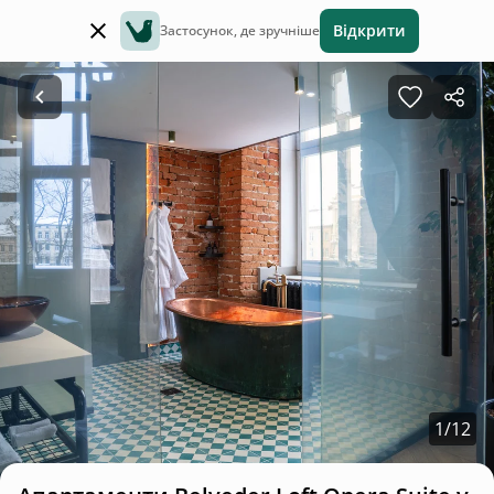
Відкрити
Застосунок, де зручніше
1
/
12