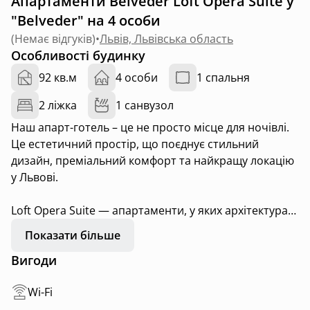
Апартаменти Belveder Loft Opera Suite у
"Belveder" на 4 особи
(
Немає відгуків
)
•
Львів, Львівська область
Особливості будинку
92 кв.м
4 особи
1 спальня
2 ліжка
1 санвузол
Наш апарт-готель – це не просто місце для ночівлі.
Це естетичний простір, що поєднує стильний
дизайн, преміальний комфорт та найкращу локацію
у Львові.
Loft Opera Suite — апартаменти, у яких архітектура
стає емоцією, а вигляд на Оперний театр —
Показати більше
частиною щоденного натхнення.
Вигоди
Апартаменти з характером і архітектурною душею.
Wi-Fi
Високі стелі, відкрите планування, мідна ванна,