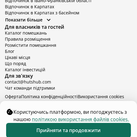
Відпочинок в Івано-Франківській області
Відпочинок в Карпатах
Відпочинок в Карпатах з басейном
Відпочинок в Київській області
Показати більше
Відпочинок в Київській області з басейном
Для власників та гостей
Відпочинок в Тернопільській області
Каталог помешкань
Відпочинок у Вінницькій області
Правила розміщення
Відпочинок в Яремче
Розмістити помешкання
Відпочинок у Львівській області з басейном
Блог
Відпочинок з басейном в Тернопільській області
Цікаві місця
Що поряд
Каталог інвестицій
Для зв'язку
contact@hutshub.com
Чат команди підтримки
Оферта
Політика конфіденційності
Bикористання cookies
hutshub | ©
2026
Користуючись платформою, ви погоджуєтесь з
нашою
політикою використання файлів cookies.
₴9 000
від
доба
Забронювати
Прийняти та продовжити
7 - 10 серп.
2 дорослих