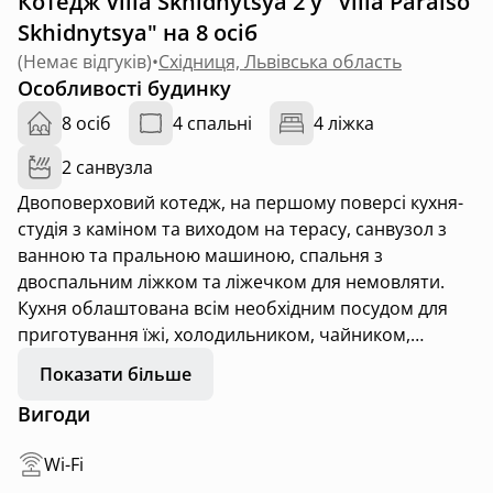
Котедж Villa Skhidnytsya 2 у "Villa Paraiso
Skhidnytsya" на 8 осіб
(
Немає відгуків
)
•
Східниця, Львівська область
Особливості будинку
8 осіб
4 спальні
4 ліжка
2 санвузла
Двоповерховий котедж, на першому поверсі кухня-
студія з каміном та виходом на терасу, санвузол з
ванною та пральною машиною, спальня з
двоспальним ліжком та ліжечком для немовляти.
Кухня облаштована всім необхідним посудом для
приготування їжі, холодильником, чайником,
мікрохвильовою, варильною поверхнею, також є
Показати більше
телевізор, простора обідня зона та камін.
Вигоди
На другому поверсі є три окремі спальні, та
санвузол з душем.
Wi-Fi
Кожна спальня має телевізор.