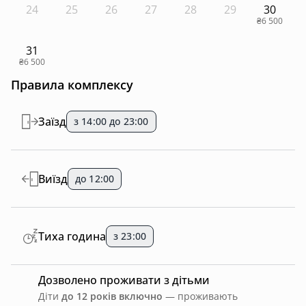
24
25
26
27
28
29
30
₴6 500
31
₴6 500
Правила комплексу
Заїзд
з 14:00 до 23:00
Виїзд
до 12:00
Тиха година
з 23:00
Дозволено проживати з дітьми
Діти
до 12 років включно
— проживають