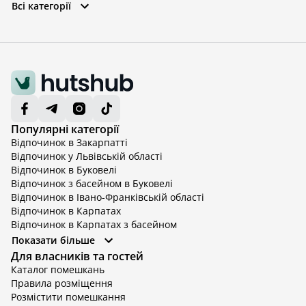
Всі категорії
Популярні категорії
Відпочинок в Закарпатті
Відпочинок у Львівській області
Відпочинок в Буковелі
Відпочинок з басейном в Буковелі
Відпочинок в Івано-Франківській області
Відпочинок в Карпатах
Відпочинок в Карпатах з басейном
Відпочинок в Київській області
Показати більше
Відпочинок в Київській області з басейном
Для власників та гостей
Відпочинок в Тернопільській області
Каталог помешкань
Відпочинок у Вінницькій області
Правила розміщення
Відпочинок в Яремче
Розмістити помешкання