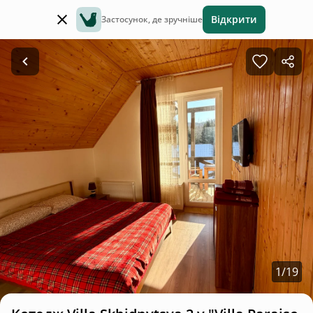
Відкрити
Застосунок, де зручніше
1
/
19