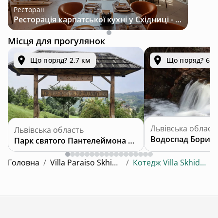
Ресторан
Ресторація карпатської кухні у Східниці - місце з характером і традиціями
Місця для прогулянок
Що поряд? 2.7 км
Що поряд? 6.8
Львівська област
Львівська область
Водоспад Борис
Парк святого Пантелеймона Цілителя
Головна
/
Villa Paraiso Skhidnytsya
/
Котедж Villa Skhidnytsya 2