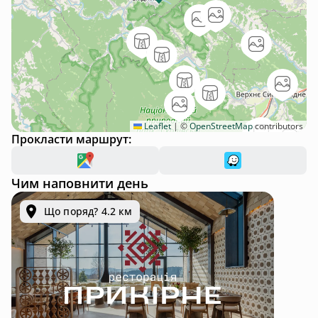
Leaflet
|
©
OpenStreetMap
contributors
Прокласти маршрут:
Чим наповнити день
Що поряд? 4.2 км