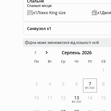
Спальня
Спальні місця
:
x
1
Ліжко King size
x
1
Двоя
Санвузол x1
Ціна може змінюватися від кількості осіб
Серпень 2026
Пн
Вт
Ср
Чт
Пт
Сб
1
3
4
5
6
7
8
₴5 000
10
11
12
13
14
15
₴4 300