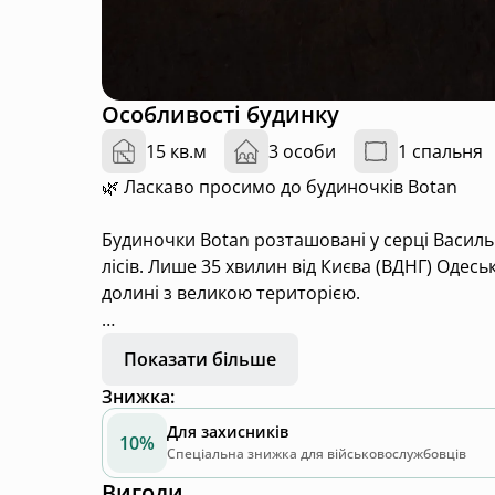
Особливості будинку
15 кв.м
3 особи
1 спальня
🌿 Ласкаво просимо до будиночків Botan
Будиночки Botan розташовані у серці Васильк
лісів. Лише 35 хвилин від Києва (ВДНГ) Одес
долині з великою територією.
Кожен будиночок Botan розрахований до 3 г
Показати більше
готелю для комфортного відпочинку на прир
Знижка
:
🛏️ двоспальне ліжко біля панорамного вікна
Для захисників
10%
🛌 додаткове просторе спальне місце нагорі
Спеціальна знижка для військовослужбовців
🎬 проєктор для затишних вечорів
Вигоди