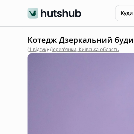
Куди
Котедж Дзеркальний будино
(
1 відгук
)
•
Дерев'янки, Київська область