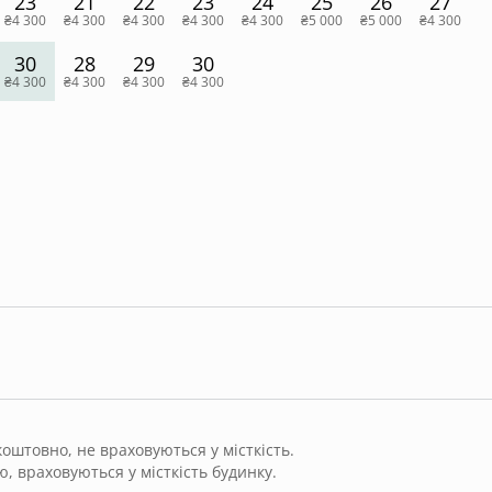
23
21
22
23
24
25
26
27
₴4 300
₴4 300
₴4 300
₴4 300
₴4 300
₴5 000
₴5 000
₴4 300
30
28
29
30
₴4 300
₴4 300
₴4 300
₴4 300
штовно, не враховуються у місткість.
, враховуються у місткість будинку.