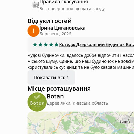
Правила скасування
Без повернення: до дати заїзду
Відгуки гостей
Ірина Цигановська
Березень, 2026
Котедж
Дзеркальний будинок Bot
Чудові будиночки, вдалось добре відпочити і насо
міського шуму. Єдине, що наш будиночок не зовсім відповідав опису. На жаль, не було власного мангалу (тому
користувались сусіднім) та не було кавової машини
Показати всі: 1
Місце розташування
Botan
Дерев'янки, Київська область