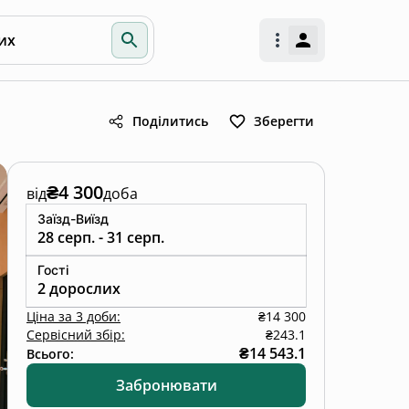
их
Поділитись
Зберегти
₴4 300
від
доба
Заїзд-Виїзд
28 серп. - 31 серп.
Гості
2 дорослих
Ціна
за
3 доби
:
₴14 300
Сервісний збір:
₴243.1
₴14 543.1
Всього:
Забронювати