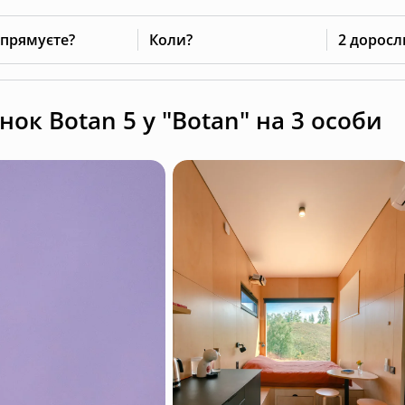
 прямуєте?
Коли?
2 доросл
к Botan 5 у "Botan" на 3 особи