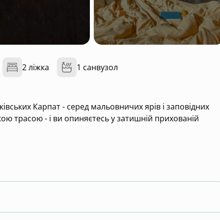
2 ліжка
1 санвузол
івських Карпат - серед мальовничих ярів і заповідних
ькою трасою - і ви опиняєтесь у затишній прихованій
остей та укомплектований за стандартами сучасного
оді:
 з видом на пагорби