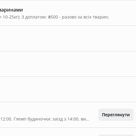
тваринами
≈ 10-25кг)
;
З доплатою: ₴500 - разово за всіх тварин
;
Переглянути
Дзеркальні будиночки: заїзд з 15:00, виїзд до 12:00. Глемп будиночки: заїзд з 14:00, виїзд до 11:00 🌿