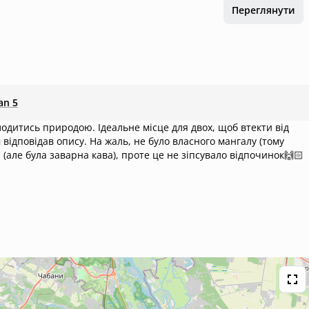
Переглянути
an 5
лодитись природою. Ідеальне місце для двох, щоб втекти від
 (але була заварна кава), проте це не зіпсувало відпочинок🙌🏻