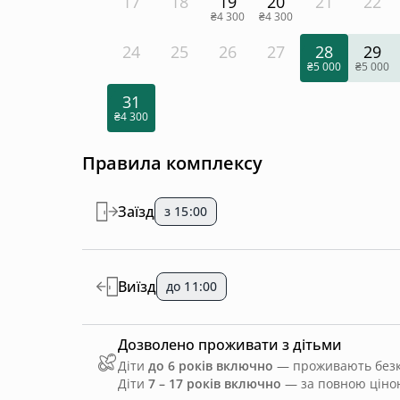
17
18
19
20
21
22
₴4 300
₴4 300
24
25
26
27
28
29
₴5 000
₴5 000
31
₴4 300
Правила комплексу
Заїзд
з 15:00
Виїзд
до 11:00
Дозволено проживати з дітьми
Діти
до 6 років включно
— проживають безко
Діти
7 – 17 років включно
— за повною ціною