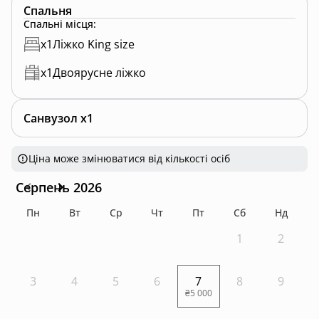
Botan - це простір, де легко сповільнитися, побути
Спальня
наодинці з природою та насолодитися моментом. 🤍
Спальні місця
:
x
1
Ліжко King size
x
1
Двоярусне ліжко
Санвузол x1
Ціна може змінюватися від кількості осіб
Серпень 2026
Пн
Вт
Ср
Чт
Пт
Сб
Нд
1
2
3
4
5
6
7
8
9
₴5 000