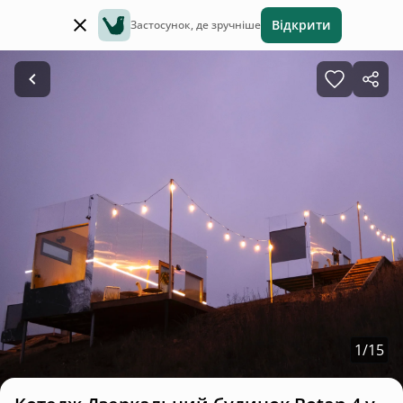
Відкрити
Застосунок, де зручніше
1
/
15