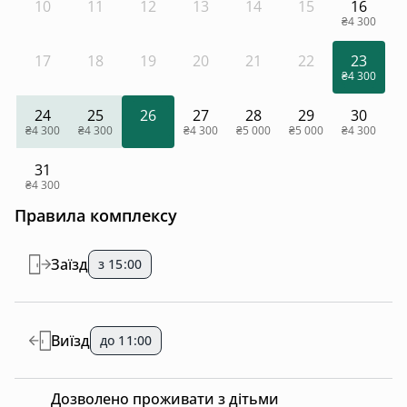
10
11
12
13
14
15
16
₴4 300
17
18
19
20
21
22
23
₴4 300
24
25
26
27
28
29
30
₴4 300
₴4 300
₴4 300
₴5 000
₴5 000
₴4 300
31
₴4 300
Правила комплексу
Заїзд
з 15:00
Виїзд
до 11:00
Дозволено проживати з дітьми