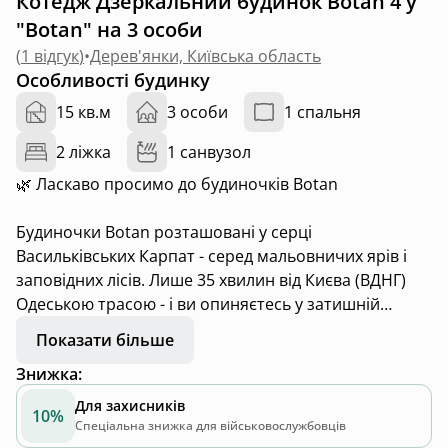
Котедж Дзеркальний будинок Botan 4 у
"Botan" на 3 особи
(
1 відгук
)
•
Дерев'янки, Київська область
Особливості будинку
15 кв.м
3 особи
1 спальня
2 ліжка
1 санвузол
🌿 Ласкаво просимо до будиночків Botan
Будиночки Botan розташовані у серці
Васильківських Карпат - серед мальовничих ярів і
заповідних лісів. Лише 35 хвилин від Києва (ВДНГ)
Одеською трасою - і ви опиняєтесь у затишній
прихованій долині з великою територією.
Показати більше
Знижка
:
Кожен будиночок Botan розрахований до 3 гостей
та укомплектований за стандартами сучасного
Для захисників
10%
готелю для комфортного відпочинку на природі:
Спеціальна знижка для військовослужбовців