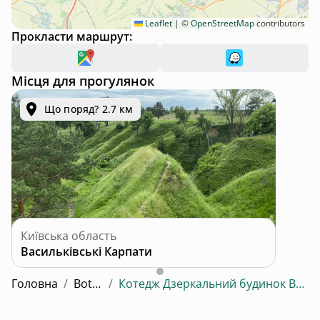
Leaflet
|
©
OpenStreetMap
contributors
Прокласти маршрут:
Місця для прогулянок
Що поряд? 2.7 км
Київська область
Васильківські Карпати
Головна
/
Botan
/
Котедж Дзеркальний будинок Botan 4