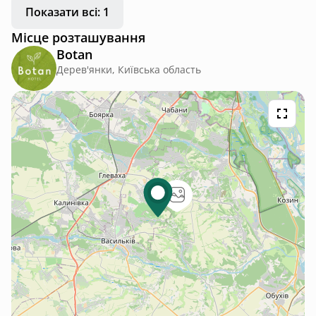
Показати всі: 1
передається по фото. Будиночки поруч один до одного, але
при цьому відчувається приватність. 🩶🌿
Місце розташування
Botan
Дерев'янки, Київська область