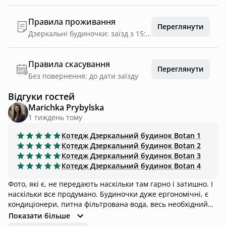
Правила проживання
Переглянути
Дзеркальні будиночки: заїзд з 15:00, виїзд до 12:00. Глемп будиночки: заїзд з 14:00, виїзд до 11:00 🌿
Правила скасування
Переглянути
Без повернення: до дати заїзду
Відгуки гостей
Marichka Prybylska
1 тиждень тому
Котедж
Дзеркальний будинок Botan 1
Котедж
Дзеркальний будинок Botan 2
Котедж
Дзеркальний будинок Botan 3
Котедж
Дзеркальний будинок Botan 4
Фото, які є, не передають наскільки там гарно і затишно. І
наскільки все продумано. Будиночки дуже ергономічні, є
кондиціонери, питна фільтрована вода, весь необхідний
посуд. Територія теж неймовірна, є багато стежок, де
Показати більше
можна прогулятись, купа польових квітів і цей запах не