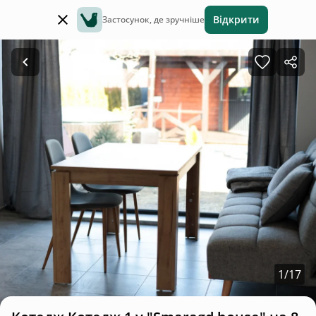
Відкрити
Застосунок, де зручніше
1
/
17