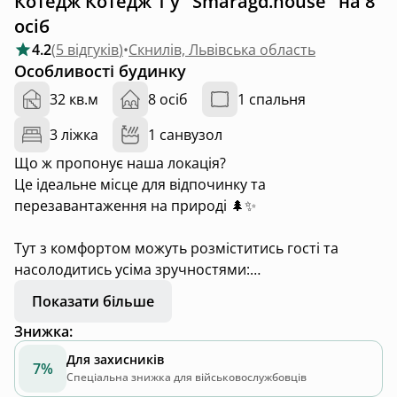
Котедж Котедж 1 у "Smaragd.house" на 8
осіб
4.2
(
5 відгуків
)
•
Скнилів, Львівська область
Особливості будинку
32 кв.м
8 осіб
1 спальня
3 ліжка
1 санвузол
Що ж пропонує наша локація?
Це ідеальне місце для відпочинку та
перезавантаження на природі 🌲✨
Тут з комфортом можуть розміститись гості та
насолодитись усіма зручностями:
• чан на дровах
Показати більше
• відкритий теплий басейн
Знижка
:
• 2 комфортні матраци
• один двоспальний диван
Для захисників
7%
• простора повністю обладнана кухня
Спеціальна знижка для військовослужбовців