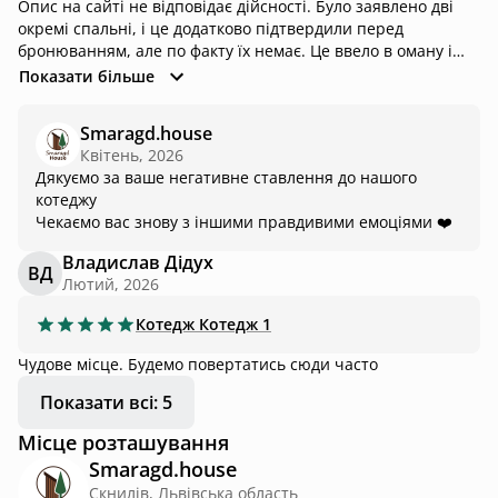
Опис на сайті не відповідає дійсності. Було заявлено дві
окремі спальні, і це додатково підтвердили перед
бронюванням, але по факту їх немає. Це ввело в оману і
зіпсувало відпочинок. Також нам пообіцяли компенсацію,
Показати більше
але станом на зараз кошти так і не повернули. Якщо для
вас важливі умови проживання — не раджу орієнтуватись
Smaragd.house
на опис.
Квітень, 2026
Дякуємо за ваше негативне ставлення до нашого
котеджу
Чекаємо вас знову з іншими правдивими емоціями ❤️
Владислав Дідух
ВД
Лютий, 2026
Котедж
Котедж 1
Чудове місце. Будемо повертатись сюди часто
Показати всі: 5
Місце розташування
Smaragd.house
Скнилів, Львівська область