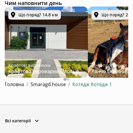
Чим наповнити день
Що поряд? 14.8 км
Що поряд? 23.
Крафтові виробники
Кінні прогулянки
Крафтова сироварня «Мольфар»
Головна
/
Smaragd.house
/
Котедж Котедж 1
Всі категорії