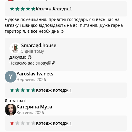
Котедж
Котедж 1
Чудове помешкання, привітні господарі, які весь час на
зв'язку і швидко відповідають на всі питання. Дуже гарна
територія, є все необхідне ☺️
Smaragd.house
5 днів тому
Дякуємо 😊
Чекаємо вас знову🤗💕
Yaroslav Ivanets
Червень, 2026
Котедж
Котедж 1
Я в захваті
Катерина Муза
Квітень, 2026
Котедж
Котедж 1