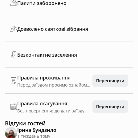
Палити заборонено
Дозволено святкові зібрання
Безконтактне заселення
Правила проживання
Переглянути
Перед заїздом просимо ознайомитися з нашими правилами: 1. Заїзд після 14:00 виїзд до 10:00 про час виселення прохання попереджати 2. В будинку повинна проживати вказана у бронюванні кількість людей. Максимальна кількість осіб - 4 включаючи дітей. Залишати на ночівлю у будинку сторонніх осіб заборонено! 3. У випадку не умисного чи умисного псування/втрати майна. Оплата стягується у розмірі його вартості. 4. Паління (у тому числі кальян,вейп,електронна сигарета, і тд)в будинку заборонено,можна на вулиці чи терасі. 5. Якщо після вашого перебування в будинку чи на території залишається конфеті і ви не прибрали за собою, стягується додаткова оплата 500грн за прибирання Під час поселення необхідно предʼявити документ, який посвідчує особу одного з гостей. На час поселення вам має бути не менше 18 років. Після 23:00 забороняється гучна музика чи інші гучні забави,поважайте природу та насолоджуйтесь її звучанням. Прослуховування російської музики на території будиночку категорично забороняється. У випадку порушення тиші адміністрація залишає за собою право виселити гостя без повернення коштів. Правила користування каміном: 1. Перед користуванням переконайтеся,що відкрите піддавало під дверкою каміна. 2. Палити камін своїми дровами- заборонено. 3. Не залишайте дверцята каміна відчиненими. 4. Не залишайте розпалений камін, коли залишайте будиночок.
Правила скасування
Переглянути
Без повернення: до дати заїзду
Відгуки гостей
Ірина Бундзило
1 тиждень тому