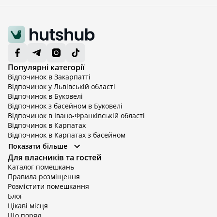
Популярні категорії
Відпочинок в Закарпатті
Відпочинок у Львівській області
Відпочинок в Буковелі
Відпочинок з басейном в Буковелі
Відпочинок в Івано-Франківській області
Відпочинок в Карпатах
Відпочинок в Карпатах з басейном
Відпочинок в Київській області
Показати більше
Відпочинок в Київській області з басейном
Для власників та гостей
Відпочинок в Тернопільській області
Каталог помешкань
Відпочинок у Вінницькій області
Правила розміщення
Відпочинок в Яремче
Розмістити помешкання
Відпочинок у Львівській області з басейном
Блог
Відпочинок з басейном в Тернопільській області
Цікаві місця
Що поряд