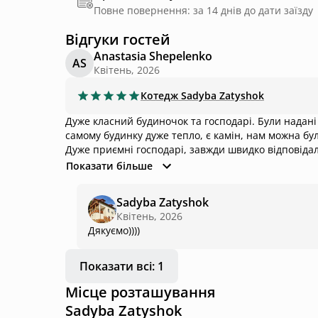
Повне повернення: за 14 днів до дати заїзду
Відгуки гостей
Anastasia Shepelenko
AS
Квітень, 2026
Котедж
Sadyba Zatyshok
Дуже класний будиночок та господарі. Були надані 
самому будинку дуже тепло, є камін, нам можна бу
Дуже приємні господарі, завжди швидко відповідали на повідом
очікування.
Показати більше
Sadyba Zatyshok
Квітень, 2026
Дякуємо))))
Показати всі: 1
Місце розташування
Sadyba Zatyshok