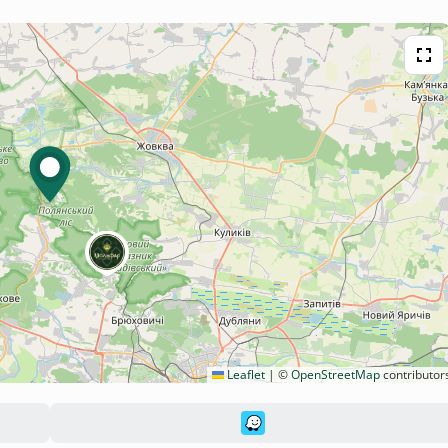
Leaflet
|
©
OpenStreetMap
contributor