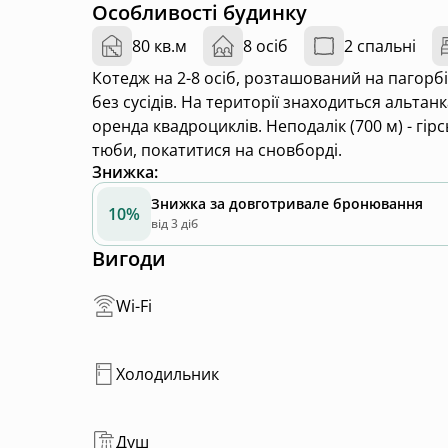
Особливості будинку
80 кв.м
8 осіб
2 спальні
Котедж на 2-8 осіб, розташований на пагорбі, 
без сусідів. На території знаходиться альтан
оренда квадроциклів. Неподалік (700 м) - гі
тюби, покатитися на сновборді.
Знижка
:
Знижка за довготривале бронювання
10%
від 3 діб
Вигоди
Wi-Fi
Холодильник
Душ