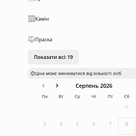
Камін
Праска
Показати всі: 19
Ціна може змінюватися від кількості осіб
Серпень 2026
Пн
Вт
Ср
Чт
Пт
Сб
1
3
4
5
6
7
8