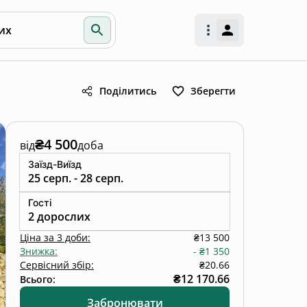
их
Поділитись
Зберегти
₴4 500
від
доба
Заїзд-Виїзд
25 серп. - 28 серп.
Гості
2 дорослих
Ціна
за
3 доби
:
₴13 500
Знижка
:
-
₴1 350
Сервісний збір:
₴20.66
₴12 170.66
Всього:
Забронювати