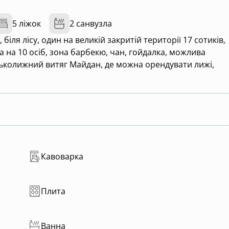
5 ліжок
2 санвузла
біля лісу, один на великій закритій території 17 сотиків,
ка на 10 осіб, зона барбекю, чан, гойдалка, можлива
рськолижний витяг Майдан, де можна орендувати лижі,
Кавоварка
Плита
Ванна