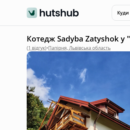
Куди
Котедж Sadyba Zatyshok у "
(
1 відгук
)
•
Папірня, Львівська область