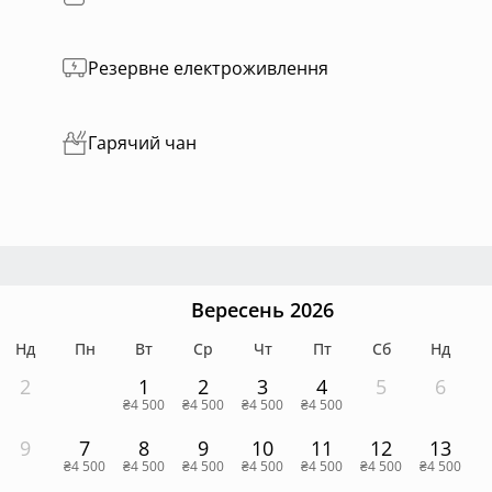
Резервне електроживлення
Гарячий чан
Вересень 2026
Нд
Пн
Вт
Ср
Чт
Пт
Сб
Нд
2
1
2
3
4
5
6
₴4 500
₴4 500
₴4 500
₴4 500
9
7
8
9
10
11
12
13
₴4 500
₴4 500
₴4 500
₴4 500
₴4 500
₴4 500
₴4 500