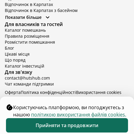
Відпочинок в Карпатах
Відпочинок в Карпатах з басейном
Відпочинок в Київській області
Показати більше
Відпочинок в Київській області з басейном
Для власників та гостей
Відпочинок в Тернопільській області
Каталог помешкань
Відпочинок у Вінницькій області
Правила розміщення
Відпочинок в Яремче
Розмістити помешкання
Відпочинок у Львівській області з басейном
Блог
Відпочинок з басейном в Тернопільській області
Цікаві місця
Що поряд
Каталог інвестицій
Для зв'язку
contact@hutshub.com
Чат команди підтримки
Оферта
Політика конфіденційності
Bикористання cookies
hutshub | ©
2026
Користуючись платформою, ви погоджуєтесь з
нашою
політикою використання файлів cookies.
₴6 000
від
доба
Забронювати
Прийняти та продовжити
24 - 27 серп.
2 дорослих