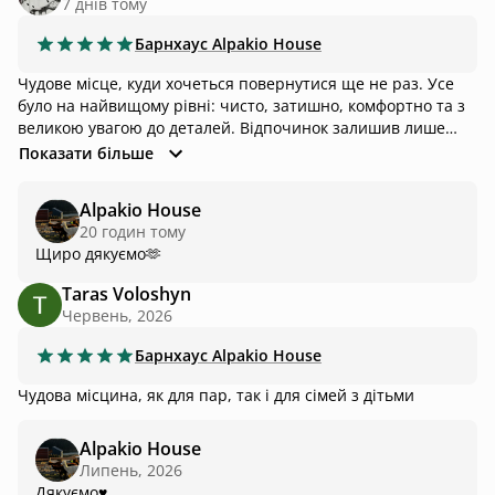
7 днів тому
Барнхаус
Alpakio House
Чудове місце, куди хочеться повернутися ще не раз. Усе
було на найвищому рівні: чисто, затишно, комфортно та з
великою увагою до деталей. Відпочинок залишив лише
приємні враження — саме те місце, де можна повністю
Показати більше
розслабитися, перезавантажитися й насолодитися
атмосферою. Дякуємо господарям та доброзичливому
Alpakio House
персоналу за гостинність і турботу. Однозначно
20 годин тому
рекомендую!
Щиро дякуємо🫶
Taras Voloshyn
Червень, 2026
Барнхаус
Alpakio House
Чудова місцина, як для пар, так і для сімей з дітьми
Alpakio House
Липень, 2026
Дякуємо♥️