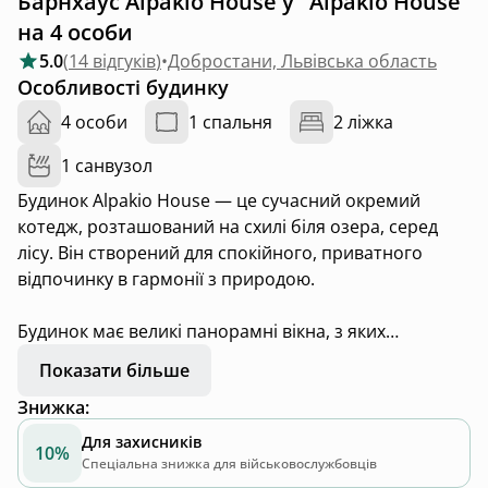
Барнхаус Alpakio House у "Alpakio House"
на 4 особи
5.0
(
14 відгуків
)
•
Добростани, Львівська область
Особливості будинку
4 особи
1 спальня
2 ліжка
1 санвузол
Будинок Alpakio House — це сучасний окремий
котедж, розташований на схилі біля озера, серед
лісу. Він створений для спокійного, приватного
відпочинку в гармонії з природою.
Будинок має великі панорамні вікна, з яких
відкривається мальовничий вид на озеро та лісисті
Показати більше
пагорби. У різні пори дня пейзаж змінюється:
Знижка
:
ранковий туман над водою, сонячні відблиски вдень
та затишні вечори з природною тишею.
Для захисників
10%
Спеціальна знижка для військовослужбовців