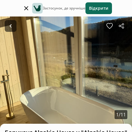
Відкрити
Застосунок, де зручніше
1
/
11