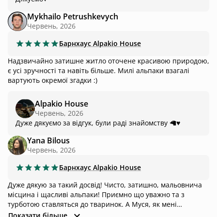
Mykhailo Petrushkevych
Червень, 2026
Барнхаус
Alpakio House
Надзвичайно затишне житло оточене красивою природою,
є усі зручності та навіть більше. Милі альпаки взагалі
вартують окремої згадки :)
Alpakio House
Червень, 2026
Дуже дякуємо за відгук, були раді знайомству 🦙♥️
Yana Bilous
Червень, 2026
Барнхаус
Alpakio House
Дуже дякую за такий досвід! Чисто, затишно, мальовнича
місцина і щасливі альпаки! Приємно що уважно та з
турботою ставляться до тваринок. А Муся, як мені
написали, директорка ферми, точно розтопить ваше серце
Показати більше