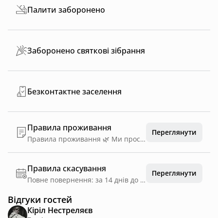
Палити заборонено
Заборонено святкові зібрання
Безконтактне заселення
Правила проживання
Переглянути
Правила проживання 🌿 Ми просимо дбайливо ставитись до будинку та території, щоб Alpakio залишалося затишним для всіх гостей. 🦙 Альпаки — дуже чутливі тварини, тому годувати їх можна лише з дозволу власників та спеціальними смаколиками. 🚭 Куріння в будинку заборонене (дозволено лише у відведених місцях на вулиці). 🐾 Домашні улюбленці — за попереднім погодженням. 🔕 Тиша після 22:00 — ми цінуємо спокій природи та сусідів. 🔥 Вогонь та мангал — лише у спеціально обладнаних зонах. 🚫 Вечірки та гучні заходи не дозволені — це простір для спокійного відпочинку. 🙏 Просимо залишати будинок у охайному стані після проживання.
Правила скасування
Переглянути
Повне повернення: за 14 днів до дати заїзду
Відгуки гостей
Кіріл Нестреляєв