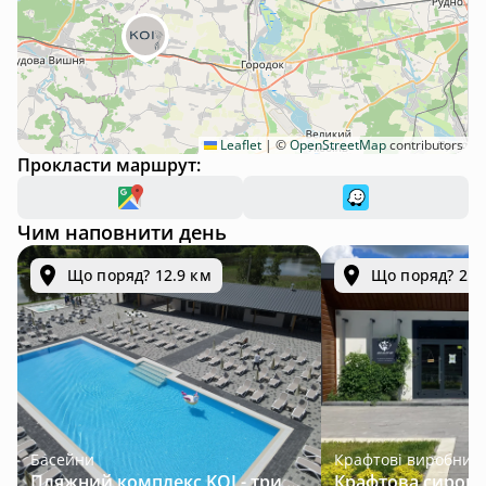
Leaflet
|
©
OpenStreetMap
contributors
Прокласти маршрут:
Чим наповнити день
Що поряд? 12.9 км
Що поряд? 21.
Басейни
Крафтові виробник
Пляжний комплекс KOI - три підігрівані басейни серед лісу за 30 км від Львова