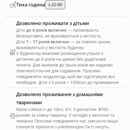
Тиха година
з 22:00
Дозволено проживати з дітьми
Діти
до 6 років включно
— проживають
безкоштовно, не враховуються у місткість.
Діти
7 – 17 років включно
— за повною ціною,
враховуються у місткість будинку.
У будиночку можливе розміщення утрьох з
дитиною до 6 років на дивані без додаткової
оплати. Для малюків до трьох років ми надаємо
ліжечко/стільчик для годування. Просимо
повідомляти заздалегідь щоб ми підготували все
необхідне. Діти з 6 років + 1500грн до проживання
Дозволено проживання з домашніми
тваринами
Мала собака (≈ до 10кг), Кіт
;
З доплатою: ₴700 -
разово за кожну тварину
;
У котеджі є мисочки та
лежанка Просимо повідомляти нас завчасно якщо
плануєте приїхати з улюбленцем Гості несуть