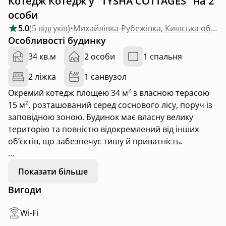
Котедж Котедж у "TYSHA COTTAGES" на 2
особи
5.0
(
5 відгуків
)
•
Михайлівка-Рубежівка, Київська область
Особливості будинку
34 кв.м
2 особи
1 спальня
2 ліжка
1 санвузол
Окремий котедж площею 34 м² з власною терасою
15 м², розташований серед соснового лісу, поруч із
заповідною зоною. Будинок має власну велику
територію та повністю відокремлений від інших
об’єктів, що забезпечує тишу й приватність.
Інтер’єр виконаний у спокійному, мінімалістичному
Показати більше
стилі з використанням якісних матеріалів і м’яких
Вигоди
природних відтінків. Простір продуманий так, щоб
гостям було максимально комфортно: окрема
Wi-Fi
спальня з великим ліжком, затишна зона