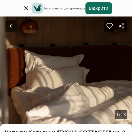
Відкрити
Застосунок, де зручніше
1
/
13