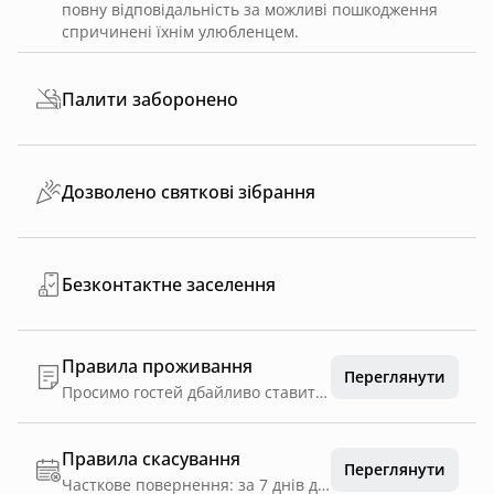
повну відповідальність за можливі пошкодження
спричинені їхнім улюбленцем.
Палити заборонено
Дозволено святкові зібрання
Безконтактне заселення
Правила проживання
Переглянути
Просимо гостей дбайливо ставитися до природи та усього,що є у Тиші , аби зберегти цей простір чистим і гармонійним для кожного ЧАС ЗАЇЗДУ ТА ВИЇЗДУ Заїзд після 15:00, виїзд до 12:00. Можливість раннього заїзду чи пізнього виїзду узгоджується заздалегідь. У разі доступності - вартість складає 50% від доби проживання.
Правила скасування
Переглянути
Часткове повернення: за 7 днів до дати заїзду