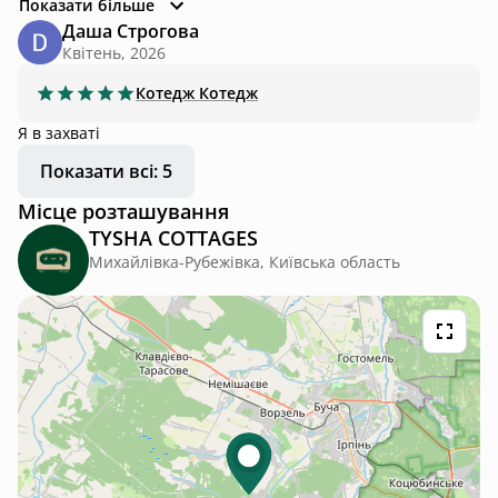
приватне подвірʼя з великою кількістю дерев, дуже
Показати більше
приємно проводити час на вулиці. Поруч є водосховище
Даша Строгова
куди можна прогулятись, а також лісиста місцевість. Єдине
Квітень, 2026
чого не вистачило - освітлення в зоні мангалу, проте нам
пообіцяли що над цим будуть працювати :)
Котедж
Котедж
Я в захваті
Показати всі: 5
Місце розташування
TYSHA COTTAGES
Михайлівка-Рубежівка, Київська область