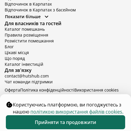
Відпочинок в Карпатах
Відпочинок в Карпатах з басейном
Відпочинок в Київській області
Показати більше
Відпочинок в Київській області з басейном
Для власників та гостей
Відпочинок в Тернопільській області
Каталог помешкань
Відпочинок у Вінницькій області
Правила розміщення
Відпочинок в Яремче
Розмістити помешкання
Відпочинок у Львівській області з басейном
Блог
Відпочинок з басейном в Тернопільській області
Цікаві місця
Що поряд
Каталог інвестицій
Для зв'язку
contact@hutshub.com
Чат команди підтримки
Оферта
Політика конфіденційності
Bикористання cookies
hutshub | ©
2026
Користуючись платформою, ви погоджуєтесь з
нашою
політикою використання файлів cookies.
₴6 900
від
доба
Забронювати
Прийняти та продовжити
16 - 19 серп.
2 дорослих