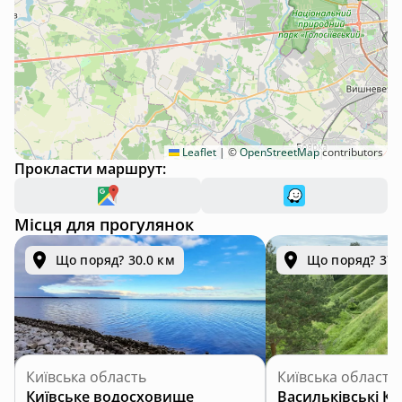
Leaflet
|
©
OpenStreetMap
contributors
Прокласти маршрут:
Місця для прогулянок
Що поряд? 30.0 км
Що поряд? 37.
Київська область
Київська область
Київське водосховище
Васильківські К