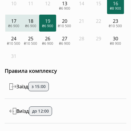
10
11
12
13
14
15
16
₴6 900
₴8 900
17
18
19
20
21
22
23
₴6 900
₴6 900
₴6 900
₴10 500
₴10 500
24
25
26
27
28
29
30
₴10 500
₴10 500
₴6 900
₴6 900
₴8 900
31
Правила комплексу
Заїзд
з 15:00
Виїзд
до 12:00