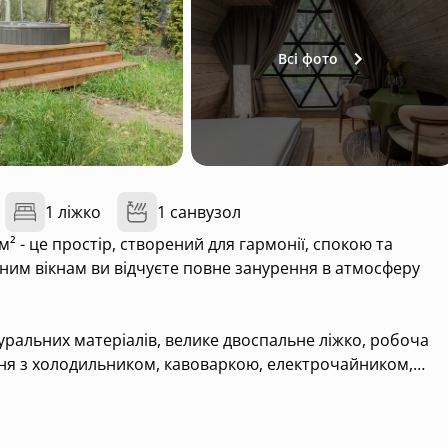
Всі фото
1 ліжко
1 санвузол
 - це простір, створений для гармонії, спокою та
ним вікнам ви відчуєте повне занурення в атмосферу
атуральних матеріалів, велике двоспальне ліжко, робоча
хня з холодильником, кавоваркою, електрочайником,
. У ванній кімнаті - душ, фен, халат, капці, набір
чності гостей у котеджі є кондиціонер, обігрівач, сейф,