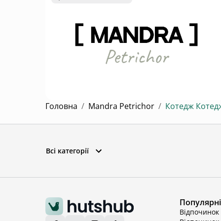
Mandra Petrichor - котеджний комплекс для відпочинку та інвестицій у с. Забуяння
Головна
/
Mandra Petrichor
/
Котедж Котед
Всі категорії
Популярні 
Відпочинок 