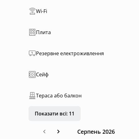
На просторій терасі розташований чан, яким
включено у вартість проживання.
Wi-Fi
Щоранку гостям подають смачний сніданок, я
Плита
Цей котедж ідеально підходить для романтич
вихідних удвох. Тут кожна деталь продумана
гармонію з природою.
Резервне електроживлення
Сейф
Тераса або балкон
Показати всі: 11
Серпень 2026