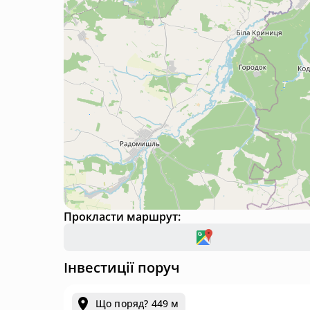
Прокласти маршрут:
Інвестиції поруч
Що поряд? 449 м