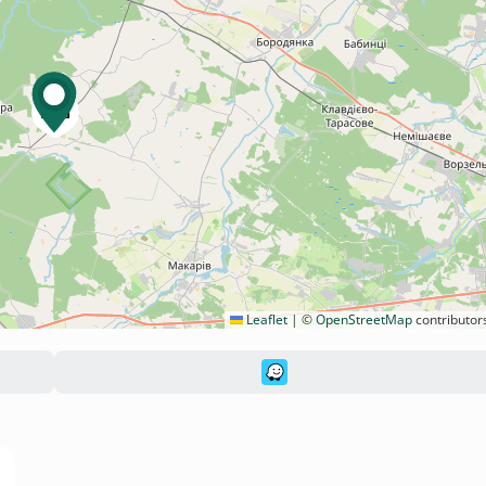
Leaflet
|
©
OpenStreetMap
contributor