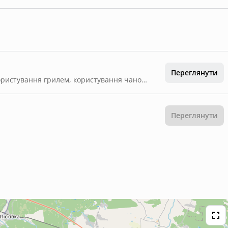
Переглянути
- У вартість проживання входять сніданки, користування грилем, користування чаном один раз на добу, а також паркомісце - Бронювання є гарантованим після внесення передоплати, яка складає - - Гарантоване поселення в готель здійснюється після 14:00, виїзд з готелю - до 12:00. - Поселення до 14:00 та виселення після 12:00 надається за наявності вільних котеджів та є платною послугою. Ранній заїзд та пізній виїзд коштують - 50% вартості доби проживання - Ми із задоволенням організуємо для Вас трансфер до готелю та забронюємо будь-які інші послуги. Для цього просто зверніться за телефоном 067 005 20 00
Переглянути