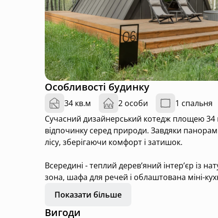
Особливості будинку
34 кв.м
2 особи
1 спальня
Сучасний дизайнерський котедж площею 34 м²
відпочинку серед природи. Завдяки панорам
лісу, зберігаючи комфорт і затишок.
Всередині - теплий дерев’яний інтер’єр із н
зона, шафа для речей і облаштована міні-ку
індукційною плитою, посудом та обіднім столом
Показати більше
косметичних засобів і чисті рушники. Для зру
Вигоди
звукоізоляція та розетки поруч із ліжком.