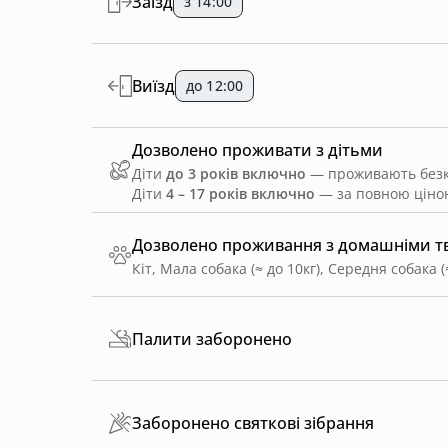
Заїзд
з 14:00
Виїзд
до 12:00
Дозволено проживати з дітьми
Діти
до 3 років включно
— проживають безко
Діти
4 – 17 років включно
— за повною ціною
Дозволено проживання з домашніми 
Кіт, Мала собака (≈ до 10кг), Середня собака (≈
Палити заборонено
Заборонено святкові зібрання