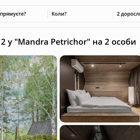
 прямуєте?
Коли?
2 доросл
 у "Mandra Petrichor" на 2 особи