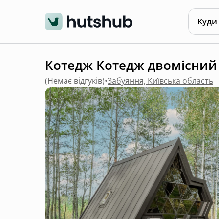
Куди
Котедж Котедж двомісний 2
(
Немає відгуків
)
•
Забуяння, Київська область