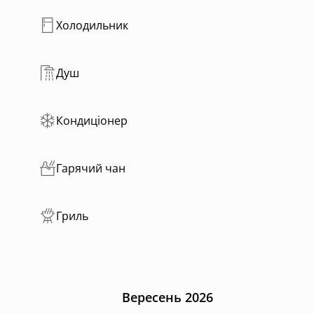
 можна користуватися один раз на день - і це вже
Холодильник
кий також входить у вартість.
Душ
ної подорожі, відпочинку серед природи або тихих
, щоб ви могли по-справжньому розслабитись і відчути
Кондиціонер
Гарячий чан
Гриль
Вересень 2026