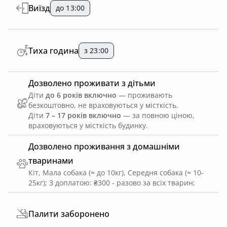
Виїзд
до 13:00
Тиха година
з 23:00
Дозволено проживати з дітьми
Діти
до 6 років включно
— проживають
безкоштовно, не враховуються у місткість.
Діти
7 – 17 років включно
— за повною ціною,
враховуються у місткість будинку.
Дозволено проживання з домашніми
тваринами
Кіт, Мала собака (≈ до 10кг), Середня собака (≈ 10-
25кг)
;
З доплатою: ₴300 - разово за всіх тварин
;
Палити заборонено