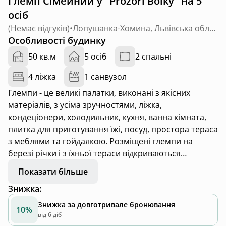
Глемп Сімейний у "Prozori Boiky" на 5
осіб
(
Немає відгуків
)
•
Лопушанка-Хомина, Львівська область
Особливості будинку
50 кв.м
5 осіб
2 спальні
4 ліжка
1 санвузол
Глемпи - це великі палатки, виконані з якісних
матеріалів, з усіма зручностями, ліжка,
кондеціонери, холодильник, кухня, ванна кімната,
плитка для приготування їжі, посуд, простора тераса
з меблями та гойдалкою. Розміщені глемпи на
березі річки і з їхньої тераси відкриваються
прекрасні краєвиди Карпатських гір.
Показати більше
Знижка
:
Знижка за довготривале бронювання
10%
від 6 діб