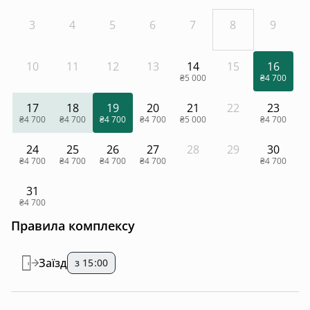
3
4
5
6
7
8
9
10
11
12
13
14
15
16
₴5 000
₴4 700
17
18
19
20
21
22
23
₴4 700
₴4 700
₴4 700
₴4 700
₴5 000
₴4 700
24
25
26
27
28
29
30
₴4 700
₴4 700
₴4 700
₴4 700
₴4 700
31
₴4 700
Правила комплексу
Заїзд
з 15:00