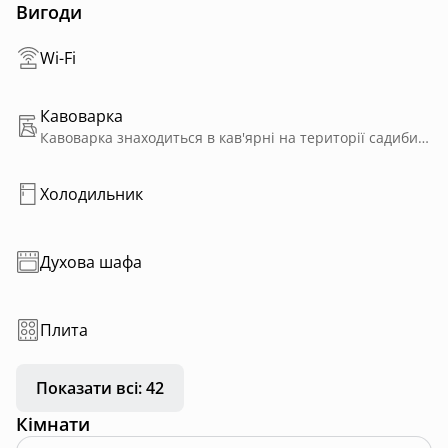
Вигоди
Wi-Fi
Кавоварка
Кавоварка знаходиться в кав'ярні на території садиби, що близько(30 метрів) від глемпа.
Холодильник
Духова шафа
Плита
Показати всі: 42
Кімнати