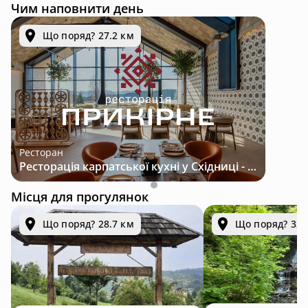
Чим наповнити день
Що поряд? 27.2 км
Ресторан
Ресторація карпатської кухні у Східниці - місце з характером і традиціями
Місця для прогулянок
Що поряд? 28.7 км
Що поряд? 32.