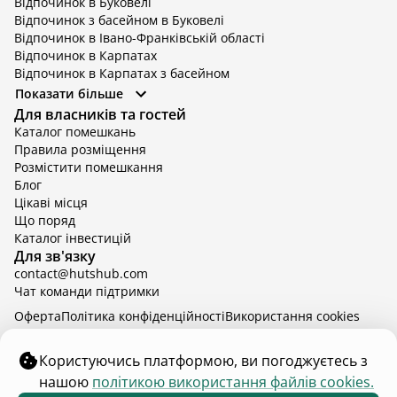
Відпочинок в Буковелі
Відпочинок з басейном в Буковелі
Відпочинок в Івано-Франківській області
Відпочинок в Карпатах
Відпочинок в Карпатах з басейном
Відпочинок в Київській області
Показати більше
Відпочинок в Київській області з басейном
Для власників та гостей
Відпочинок в Тернопільській області
Каталог помешкань
Відпочинок у Вінницькій області
Правила розміщення
Відпочинок в Яремче
Розмістити помешкання
Відпочинок у Львівській області з басейном
Блог
Відпочинок з басейном в Тернопільській області
Цікаві місця
Що поряд
Каталог інвестицій
Для зв'язку
contact@hutshub.com
Чат команди підтримки
Оферта
Політика конфіденційності
Bикористання cookies
hutshub | ©
2026
Користуючись платформою, ви погоджуєтесь з
нашою
політикою використання файлів cookies.