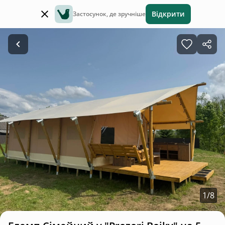
Відкрити
Застосунок, де зручніше
1
/
8