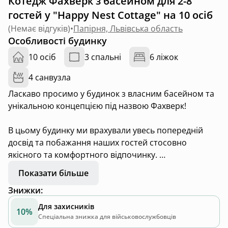
Котедж Фахверк з басейном для 2-8
гостей у "Happy Nest Cottage" на 10 осіб
(
Немає відгуків
)
•
Папірня, Львівська область
Особливості будинку
10 осіб
3 спальні
6 ліжок
4 санвузла
Ласкаво просимо у будинок з власним басейном та
унікальною концепцією під назвою Фахверк!
В цьому будинку ми врахували увесь попередній
досвід та побажання наших гостей стосовно
якісного та комфортного відпочинку.
Показати більше
Тому простір Фахверк це:
Знижки
:
- три просторих спальні з виходом на власний
балкон або терасу
Для захисників
10%
- три зручних санвузли з тропічним душем та
Спеціальна знижка для військовослужбовців