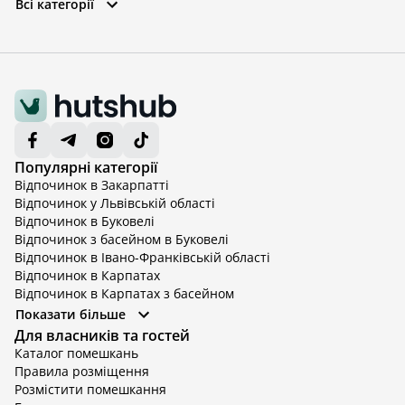
Всі категорії
Популярні категорії
Відпочинок в Закарпатті
Відпочинок у Львівській області
Відпочинок в Буковелі
Відпочинок з басейном в Буковелі
Відпочинок в Івано-Франківській області
Відпочинок в Карпатах
Відпочинок в Карпатах з басейном
Відпочинок в Київській області
Показати більше
Відпочинок в Київській області з басейном
Для власників та гостей
Відпочинок в Тернопільській області
Каталог помешкань
Відпочинок у Вінницькій області
Правила розміщення
Відпочинок в Яремче
Розмістити помешкання
Відпочинок у Львівській області з басейном