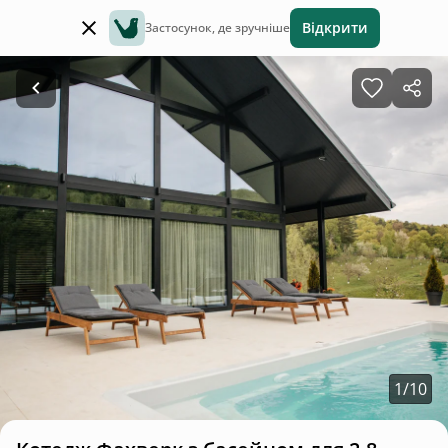
Відкрити
Застосунок, де зручніше
1
/
10