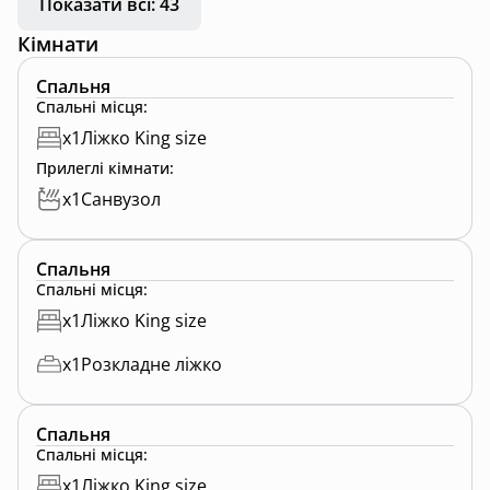
Показати всі: 43
Кімнати
Спальня
Спальні місця
:
x
1
Ліжко King size
Прилеглі кімнати
:
x
1
Санвузол
Спальня
Спальні місця
:
x
1
Ліжко King size
x
1
Розкладне ліжко
Спальня
Спальні місця
:
x
1
Ліжко King size