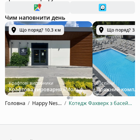
Чим наповнити день
Що поряд? 10.3 км
Що поряд? 33.
Крафтові виробники
Басейни
Крафтова сироварня «Мольфар»
Головна
/
Happy Nest Cottage
/
Котедж Фахверк з басейном для 2-8 гостей