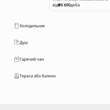
від
₴6 600
доба
Холодильник
Душ
Гарячий чан
Тераса або балкон