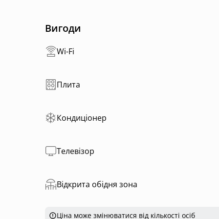
Вигоди
Wi-Fi
Плита
Кондиціонер
Телевізор
Відкрита обідня зона
Ціна може змінюватися від кількості осіб