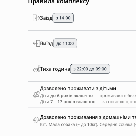
Правила комплексу
Заїзд
з 14:00
Виїзд
до 11:00
Тиха година
з 22:00 до 09:00
Дозволено проживати з дітьми
Діти
до 6 років включно
— проживають безко
Діти
7 – 17 років включно
— за повною ціною
Дозволено проживання з домашніми 
Кіт, Мала собака (≈ до 10кг), Середня собака (