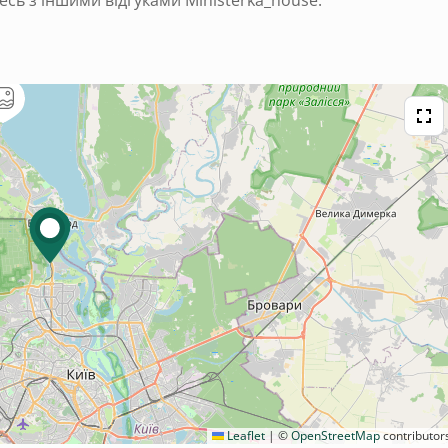
есь з іншими відгуками Ministerka_house.
Leaflet
|
©
OpenStreetMap
contributor