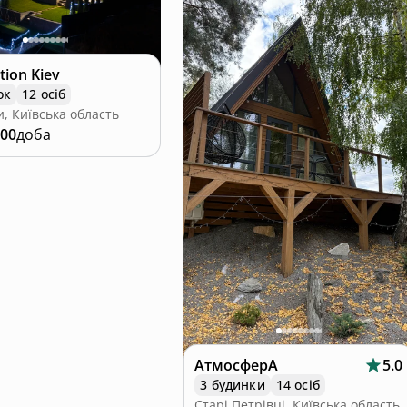
tion Kiev
ок
12 осіб
и, Київська область
000
доба
АтмосферА
5.0
3 будинки
14 осіб
Старі Петрівці, Київська область