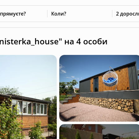
 прямуєте?
Коли?
2 доросл
nisterka_house" на 4 особи