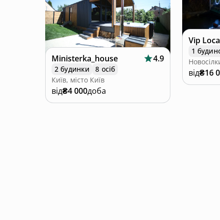
Vip Loca
1 будин
Ministerka_house
4.9
Новосілк
2 будинки
8 осіб
від
₴16 
Київ, місто Київ
від
₴4 000
доба