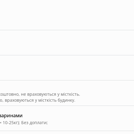
штовно, не враховуються у місткість.
, враховуються у місткість будинку.
тваринами
≈ 10-25кг)
;
Без доплати
;