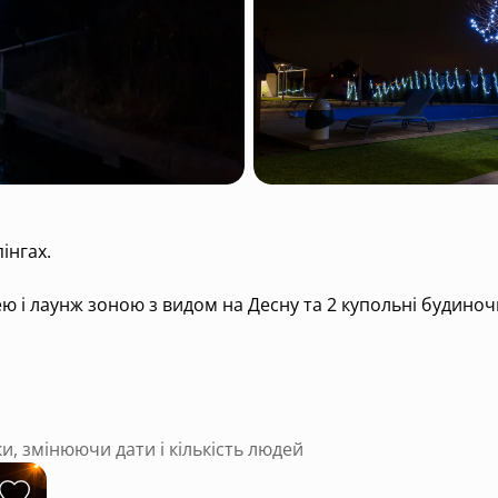
інгах.
ею і лаунж зоною з видом на Десну та 2 купольні будино
рбекю.
всю стіну, два кальяни, дартс, настільний футбол, пінг-
ки, змінюючи дати і кількість людей