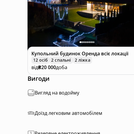
Також безкоштовно: вода, чай та кава.
Завтраки по домовленності.
Додатково можна замовити баньку та чан.
Хочете побачити все вдень – приїжджайте н
На локації передбачено аварійне освітлення –
Купольний будинок
Оренда всіє локаціі
12 осіб
2 спальні
2 ліжка
від
₴20 000
доба
Вигоди
Вигляд на водойму
Доїзд легковим автомобілем
Резервне електроживлення