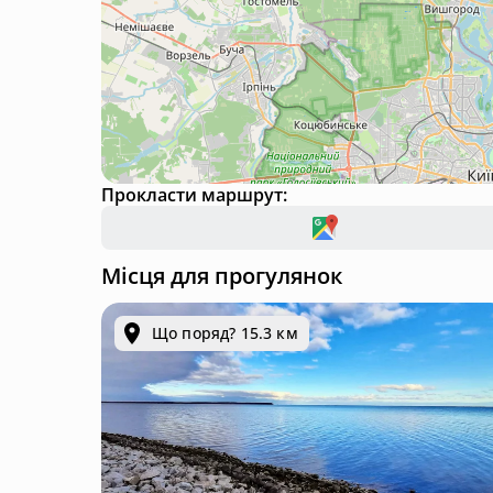
Прокласти маршрут:
Місця для прогулянок
Що поряд? 15.3 км