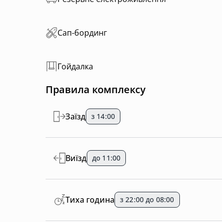
Сап-бординг
Гойдалка
Правила комплексу
Заїзд
з 14:00
Виїзд
до 11:00
Тиха година
з 22:00 до 08:00