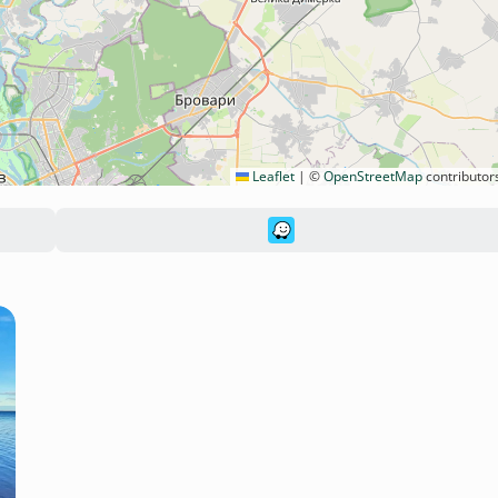
Leaflet
|
©
OpenStreetMap
contributor