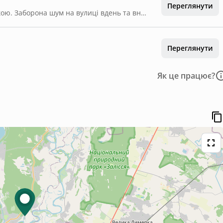
Переглянути
Залог за майно 5 тис грн ОБОВЯЗКОВО готівкою. Заборона шум на вулиці вдень та вночі. Тільки спокійний відпочинок.
Переглянути
Як це працює?