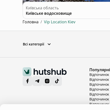
Київська область
Київське водосховище
Головна
/
Vip Location Kiev
Всі категорії
Популярні 
Відпочинок 
Відпочинок 
Відпочинок 
Відпочинок 
Відпочинок
Відпочинок 
Відпочинок 
Показати б