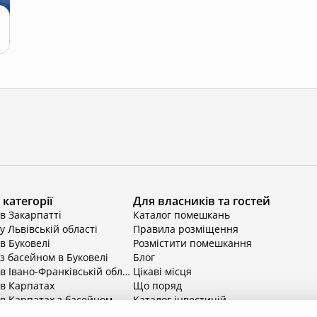
категорії
Для власників та гостей
в Закарпатті
Каталог помешкань
у Львівській області
Правила розміщення
в Буковелі
Розмістити помешкання
з басейном в Буковелі
Блог
Відпочинок в Івано-Франківській області
Цікаві місця
 в Карпатах
Що поряд
в Карпатах з басейном
Каталог інвестицій
в Київській області
ільше