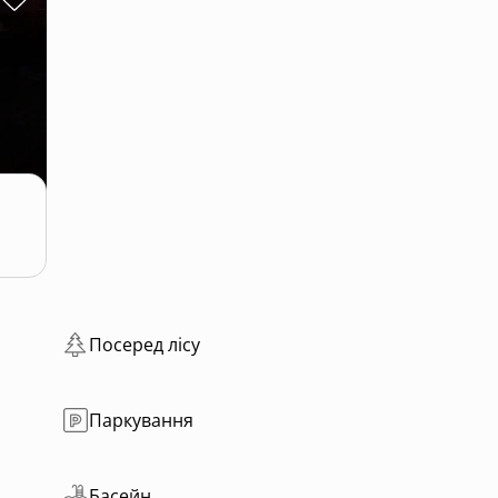
а перегляд та бронюйте.
 світло, інтернет та тепло від каміна буде завжди.
Посеред лісу
Паркування
Басейн