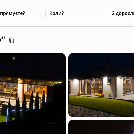
 прямуєте?
Коли?
2 доросл
v"