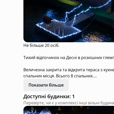
Не більше 20 осіб.
Тихий відпочинок на Десні в розкішних глемп
Величезна закрита та відкрита тераса з кухн
спальних місця. Всього 8 спальних.
Показати більше
На вулиці - Басейн, волейбол, бадмінтон, ба
В приміщенні - Великий лазерний проектор на 
Доступні будинки: 1
ігри.
Перевірте, чи є у комплексі інші вільні будин
Все це входить в вартість оренди.