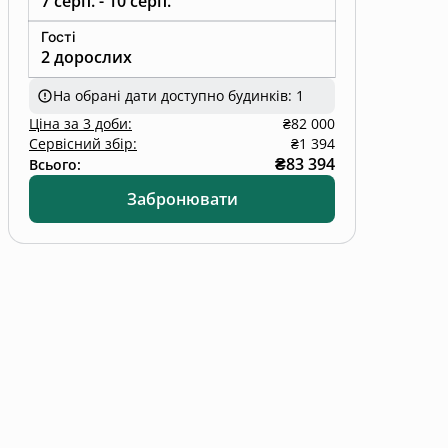
7 серп. - 10 серп.
Гості
2 дорослих
На обрані дати доступно будинків: 1
Ціна
за
3 доби
:
₴82 000
Сервісний збір:
₴1 394
₴83 394
Всього:
Забронювати