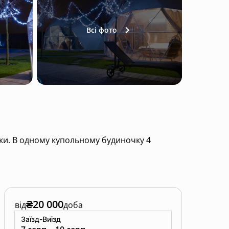
Всі фото
чки. В одному купольному будиночку 4
понг, професійний покерний стіл, настільні
₴20 000
від
доба
Заїзд-Виїзд