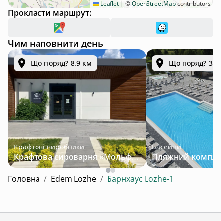
Leaflet
|
©
OpenStreetMap
contributors
Прокласти маршрут:
Чим наповнити день
Що поряд? 8.9 км
Що поряд? 34.
Крафтові виробники
Басейни
Крафтова сироварня «Мольфар»
Головна
/
Edem Lozhe
/
Барнхаус Lozhe-1