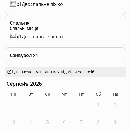
x
1
Двоспальне ліжко
Спальня
Спальні місця
:
x
1
Двоспальне ліжко
Санвузол x1
Ціна може змінюватися від кількості осіб
Серпень 2026
Пн
Вт
Ср
Чт
Пт
Сб
Нд
1
2
3
4
5
6
7
8
9