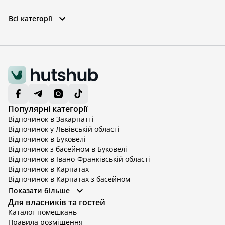
Всі категорії
Популярні категорії
Відпочинок в Закарпатті
Відпочинок у Львівській області
Відпочинок в Буковелі
Відпочинок з басейном в Буковелі
Відпочинок в Івано-Франківській області
Відпочинок в Карпатах
Відпочинок в Карпатах з басейном
Відпочинок в Київській області
Показати більше
Відпочинок в Київській області з басейном
Для власників та гостей
Відпочинок в Тернопільській області
Каталог помешкань
Відпочинок у Вінницькій області
Правила розміщення