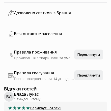
Дозволено святкові зібрання
Безконтактне заселення
Правила проживання
Переглянути
Проживання з тваринами за умови, якщо улюблинець навчений правил поведінки. Куріння дозволине тільки за межами будинку та у визначениї місцях. Безконтактне заселення при бажанні залишитись анонімним відвідувачем. Святкові зібрання у межах розумного.
Правила скасування
Переглянути
Повне повернення: за 14 днів до дати заїзду
Відгуки гостей
Влада Лукас
ВЛ
1 тиждень тому
Барнхаус
Lozhe-1