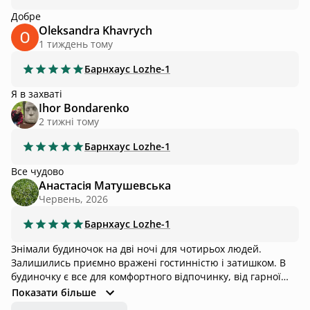
Добре
Oleksandra Khavrych
1 тиждень тому
Барнхаус
Lozhe-1
Я в захваті
Ihor Bondarenko
2 тижні тому
Барнхаус
Lozhe-1
Все чудово
Анастасія Матушевська
Червень, 2026
Барнхаус
Lozhe-1
Знімали будиночок на дві ночі для чотирьох людей.
Залишились приємно вражені гостинністю і затишком. В
будиночку є все для комфортного відпочинку, від гарної
кухні, до класного чану і мангальної зони. Відпочинком
Показати більше
дуже задоволені і обов'язково завітаємо знову!