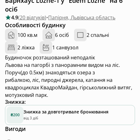
Барнхаус Lozhe-1 у "Edem Lozhe" на 6
осіб
4.9
(
20 відгуків
)
•
Папірня, Львівська область
Особливості будинку
100 кв.м
6 осіб
2 спальні
2 ліжка
1 санвузол
Будиночок розташований неподалік
Львова на пагорбі з панорамним видом на ліс.
Поруч(до 0.5км) знаходяться озера з
рибалкою, ліс, пиродні джерела, катання на
квадроциклах КвадроМайдан, гірськолижний витяг,
мотузковий парк.
Знижка
:
Знижка за довготривале бронювання
₴200
від 3 діб
Вигоди