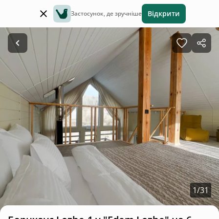
Відкрити
Застосунок, де зручніше
1
/
31