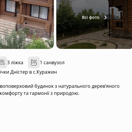
Всі фото
3 ліжка
1 санвузол
ічки Дністер в с.Куражин
воповерховий будинок з натурального деревʼяного
 комфорту та гармонії з природою.
ним оздобленням, якісною постільною білизною та видом
, обідньою зоною та зручною мʼякою частиною для