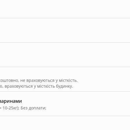
штовно, не враховуються у місткість.
, враховуються у місткість будинку.
тваринами
≈ 10-25кг)
;
Без доплати
;