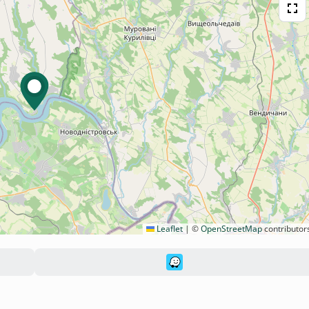
Leaflet
|
©
OpenStreetMap
contributor