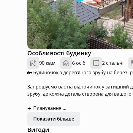
Особливості будинку
90 кв.м
6 осіб
2 спальні
🏡 Будиночок з деревʼяного зрубу на березі р
Запрошуємо вас на відпочинок у затишний д
зрубу, де кожна деталь створена для вашого
🔹 Планування:
• 2 просторі спальні з натуральним дерев’я
Показати більше
на природу;
Вигоди
• Затишна кухня-студія з сучасною технікою