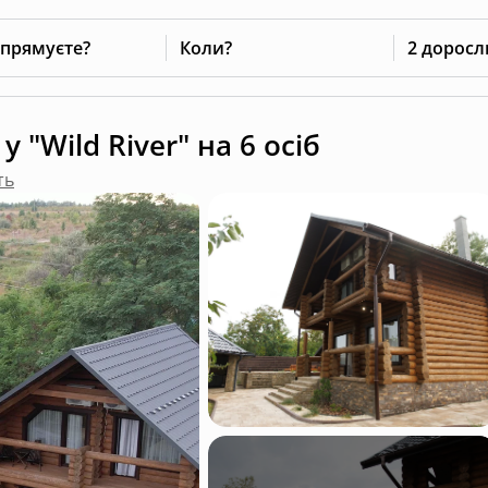
 прямуєте?
Коли?
2 доросл
у "Wild River" на 6 осіб
ть