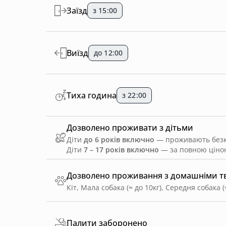
Заїзд
з 15:00
Виїзд
до 12:00
Тиха година
з 22:00
Дозволено проживати з дітьми
Діти
до 6 років включно
— проживають безко
Діти
7 – 17 років включно
— за повною ціною
Дозволено проживання з домашніми 
Кіт, Мала собака (≈ до 10кг), Середня собака (
Палити заборонено