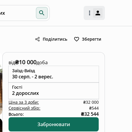
их
Поділитись
Зберегти
₴10 000
від
доба
Заїзд-Виїзд
30 серп. - 2 верес.
Гості
2 дорослих
Ціна
за
3 доби
:
₴32 000
Сервісний збір:
₴544
₴32 544
Всього:
Забронювати