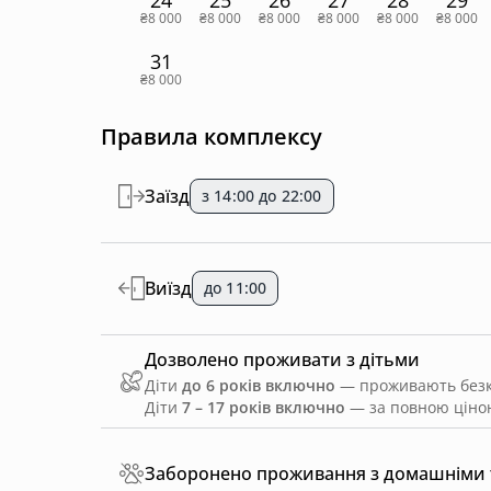
₴8 000
₴8 000
₴8 000
₴8 000
₴8 000
₴8 000
31
₴8 000
Правила комплексу
Заїзд
з 14:00 до 22:00
Виїзд
до 11:00
Дозволено проживати з дітьми
Діти
до 6 років включно
— проживають безко
Діти
7 – 17 років включно
— за повною ціною
Заборонено проживання з домашніми