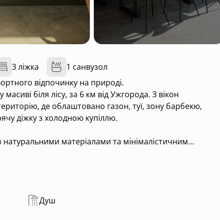
3 ліжка
1 санвузол
ортного відпочинку на природі.
сиві біля лісу, за 6 км від Ужгорода. З вікон
територію, де облаштовано газон, туї, зону барбекю,
рячу діжку з холодною купіллю.
 з натуральними матеріалами та мінімалістичним
я, санвузол, простора вітальня, телевізор, play station,
остей.
 огороджену територію, що гарантує приватність і спокій.
в колі близьких.
Душ