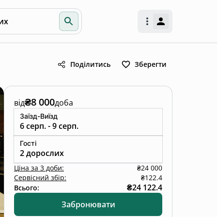
их
Поділитись
Зберегти
₴8 000
від
доба
Заїзд-Виїзд
6 серп. - 9 серп.
Гості
2 дорослих
Ціна
за
3 доби
:
₴24 000
Сервісний збір:
₴122.4
₴24 122.4
Всього:
Забронювати