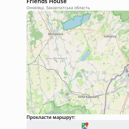
Friends House
Оноківці, Закарпатська область
Прокласти маршрут: