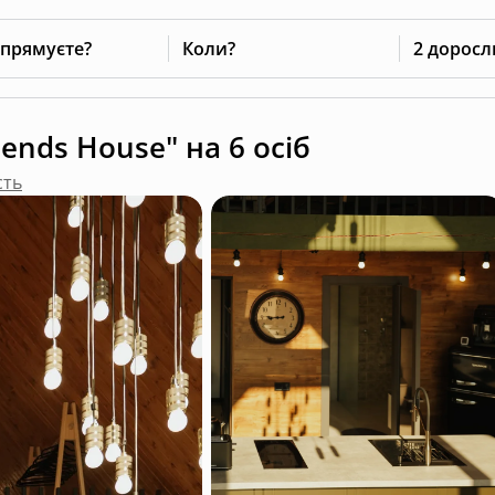
 прямуєте?
Коли?
2 доросл
iends House" на 6 осіб
сть