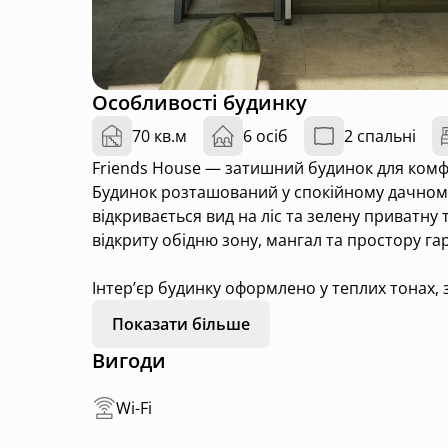
Особливості будинку
70 кв.м
6 осіб
2 спальні
Friends House — затишний будинок для комф
Будинок розташований у спокійному дачному ма
відкривається вид на ліс та зелену приватну 
відкриту обідню зону, мангал та простору га
Інтер’єр будинку оформлено у теплих тонах,
декором. Всередині — повністю обладнана кухн
Показати більше
Wi-Fi, три окремі спальні, що вміщають до 6 г
Вигоди
Будинок стоїть окремо від інших, має власну
Це місце створене для затишного відпочинку 
Wi-Fi