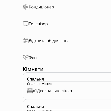
Кондиціонер
Телевізор
Відкрита обідня зона
Фен
Кімнати
Спальня
Спальні місця
:
x
1
Двоспальне ліжко
Спальня