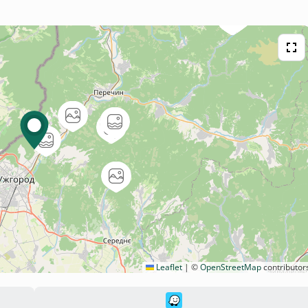
Leaflet
|
©
OpenStreetMap
contributor