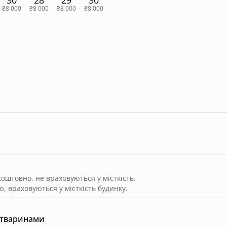
₴8 000
₴8 000
₴8 000
₴8 000
штовно, не враховуються у місткість.
, враховуються у місткість будинку.
 тваринами