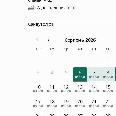
Спальні місця
:
x
2
Двоспальне ліжко
Санвузол x1
Серпень 2026
Пн
Вт
Ср
Чт
Пт
Сб
1
3
4
5
6
7
8
₴8 000
₴8 000
₴8 000
10
11
12
13
14
15
₴8 000
₴8 000
₴8 000
₴8 000
₴8 000
₴8 000
17
18
19
20
21
22
₴8 000
₴8 000
₴8 000
₴8 000
₴8 000
₴8 000
24
25
26
27
28
29