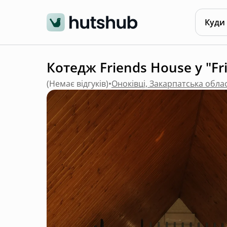
Куди
Котедж Friends House у "Fr
(
Немає відгуків
)
•
Оноківці, Закарпатська обла