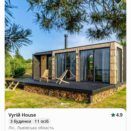
Vyriй House
4.9
3 будинки
11 осіб
Ліс, Львівська область