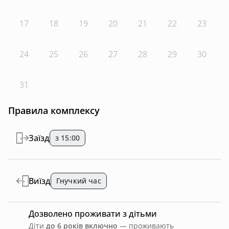
17
18
19
20
21
22
23
24
25
26
27
28
29
30
31
Правила комплексу
Заїзд
з 15:00
Виїзд
Гнучкий час
Дозволено проживати з дітьми
Діти
до 6 років включно
— проживають