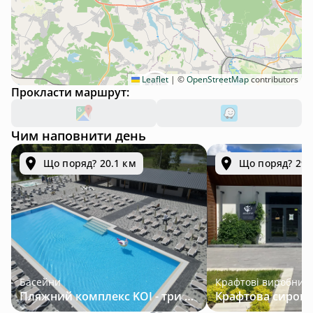
Leaflet
|
©
OpenStreetMap
contributors
Прокласти маршрут:
Чим наповнити день
Що поряд? 20.1 км
Що поряд? 29.
Басейни
Крафтові виробник
Пляжний комплекс KOI - три підігрівані басейни серед лісу за 30 км від Львова