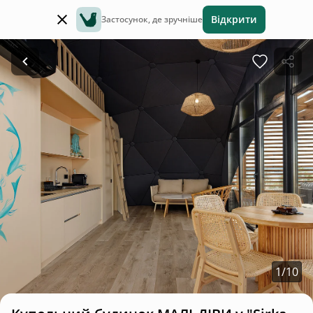
Відкрити
Застосунок, де зручніше
1
/
10