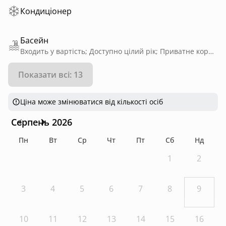
Кондиціонер
Басейн
Входить у вартість; Доступно цілий рік; Приватне користування; З підігрівом
Показати всі: 13
Ціна може змінюватися від кількості осіб
Серпень 2026
Пн
Вт
Ср
Чт
Пт
Сб
Нд
1
2
3
4
5
6
7
8
9
10
11
12
13
14
15
16