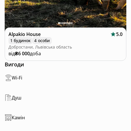
Alpakio House
5.0
1 будинок
4 особи
Добростани, Львівська область
від
₴6 000
доба
Вигоди
Wi-Fi
Душ
Камін