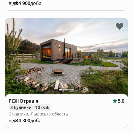
від
₴4 900
доба
РІЗНОтрав'я
5.0
3 будинки
10 осіб
Стадники, Львівська область
від
₴4 300
доба