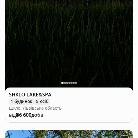
SHKLO LAKE&SPA
1 будинок
5 осіб
Шкло, Львівська область
від
₴6 600
доба