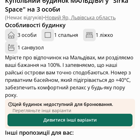
Купольний будинок МАЛЬДІВИ у "Sirka
Space" на 3 особи
(
Немає відгуків
)
•
Новий Яр, Львівська область
Особливості будинку
3 особи
1 спальня
1 ліжко
1 санвузол
Мрієте про відпочинок на Мальдівах, ми розділяємо
ваші бажання на 100%. І запевняємо, що наші
райські острови вам точно сподобаються. Номер з
приватним басейном, який підігрівається до +40°C,
забезпечить комфортний релакс у будь-яку пору
року.
Цей будинок недоступний для бронювання.
Перегляньте інші варіанти
Дивитися інші варіанти
Інші пропозиції для вас: