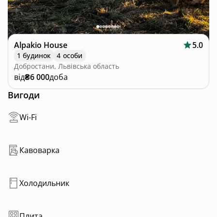
Alpakio House
5.0
1 будинок
4 особи
Добростани, Львівська область
від
₴6 000
доба
Вигоди
Wi-Fi
Кавоварка
Холодильник
Плита