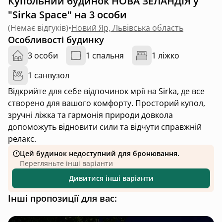
Купольний будинок НОВА ЗЕЛАНДІЯ у
"Sirka Space" на 3 особи
(
Немає відгуків
)
•
Новий Яр, Львівська область
Особливості будинку
3 особи
1 спальня
1 ліжко
1 санвузол
Відкрийте для себе відпочинок мрії на Sirka, де все
створено для вашого комфорту. Просторий купол,
зручні ліжка та гармонія природи довкола
допоможуть відновити сили та відчути справжній
релакс.
Цей будинок недоступний для бронювання.
Перегляньте інші варіанти
Дивитися інші варіанти
Інші пропозиції для вас: