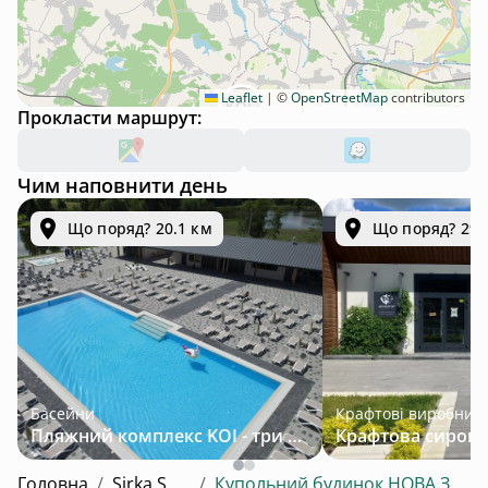
Leaflet
|
©
OpenStreetMap
contributors
Прокласти маршрут:
Чим наповнити день
Що поряд? 20.1 км
Що поряд? 29.
Басейни
Крафтові виробник
Пляжний комплекс KOI - три підігрівані басейни серед лісу за 30 км від Львова
Головна
/
Sirka Space
/
Купольний будинок НОВА ЗЕЛАНДІЯ