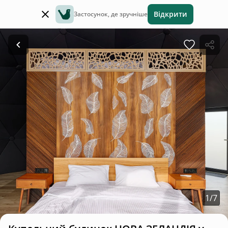
Відкрити
Застосунок, де зручніше
1
/
7