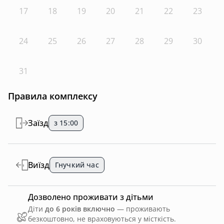
17
18
19
20
21
22
23
24
25
26
27
28
29
30
31
Правила комплексу
Заїзд
з 15:00
Виїзд
Гнучкий час
Дозволено проживати з дітьми
Діти
до 6 років включно
— проживають
безкоштовно, не враховуються у місткість.