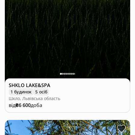
SHKLO LAKE&SPA
1 будинок
5 осіб
Шкло, Львівська область
від
₴6 600
доба