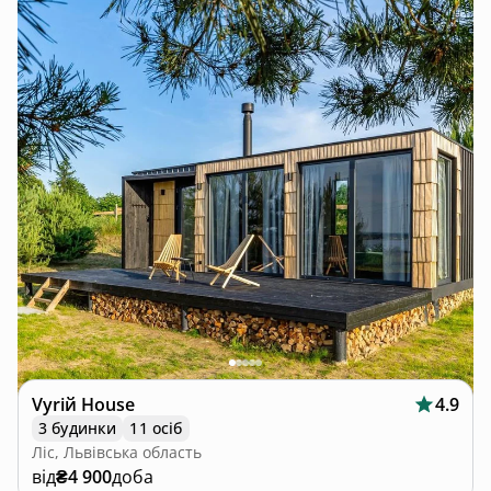
Vyriй House
4.9
3 будинки
11 осіб
Ліс, Львівська область
від
₴4 900
доба