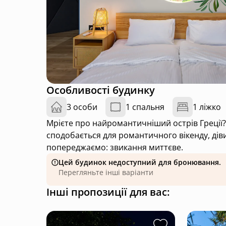
Особливості будинку
3 особи
1 спальня
1 ліжко
Мрієте про найромантичніший острів Греції?
сподобається для романтичного вікенду, дів
попереджаємо: звикання миттєве.
Цей будинок недоступний для бронювання.
Перегляньте інші варіанти
Інші пропозиції для вас: