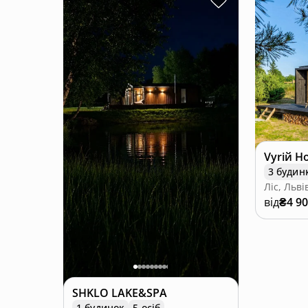
Vyriй H
3 будин
Ліс, Льві
від
₴4 9
SHKLO LAKE&SPA
1 будинок
5 осіб