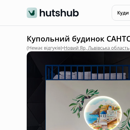
Куди
Купольний будинок САНТОРІ
(
Немає відгуків
)
•
Новий Яр, Львівська область