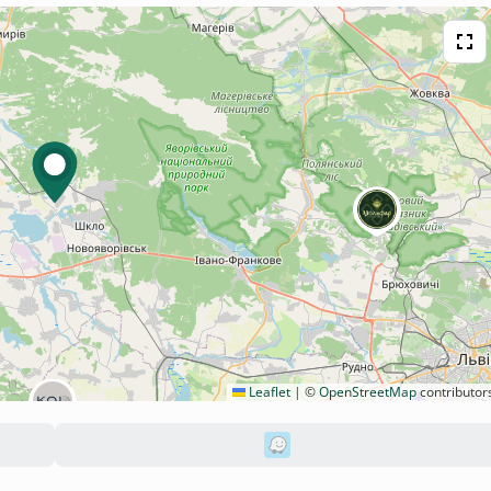
Leaflet
|
©
OpenStreetMap
contributor