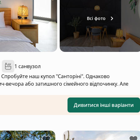
Всі фото
1 санвузол
 Спробуйте наш купол "Санторіні". Однаково
ич-вечора або затишного сімейного відпочинку. Але
Дивитися інші варіанти