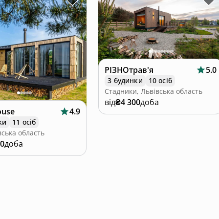
РІЗНОтрав'я
5.0
3 будинки
10 осіб
Стадники, Львівська область
від
₴4 300
доба
ouse
4.9
ки
11 осіб
вська область
00
доба