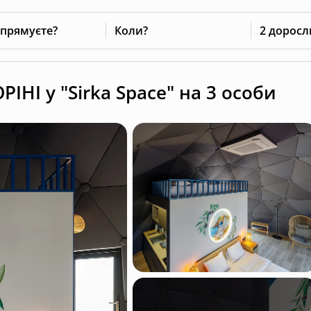
 прямуєте?
Коли?
2 доросл
НІ у "Sirka Space" на 3 особи