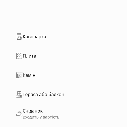
Кавоварка
Плита
Камін
Тераса або балкон
Сніданок
Входить у вартість