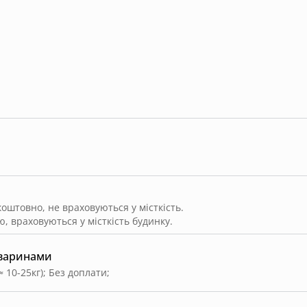
штовно, не враховуються у місткість.
, враховуються у місткість будинку.
тваринами
≈ 10-25кг)
;
Без доплати
;