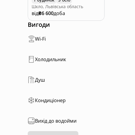
Шкло, Львівська область
від
₴6 600
доба
Вигоди
Wi-Fi
Холодильник
Душ
Кондиціонер
Вихід до водойми