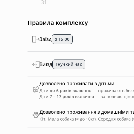
31
Правила комплексу
Заїзд
з 15:00
Виїзд
Гнучкий час
Дозволено проживати з дітьми
Діти
до 6 років включно
— проживають безко
Діти
7 – 17 років включно
— за повною ціною
Дозволено проживання з домашніми 
Кіт, Мала собака (≈ до 10кг), Середня собака (