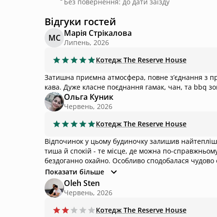
Без повернення: до дати заїзду
Відгуки гостей
Марія Стрікалова
МС
Липень, 2026
Котедж
The Reserve House
Затишна приємна атмосфера, повне зʼєднання з при
кава. Дуже класне поєднання гамак, чан, та bbq з
Ольга Куник
Червень, 2026
Котедж
The Reserve House
Відпочинок у цьому будиночку залишив найтепліші враження! Навколо неймовірно багато
тиша й спокій - те місце, де можна по-справжньому
бездоганно охайно. Особливо сподобалася чудово 
перебування. Зручне велике ліжко, дивани всеред
Показати більше
затишку, де хочеться проводити кожну вільну хви
Oleh Sten
серед природи. Все відповідає фото та опису. Щиро дякую господарям за турботу, комфорт і чудову атмосферу. Це
Червень, 2026
місце, куди хочеться повертатися знову і знову. В
якісний відпочинок! 🌿✨
Котедж
The Reserve House