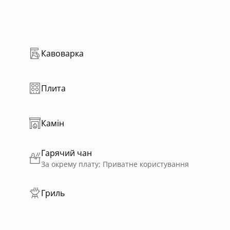
Кавоварка
Плита
Камін
Гарячий чан
За окрему плату; Приватне користування
Гриль