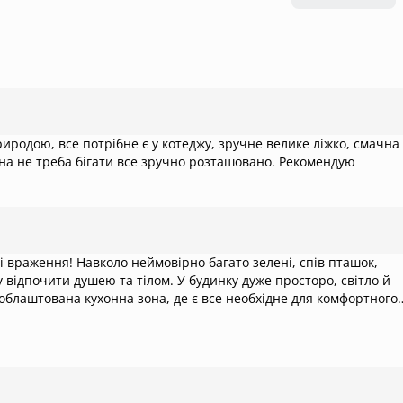
родою, все потрібне є у котеджу, зручне велике ліжко, смачна
она не треба бігати все зручно розташовано. Рекомендую
 зелені, спів пташок,
 відпочити душею та тілом. У будинку дуже просторо, світло й
облаштована кухонна зона, де є все необхідне для комфортного
ині та комфортні вуличні меблі створюють особливу атмосферу
лину. Особливе задоволення подарував чан - справжній релакс
ід усього серця рекомендую всім, хто цінує красу природи та