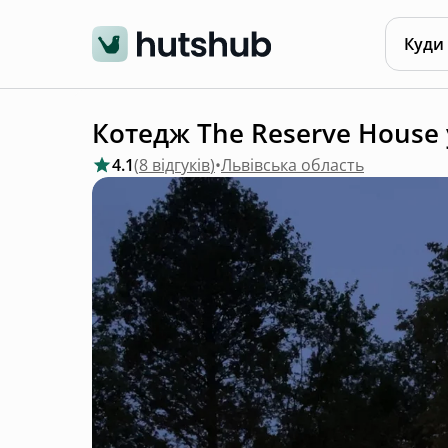
Куди
Котедж The Reserve House у
4.1
(
8 відгуків
)
•
Львівська область