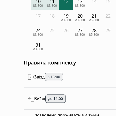
10
11
12
13
14
15
₴3 800
₴3 800
₴3 800
17
18
19
20
21
22
₴3 800
₴3 800
₴5 800
24
25
26
27
28
29
₴3 800
₴3 800
₴5 800
31
₴3 800
Правила комплексу
Заїзд
з 15:00
Виїзд
до 11:00
Дозволено проживати з дітьми