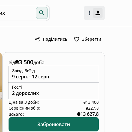
их
Поділитись
Зберегти
₴3 500
від
доба
Заїзд-Виїзд
9 серп. - 12 серп.
Гості
2 дорослих
Ціна
за
3 доби
:
₴13 400
Сервісний збір:
₴227.8
₴13 627.8
Всього:
Забронювати