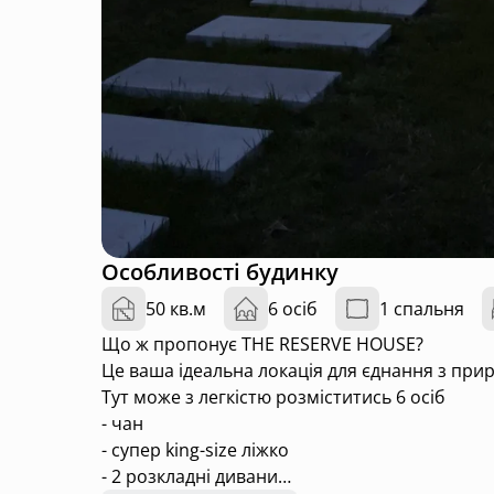
Особливості будинку
50 кв.м
6 осіб
1 спальня
Що ж пропонує THE RESERVE HOUSE?
Це ваша ідеальна локація для єднання з при
Тут може з легкістю розміститись 6 осіб
- чан
- супер king-size ліжко
- 2 розкладні дивани