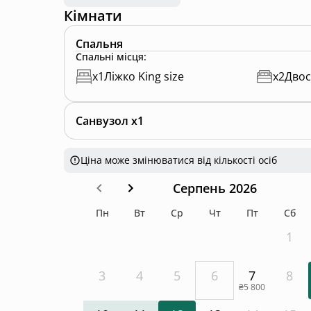
Кімнати
Спальня
Спальні місця
:
x
1
Ліжко King size
x
2
Двос
Санвузол x1
Ціна може змінюватися від кількості осіб
Серпень 2026
Пн
Вт
Ср
Чт
Пт
Сб
1
3
4
5
6
7
8
₴5 800