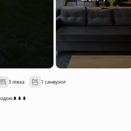
3 ліжка
1 санвузол
родою🌲🌲🌲