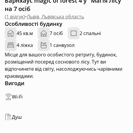
Барнхаус magic of forest 4 у "Магія Лісу"
на 7 осіб
(
1 відгук
)
•
Львів, Львівська область
Особливості будинку
45 кв.м
7 осіб
2 спальні
4 ліжка
1 санвузол
Місце для вашого особистого ретриту, будинок,
розміщений посеред соснового лісу. Тут ви
відпочинете від світу, насолоджуючись чарівними
краєвидами.
Вигоди
Wi-Fi
Душ