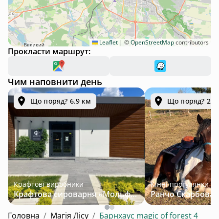
Leaflet
|
©
OpenStreetMap
contributors
Прокласти маршрут:
Чим наповнити день
Що поряд? 6.9 км
Що поряд? 29.
Крафтові виробники
Кінні прогулянки
Крафтова сироварня «Мольфар»
Головна
/
Магія Лісу
/
Барнхаус magic of forest 4