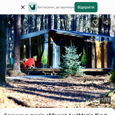
Відкрити
Застосунок, де зручніше
1
/
17