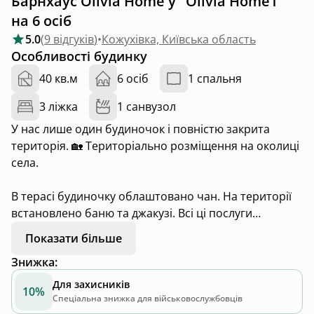
Барнхаус Olivia Home у "Olivia Home1"
на 6 осіб
5.0
(
9 відгуків
)
•
Кожухівка, Київська область
Особливості будинку
40 кв.м
6 осіб
1 спальня
3 ліжка
1 санвузол
У нас лише один будиночок і повністю закрита
територія. 🏡 Територіально розміщення на околиці
села.
В терасі будиночку облаштовано чан. На території
встановлено баню та джакузі. Всі ці послуги
потребують завчасного бронювання, за добу до
Показати більше
заселення, щоб ми мали змогу підготувати все
Знижка
:
необхідне.
А от наш басейн має температуру 29-32 градуси 😁
Для захисників
10%
Є альтанка з диванами та телевізором.
Спеціальна знижка для військовослужбовців