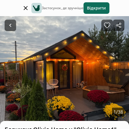
Відкрити
Застосунок, де зручніше
1
/
38