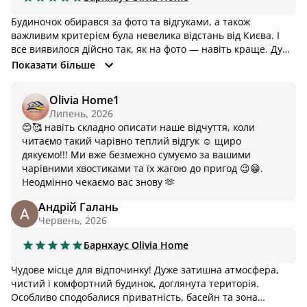
Будиночок обирався за фото та відгуками, а також
важливим критерієм була невелика відстань від Києва. І
все виявилося дійсно так, як на фото — навіть краще. Дуже
гарно продумана територія: мангальна зона, зона
Показати більше
відпочинку з альтанкою, простір біля басейну з
шезлонгами, гамаки, гойдалка, місце біля вогню. У
Olivia Home1
будиночку є все необхідне для комфортного відпочинку:
Липень, 2026
багато посуду, настільні ігри, PlayStation та інші приємні
😊🥰 навіть складно описати наше відчуття, коли
дрібниці. Було складно уявити, наскільки продуманим
читаємо такий чарівно теплий відгук ☺️ щиро
може бути простір у цілому. Окремо хочеться відзначити
дякуємо!!! Ми вже безмежно сумуємо за вашими
турботу власників про гостей та їхніх хвостиків 🐾 Лежанка,
чарівними хвостиками та їх жагою до пригод 😉😁.
мисочки, рушнички — і навіть те, чого точно не очікували
Неодмінно чекаємо вас знову 🫶
побачити: серветки для очей та крем із вітаміном Е для
подушечок лап і носика. Такі деталі дуже багато говорять
Андрій Галань
про ставлення. Дякуємо за чудовий відпочинок! Бажаємо
Червень, 2026
власникам процвітання, багато вдячних гостей та
стабільного потоку бронювань. Але залиште, будь ласка,
Барнхаус
Olivia Home
для нас маленьке віконце на кілька днів 😉
Чудове місце для відпочинку! Дуже затишна атмосфера,
чистий і комфортний будинок, доглянута територія.
Особливо сподобалися приватність, басейн та зона