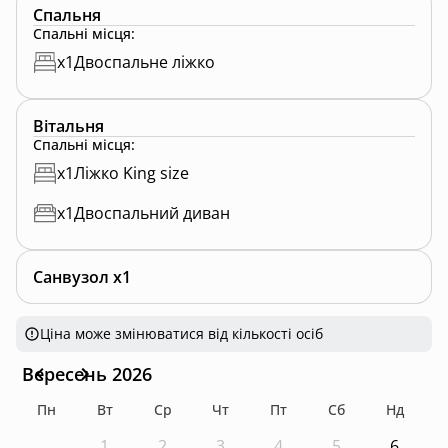
платіж-2000 грн. Його буде повернуто на вашу
Спальня
карту, протягом доби вашого виїзду, при умові
Спальні місця
:
дотримання всіх правил відпочинку 🙂
x
1
Двоспальне ліжко
Вітальня
Спальні місця
:
x
1
Ліжко King size
x
1
Двоспальний диван
Санвузол x1
Ціна може змінюватися від кількості осіб
Вересень 2026
Пн
Вт
Ср
Чт
Пт
Сб
Нд
1
2
3
4
5
6