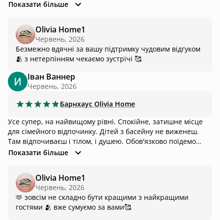
відпочинку. Все відповідає опису та фото. Відпочили
Показати більше
чудово, обов'язково повернемося ще раз. Рекомендуємо!
Olivia Home1
Червень, 2026
Безмежно вдячні за вашу підтримку чудовим відгуком
🫂 з нетерпінням чекаємо зустрічі 🥰
Іван Ваннер
Червень, 2026
Барнхаус
Olivia Home
Усе супер, на найвищому рівні. Спокійне, затишне місце
для сімейного відпочинку. Дітей з басейну не виженеш.
Там відпочиваєш і тілом, і душею. Обов'язково поїдемо
туди знову. Приїжджайте відпочивати - не пошкодуєте.
Показати більше
Olivia Home1
Червень, 2026
🫶 зовсім не складно бути кращими з найкращими
гостями 🫂 вже сумуємо за вами🥰