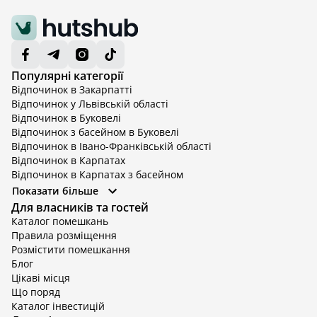
Популярні категорії
Відпочинок в Закарпатті
Відпочинок у Львівській області
Відпочинок в Буковелі
Відпочинок з басейном в Буковелі
Відпочинок в Івано-Франківській області
Відпочинок в Карпатах
Відпочинок в Карпатах з басейном
Відпочинок в Київській області
Показати більше
Відпочинок в Київській області з басейном
Для власників та гостей
Відпочинок в Тернопільській області
Каталог помешкань
Відпочинок у Вінницькій області
Правила розміщення
Відпочинок в Яремче
Розмістити помешкання
Відпочинок у Львівській області з басейном
Блог
Відпочинок з басейном в Тернопільській області
Цікаві місця
Що поряд
Каталог інвестицій