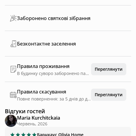
Заборонено святкові зібрання
Безконтактне заселення
Правила проживання
Переглянути
В будинку суворо заборонено палити, будь-який формат засобів для паління. На територію нашого будинку заборонено привозити будь які акустичні системи, в тому числі портативні колонки, та слухати гучну, а особливо російську музику. • Ходити у вуличному взутті в будинку та в бані, використовуйте капці. Псувати чи недбало експлуатувати майно. Заборонено втручатися та самостійно проводити налаштування обладнання. Заборонено виносити меблі з будинку та пошходжувати їх. Заборонено використовувати феєрверки та конфеті. Завдавати шкоду рослинам, зривати їх. Розкидати сміття в середині приміщення та на території. •Категорично заборонено купати/занурювати/опускати тварин в басейн, Чан, джакузі !! Порушення правил може бути підставою для не виплати (часткової чи повної) страхової суми 2000 грн. Відшкодування зіпсованого майна відбувається у повному обсязі, 100% вартості майна. ! Заселення о 14:00. Виселення до 11:00. ! Будинок розрахований на 4-х дорослих людей. На території одночасно може перебувати максимум 6 людей (за додаткову оплату). ! Раді вашому візиту з тваринками, за умови, що ви відповідальний господар. Саме ви відповідаєте за дії вашого домашнього улюбленця. Приберіть за хвостиком після виконання ним фізіологічних потреб. Шерсть на меблях, рушниках, пледах також у відповідальності власників тварин. 1 Парковка знаходиться під відеоспостереженням. 1 Після виселення залишати будинок та територію у чистому вигляді (не розкидати сміття, пляшки, постіль, недопалки), посуд залишати помитим. Тиша на території з 22:00 до 8:00. ! Повний розрахунок при заселенні. Просимо мати готівку ! Заселення та виселення може відбуватися самостійно. Вся інформація буде надана в момент заселення.
Правила скасування
Переглянути
Повне повернення: за 5 днів до дати заїзду
Відгуки гостей
Maria Kurchitckaia
Червень, 2026
Барнхаус
Olivia Home