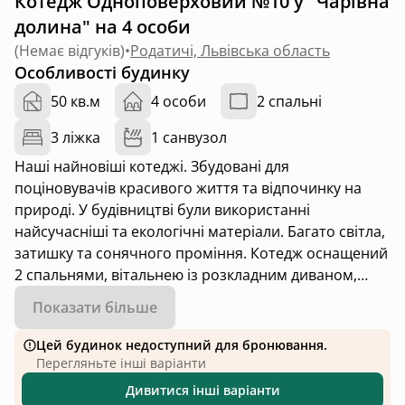
Котедж Одноповерховий №10 у "Чарівна
долина" на 4 особи
(
Немає відгуків
)
•
Родатичі, Львівська область
Особливості будинку
50 кв.м
4 особи
2 спальні
3 ліжка
1 санвузол
Наші найновіші котеджі. Збудовані для
поціновувачів красивого життя та відпочинку на
природі. У будівництві були використанні
найсучасніші та екологічні матеріали. Багато світла,
затишку та сонячного проміння. Котедж оснащений
2 спальнями, вітальнею із розкладним диваном,
кухнею, ванною кімнатою та терасою. Доступне
Показати більше
розміщення для чотирьох осіб.
Цей будинок недоступний для бронювання.
У літній період на території працює басейновий
Перегляньте інші варіанти
комплекс KOI, вхід для гостей Чарівної Долини
Дивитися інші варіанти