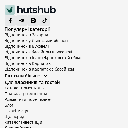
Популярні категорії
Відпочинок в Закарпатті
Відпочинок у Львівській області
Відпочинок в Буковелі
Відпочинок з басейном в Буковелі
Відпочинок в Івано-Франківській області
Відпочинок в Карпатах
Відпочинок в Карпатах з басейном
Відпочинок в Київській області
Показати більше
Відпочинок в Київській області з басейном
Для власників та гостей
Відпочинок в Тернопільській області
Каталог помешкань
Відпочинок у Вінницькій області
Правила розміщення
Відпочинок в Яремче
Розмістити помешкання
Відпочинок у Львівській області з басейном
Блог
Відпочинок з басейном в Тернопільській області
Цікаві місця
Що поряд
Каталог інвестицій