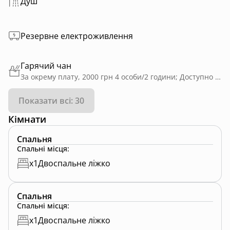
Душ
Резервне електроживлення
Гарячий чан
За окрему плату, 2000 грн 4 особи/2 години; Доступно цілий рік; Приватне користування; На дровах; 1000 грн/год - до 4 осіб мінімальне замовлення - 2 год додаткова особа - 500 грн (найкомфортніше саме на 4 гостей) У вартість входить котедж, де ви можете переодягнутись та прийняти душ після релаксу. Ми надаємо рушники, тапочки та простирадла.
Показати всі: 30
Кімнати
Спальня
Спальні місця
:
x
1
Двоспальне ліжко
Спальня
Спальні місця
:
x
1
Двоспальне ліжко