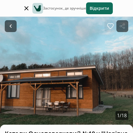
Відкрити
Застосунок, де зручніше
1
/
18