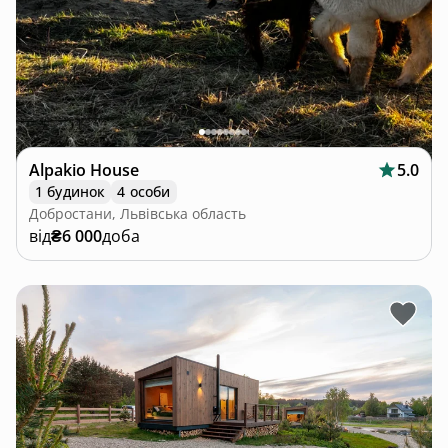
Alpakio House
5.0
1 будинок
4 особи
Добростани, Львівська область
від
₴6 000
доба