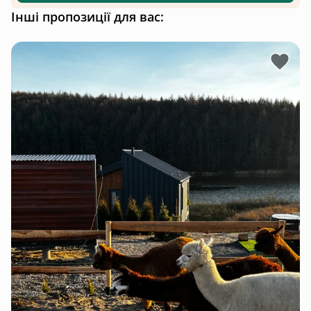
відбувається за спеціальною знижкою.
Інші пропозиції для вас:
Додаткові послуги:
Тепле джакузі-2000 грн
Мангал із дровами-500 грн
Футбольне поле 1 год-500 грн
Тенісний корт 1 год-500 грн
Сауна на дровах до 6 осіб 2 год-2000 грн