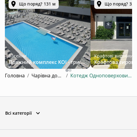
Що поряд? 131 м
Що поряд? 33.
Басейни
Крафтові виробник
Пляжний комплекс KOI - три підігрівані басейни серед лісу за 30 км від Львова
Головна
/
Чарівна долина
/
Котедж Одноповерховий №10
Всі категорії