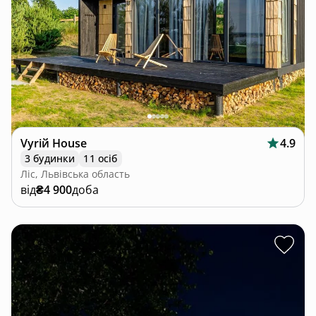
Vyriй House
4.9
3 будинки
11 осіб
Ліс, Львівська область
від
₴4 900
доба