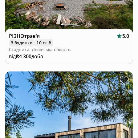
РІЗНОтрав'я
5.0
3 будинки
10 осіб
Стадники, Львівська область
від
₴4 300
доба