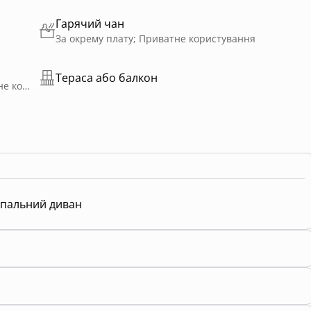
Гарячий чан
За окрему плату; Приватне користування
Тераса або балкон
Входить у вартість; Доступно цілий рік; Приватне користування; Без підігріву
пальний диван