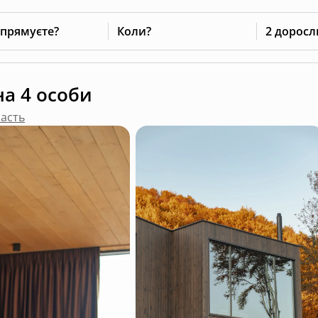
 прямуєте?
Коли?
2 доросл
на 4 особи
ласть