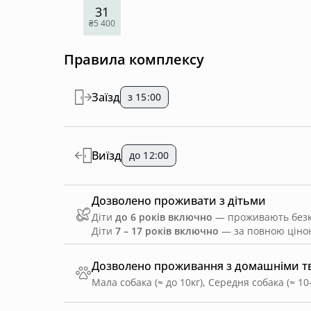
31
₴5 400
Правила комплексу
Заїзд
з 15:00
Виїзд
до 12:00
Дозволено проживати з дітьми
Діти
до 6 років включно
— проживають безко
Діти
7 – 17 років включно
— за повною ціною
Дозволено проживання з домашніми 
Мала собака (≈ до 10кг), Середня собака (≈ 10