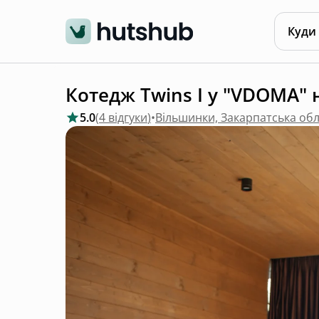
Куди
Котедж Twins I у "VDOMA" 
5.0
(
4 відгуки
)
•
Вільшинки, Закарпатська об