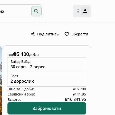
их
Поділитись
Зберегти
₴5 400
від
доба
Заїзд-Виїзд
30 серп. - 2 верес.
Гості
2 дорослих
Ціна
за
3 доби
:
₴16 700
Сервісний збір:
₴141.95
₴16 841.95
Всього:
Забронювати