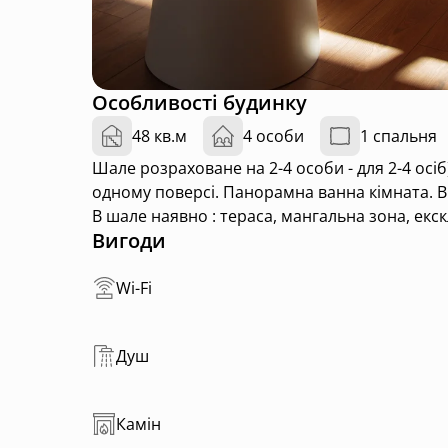
Особливості будинку
48 кв.м
4 особи
1 спальня
Шале розраховане на 2-4 особи - для 2-4 осі
одному поверсі. Панорамна ванна кімната. В
В шале наявно : тераса, мангальна зона, екск
Вигоди
Wi-Fi
Душ
Камін