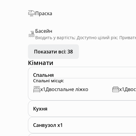
Праска
Басейн
Показати всі: 38
Кімнати
Спальня
Спальні місця
:
x
1
Двоспальне ліжко
x
1
Двос
Кухня
Санвузол x1