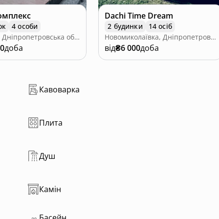
омплекс
Dachi Time Dream
ок
4 особи
2 будинки
14 осіб
Обухівка, Дніпропетровська область
Новомиколаївка, Дніпропетровська область
00
доба
від
₴6 000
доба
Кавоварка
Плита
Душ
Камін
Басейн