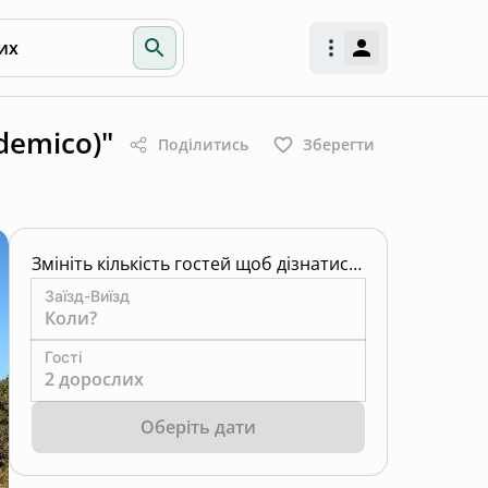
их
demico)"
Поділитись
Зберегти
Змініть кількість гостей щоб дізнатись ціну
Заїзд-Виїзд
Коли?
Гості
2 дорослих
Оберіть дати