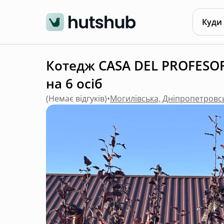
Куди
Котедж CASA DEL PROFESOR 
на 6 осіб
(
Немає відгуків
)
•
Могилівська, Дніпропетровс