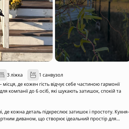
3 ліжка
1 санвузол
ісця, де кожен гість відчує себе частиною гармонії
ля компанії до 6 осіб, які шукають затишок, спокій та
і, де кожна деталь підкреслює затишок і простоту. Кухня-
ортним диваном, що створює ідеальний простір для
. У двох окремих кімнатах на вас чекає тиша й затишок