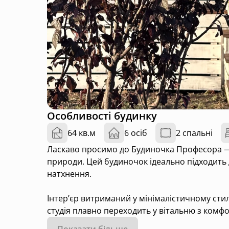
Особливості будинку
64 кв.м
6 осіб
2 спальні
Ласкаво просимо до Будиночка Професора — м
природи. Цей будиночок ідеально підходить д
натхнення.
Інтер’єр витриманий у мінімалістичному стил
студія плавно переходить у вітальню з комф
душевних розмов та вечорів із гарячим чаєм
Показати більше