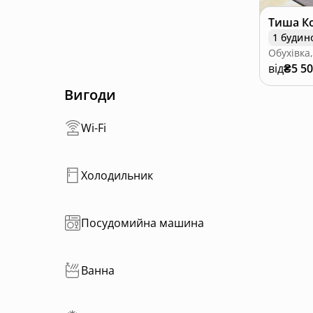
Тиша К
1 будин
від
₴5 5
Вигоди
Wi-Fi
Холодильник
Посудомийна машина
Ванна