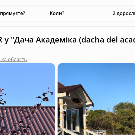
 прямуєте?
Коли?
2 доросл
у "Дача Академіка (dacha del aca
ька область