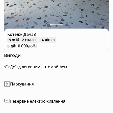
Котедж
Дача3
8 осіб
2 спальні
4 ліжка
від
₴10 000
доба
Вигоди
Доїзд легковим автомобілем
Паркування
Резервне електроживлення