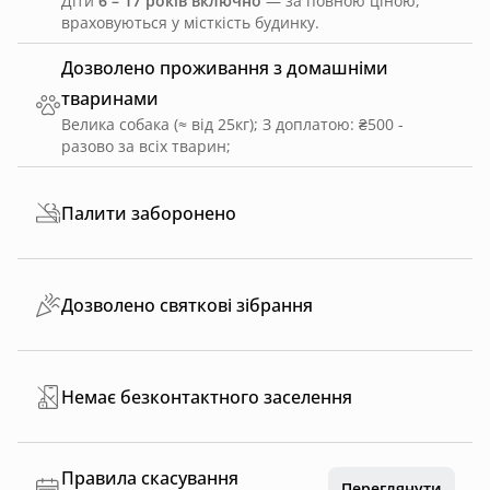
Діти
6 – 17 років включно
— за повною ціною,
враховуються у місткість будинку.
Дозволено проживання з домашніми
тваринами
Велика собака (≈ від 25кг)
;
З доплатою: ₴500 -
разово за всіх тварин
;
Палити заборонено
Дозволено святкові зібрання
Немає безконтактного заселення
Правила скасування
Переглянути