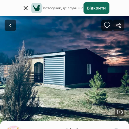
Відкрити
Застосунок, де зручніше
1
/
8