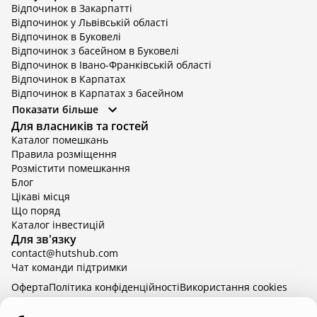
Відпочинок в Закарпатті
Відпочинок у Львівській області
Відпочинок в Буковелі
Відпочинок з басейном в Буковелі
Відпочинок в Івано-Франківській області
Відпочинок в Карпатах
Відпочинок в Карпатах з басейном
Відпочинок в Київській області
Показати більше
Відпочинок в Київській області з басейном
Для власників та гостей
Відпочинок в Тернопільській області
Каталог помешкань
Відпочинок у Вінницькій області
Правила розміщення
Відпочинок в Яремче
Розмістити помешкання
Відпочинок у Львівській області з басейном
Блог
Відпочинок з басейном в Тернопільській області
Цікаві місця
Що поряд
Каталог інвестицій
Для зв'язку
contact@hutshub.com
Чат команди підтримки
Оферта
Політика конфіденційності
Bикористання cookies
hutshub | ©
2026