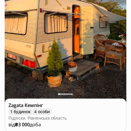
Zagata Кемпінг
1 будинок
4 особи
Підліски, Рівненська область
від
₴3 000
доба