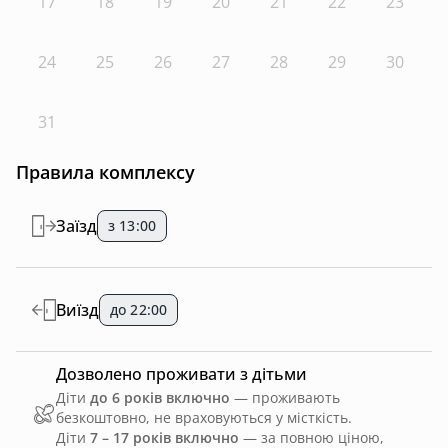
17
18
19
20
21
22
23
24
25
26
27
28
29
30
31
Правила комплексу
Заїзд
з 13:00
Виїзд
до 22:00
Дозволено проживати з дітьми
Діти
до 6 років включно
— проживають
безкоштовно, не враховуються у місткість.
Діти
7 – 17 років включно
— за повною ціною,