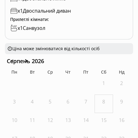
x
1
Двоспальний диван
Прилеглі кімнати
:
x
1
Санвузол
Ціна може змінюватися від кількості осіб
Серпень 2026
Пн
Вт
Ср
Чт
Пт
Сб
Нд
1
2
3
4
5
6
7
8
9
10
11
12
13
14
15
16