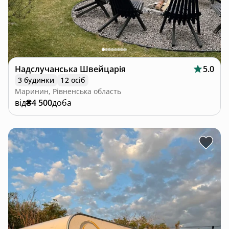
Надслучанська Швейцарія
5.0
3 будинки
12 осіб
Маринин, Рівненська область
від
₴4 500
доба