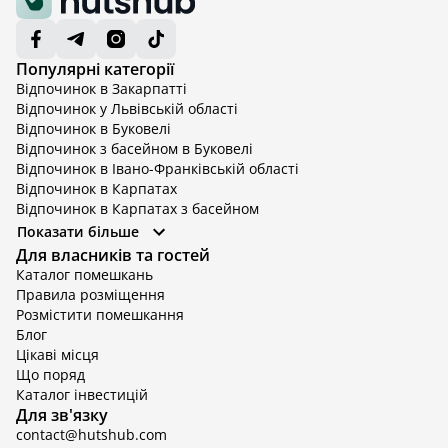
Популярні категорії
Відпочинок в Закарпатті
Відпочинок у Львівській області
Відпочинок в Буковелі
Відпочинок з басейном в Буковелі
Відпочинок в Івано-Франківській області
Відпочинок в Карпатах
Відпочинок в Карпатах з басейном
Відпочинок в Київській області
Показати більше
Відпочинок в Київській області з басейном
Для власників та гостей
Відпочинок в Тернопільській області
Каталог помешкань
Відпочинок у Вінницькій області
Правила розміщення
Відпочинок в Яремче
Розмістити помешкання
Відпочинок у Львівській області з басейном
Блог
Відпочинок з басейном в Тернопільській області
Цікаві місця
Що поряд
Каталог інвестицій
Для зв'язку
contact@hutshub.com