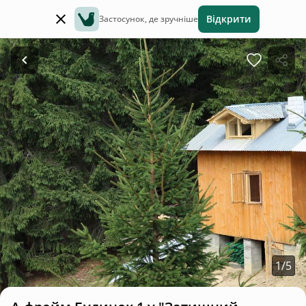
Відкрити
Застосунок, де зручніше
1
/
5