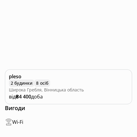
pleso
2 будинки
8 осіб
Широка Гребля, Вінницька область
від
₴4 400
доба
Вигоди
Wi-Fi