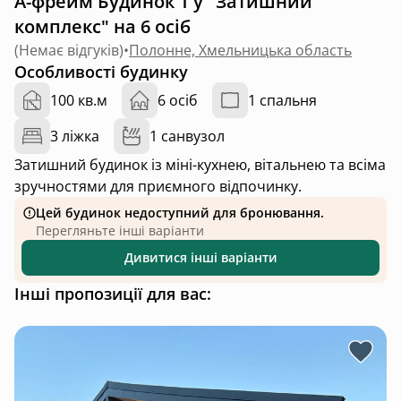
А-фрейм Будинок 1 у "Затишний
комплекс" на 6 осіб
(
Немає відгуків
)
•
Полонне, Хмельницька область
Особливості будинку
100 кв.м
6 осіб
1 спальня
3 ліжка
1 санвузол
Затишний будинок із міні-кухнею, вітальнею та всіма
зручностями для приємного відпочинку.
Цей будинок недоступний для бронювання.
Перегляньте інші варіанти
Дивитися інші варіанти
Інші пропозиції для вас: