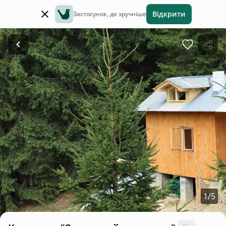
Відкрити
Застосунок, де зручніше
1
/
5