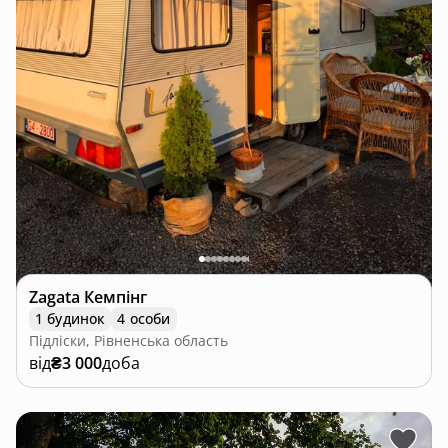
Zagata Кемпінг
1 будинок
4 особи
Підліски, Рівненська область
від
₴3 000
доба