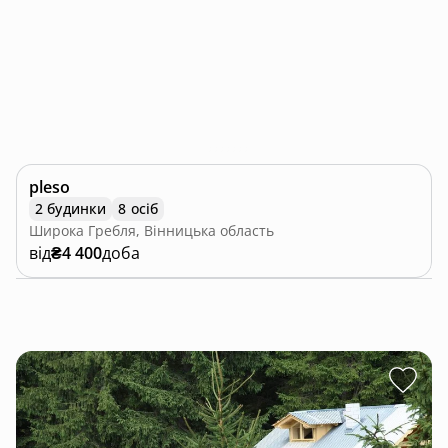
pleso
2 будинки
8 осіб
Широка Гребля, Вінницька область
від
₴4 400
доба