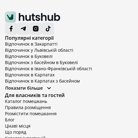
Популярні категорії
Відпочинок в Закарпатті
Відпочинок у Львівській області
Відпочинок в Буковелі
Відпочинок з басейном в Буковелі
Відпочинок в Івано-Франківській області
Відпочинок в Карпатах
Відпочинок в Карпатах з басейном
Відпочинок в Київській області
Показати більше
Відпочинок в Київській області з басейном
Для власників та гостей
Відпочинок в Тернопільській області
Каталог помешкань
Відпочинок у Вінницькій області
Правила розміщення
Відпочинок в Яремче
Розмістити помешкання
Відпочинок у Львівській області з басейном
Блог
Відпочинок з басейном в Тернопільській області
Цікаві місця
Що поряд