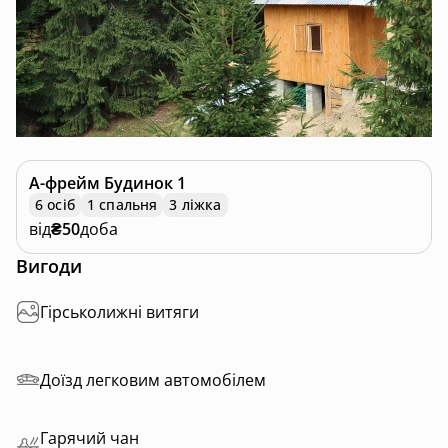
А-фрейм
Будинок 1
6 осіб
1 спальня
3 ліжка
від
₴50
доба
Вигоди
Гірськолижні витяги
Доїзд легковим автомобілем
Гарячий чан