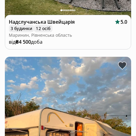
Надслучанська Швейцарія
5.0
3 будинки
12 осіб
Маринин, Рівненська область
від
₴4 500
доба