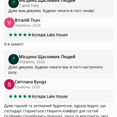
Місцина Щасливих Людей
7 днів тому
Дуже вам дякуємо. Будемо чекати в гості знову!
Віталій Ткач
Червень, 2026
Котедж
Lake House
Я в захваті
Місцина Щасливих Людей
Червень, 2026
Дуже дякуємо. Будемо чекати вас в гості наступного
разу.
Світлана Бундз
Травень, 2026
Котедж
Lake House
Дуже гарний та затишний будиночок, одразу видно, що
господарі стараються створити комфорт для гостей.
Особливо сподобались природа, тиша та відсутність людей