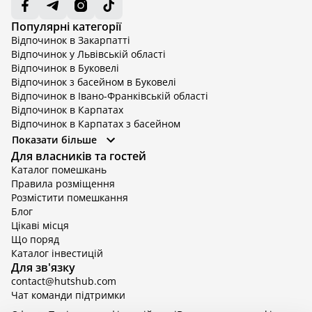
Популярні категорії
Відпочинок в Закарпатті
Відпочинок у Львівській області
Відпочинок в Буковелі
Відпочинок з басейном в Буковелі
Відпочинок в Івано-Франківській області
Відпочинок в Карпатах
Відпочинок в Карпатах з басейном
Відпочинок в Київській області
Показати більше
Відпочинок в Київській області з басейном
Для власників та гостей
Відпочинок в Тернопільській області
Каталог помешкань
Відпочинок у Вінницькій області
Правила розміщення
Відпочинок в Яремче
Розмістити помешкання
Відпочинок у Львівській області з басейном
Блог
Відпочинок з басейном в Тернопільській області
Цікаві місця
Що поряд
Каталог інвестицій
Для зв'язку
contact@hutshub.com
Чат команди підтримки