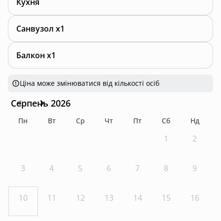
Кухня
Санвузол x1
Балкон x1
Ціна може змінюватися від кількості осіб
Серпень 2026
Пн
Вт
Ср
Чт
Пт
Сб
Нд
1
2
3
4
5
6
7
8
9
10
11
12
13
14
15
16