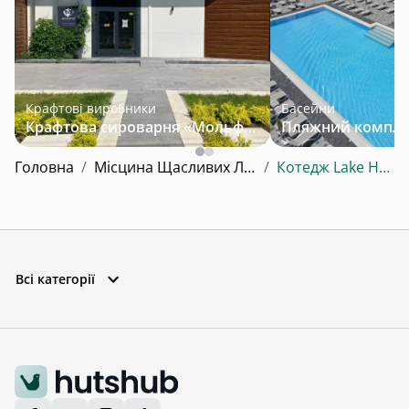
Крафтові виробники
Басейни
Крафтова сироварня «Мольфар»
Головна
/
Місцина Щасливих Людей
/
Котедж Lake House
Всі категорії