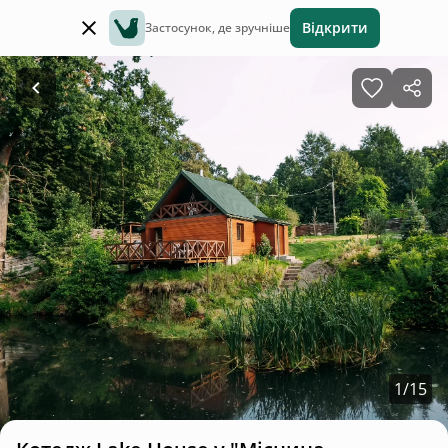
Відкрити
Застосунок, де зручніше
1
/
15