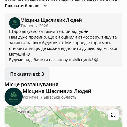
навколо — чудове місце для спокійного відпочинку. Щиро
Показати більше
дякуємо за чудове місце для відпочинку!
Місцина Щасливих Людей
Травень, 2026
Щиро дякуємо за такий теплий відгук ❤️
Нам дуже приємно, що ви оцінили атмосферу, тишу та
затишок нашого будиночка. Ми справді стараємось
створити місце, де можна відпочити душею від міської
метушні 🌿
Будемо раді бачити вас знову в «Місцині»! 😊
Показати всі: 3
Місце розташування
Місцина Щасливих Людей
Рокитне, Львівська область