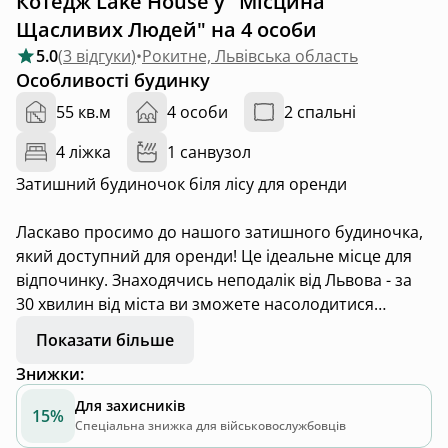
Котедж Lake House у "Місцина
Щасливих Людей" на 4 особи
5.0
(
3 відгуки
)
•
Рокитне, Львівська область
Особливості будинку
55 кв.м
4 особи
2 спальні
4 ліжка
1 санвузол
Затишний будиночок біля лісу для оренди
Ласкаво просимо до нашого затишного будиночка,
який доступний для оренди! Це ідеальне місце для
відпочинку. Знаходячись неподалік від Львова - за
30 хвилин від міста ви зможете насолодитися
свіжим повітрям та природною красою, а також
Показати більше
відпочити від міського шуму.
Знижки
:
Наш будиночок забезпечує комфортне проживання
Для захисників
15%
для вас та вашої сім'ї або друзів. Він має компактну
Спеціальна знижка для військовослужбовців