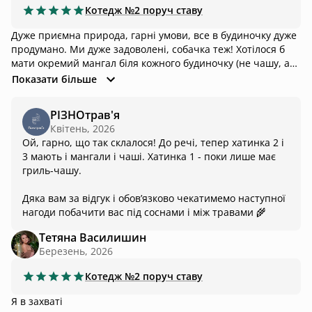
Котедж
№2 поруч ставу
Дуже приємна природа, гарні умови, все в будиночку дуже
продумано. Ми дуже задоволені, собачка теж! Хотілося б
мати окремий мангал біля кожного будиночку (не чашу, а
саме мангал). Але у нас були дуже гарні сусіди, разом
Показати більше
готували на їх мангалі :)
РІЗНОтрав'я
Квітень, 2026
Ой, гарно, що так склалося! До речі, тепер хатинка 2 і
3 мають і мангали і чаші. Хатинка 1 - поки лише має
гриль-чашу.
Дяка вам за відгук і обовʼязково чекатимемо наступної
нагоди побачити вас під соснами і між травами 🌾
Тетяна Василишин
Березень, 2026
Котедж
№2 поруч ставу
Я в захваті