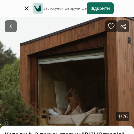
Відкрити
Застосунок, де зручніше
1
/
26