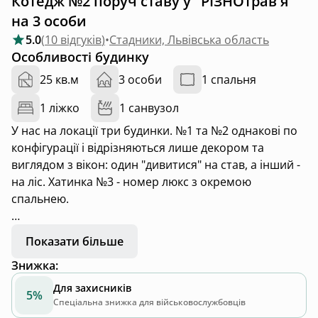
Котедж №2 поруч ставу у "РІЗНОтрав'я"
на 3 особи
5.0
(
10 відгуків
)
•
Стадники, Львівська область
Особливості будинку
25 кв.м
3 особи
1 спальня
1 ліжко
1 санвузол
У нас на локації три будинки. №1 та №2 однакові по
конфігурації і відрізняються лише декором та
виглядом з вікон: один "дивитися" на став, а інший -
на ліс. Хатинка №3 - номер люкс з окремою
спальнею.
В хатинці №1 та №2 є:
Показати більше
• велике ліжко (+ спальне місце для дитини: манеж
Знижка
:
чи розкладне ліжко)
• зона споживання їжі для 1-4 осіб
Для захисників
5%
• зона приготування їжі: індукційна плита,
Спеціальна знижка для військовослужбовців