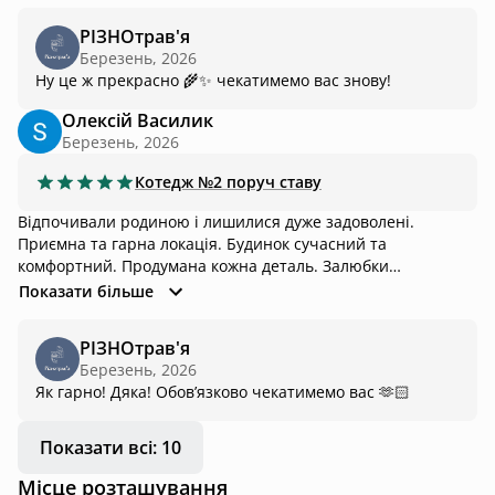
РІЗНОтрав'я
Березень, 2026
Ну це ж прекрасно 🌾✨ чекатимемо вас знову!
Олексій Василик
Березень, 2026
Котедж
№2 поруч ставу
Відпочивали родиною і лишилися дуже задоволені.
Приємна та гарна локація. Будинок сучасний та
комфортний. Продумана кожна деталь. Залюбки
повернемося ще.
Показати більше
РІЗНОтрав'я
Березень, 2026
Як гарно! Дяка! Обовʼязково чекатимемо вас 🫶🏻
Показати всі: 10
Місце розташування