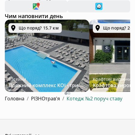
Чим наповнити день
Що поряд? 15.7 км
Що поряд? 26.
Басейни
Крафтові виробник
Пляжний комплекс KOI - три підігрівані басейни серед лісу за 30 км від Львова
Головна
/
РІЗНОтрав'я
/
Котедж №2 поруч ставу