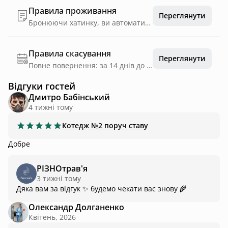
Правила проживання
Переглянути
Бронюючи хатинку, ви автоматично погоджуєтеся з правилами: 1. Палити свічки, будь-які цигарки в будинку 🚭 не можна. Лише на вулиці. Коли що, то в хатинці є вогнегасник 🧯. Він поруч стелажу у кожній хатинці. 2. Вечірки та гостювання друзів без ночівлі на локації дозволені лише за попереднім погодженням. Залежно від кількості гостей - вартість та умови бронювання можуть змінитися. 3. Просимо паркувати авто лише на паркінгу 🅿️ чи вздовж дороги. Територія РІЗНОтрав'я пішохідна. Виключення лише для хатинки №3, яка має заїзд буквально до дверей. 4. Воду💧 з-під крана можна вживати у сирому вигляді. 5. Якщо ви орендували всю локацію, то гучні розваги можуть тривати до 23:00. Якщо ні - просимо не шуміти 📢, а слухати пташок і цвіркунів. 6. Вартість пошкоджених речей під час відпочинку потрібно компенсувати відповідно до їхньої ціни чи рівня пошкодження. 7. Якщо ви гостюєте з 🐕 /🐈 , то обов'язково попередьте нас про це і користуйтеся пакетиками для прибирання. Не варто випускати тваринку на самовигул. 8. Просимо не залишати посуд та текстиль на вулиці на ніч, бо звірі і птахи нароблять лиха. Якщо вітряно 🌪️, прохання згорнути маркізу (дашок на терасі), щоб її не зламало. Також не залишайте маркізу відкритою на ніч. 9. Перед від'їздом вимкніть кондиціонер, рушникосушку, теплу підлогу, загасіть піч та замкніть двері, а ключі залиште 🗝️ у локері, довільно змінивши цифри. 10. ⚠️ Відповідно до правил нашої локації: ми просимо здійснити фінальну частину оплати за 5 днів до заїзду.
Правила скасування
Переглянути
Повне повернення: за 14 днів до дати заїзду
Відгуки гостей
Дмитро Бабінський
4 тижні тому
Котедж
№2 поруч ставу
Добре
РІЗНОтрав'я
3 тижні тому
Дяка вам за відгук ✨ будемо чекати вас знову 🌾
Олександр Долганенко
Квітень, 2026