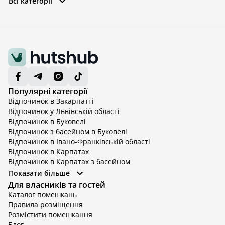
Всі категорії
Популярні категорії
Відпочинок в Закарпатті
Відпочинок у Львівській області
Відпочинок в Буковелі
Відпочинок з басейном в Буковелі
Відпочинок в Івано-Франківській області
Відпочинок в Карпатах
Відпочинок в Карпатах з басейном
Відпочинок в Київській області
Показати більше
Відпочинок в Київській області з басейном
Для власників та гостей
Відпочинок в Тернопільській області
Каталог помешкань
Відпочинок у Вінницькій області
Правила розміщення
Відпочинок в Яремче
Розмістити помешкання
Відпочинок у Львівській області з басейном
Блог