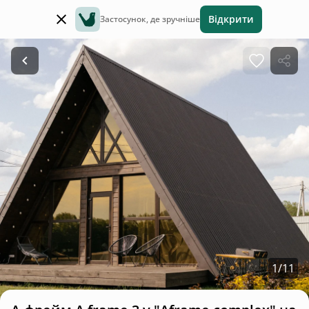
Відкрити
Застосунок, де зручніше
1
/
11