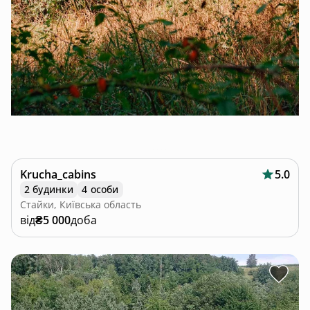
Krucha_cabins
5.0
2 будинки
4 особи
Стайки, Київська область
від
₴5 000
доба