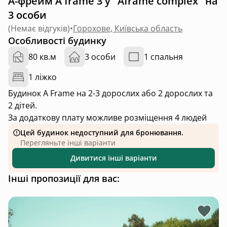
А-фрейм A frame 3 у "Aframe complex" на
3 особи
(
Немає відгуків
)
•
Горохове, Київська область
Особливості будинку
80 кв.м
3 особи
1 спальня
1 ліжко
Будинок A Frame на 2-3 дорослих або 2 дорослих та
2 дітей.
За додаткову плату можливе розміщення 4 людей
Цей будинок недоступний для бронювання.
Перегляньте інші варіанти
Дивитися інші варіанти
Інші пропозиції для вас: