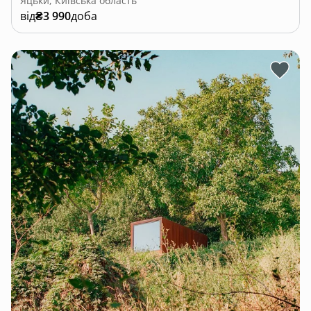
Яцьки, Київська область
від
₴3 990
доба