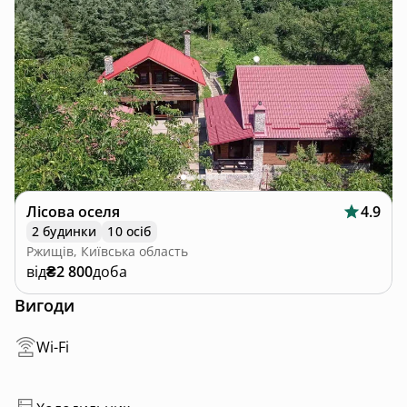
Лісова оселя
4.9
2 будинки
10 осіб
Ржищів, Київська область
від
₴2 800
доба
Вигоди
Wi-Fi