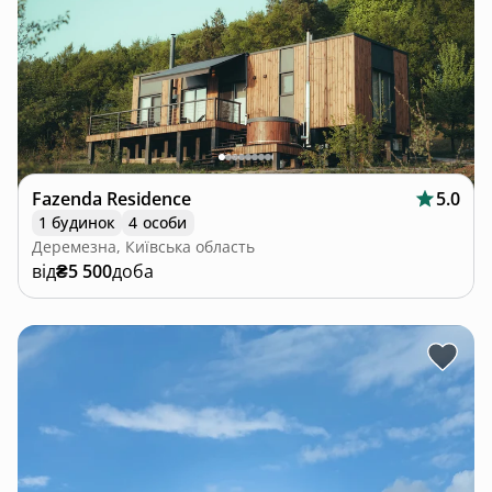
Fazenda Residence
5.0
1 будинок
4 особи
Деремезна, Київська область
від
₴5 500
доба