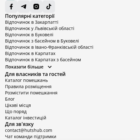
Популярні категорії
Відпочинок в Закарпатті
Відпочинок у Львівській області
Відпочинок в Буковелі
Відпочинок з басейном в Буковелі
Відпочинок в Івано-Франківській області
Відпочинок в Карпатах
Відпочинок в Карпатах з басейном
Відпочинок в Київській області
Показати більше
Відпочинок в Київській області з басейном
Для власників та гостей
Відпочинок в Тернопільській області
Каталог помешкань
Відпочинок у Вінницькій області
Правила розміщення
Відпочинок в Яремче
Розмістити помешкання
Відпочинок у Львівській області з басейном
Блог
Відпочинок з басейном в Тернопільській області
Цікаві місця
Що поряд
Каталог інвестицій
Для зв'язку
contact@hutshub.com
Чат команди підтримки