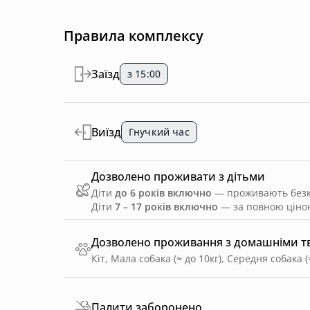
Правила комплексу
Заїзд
з 15:00
Виїзд
Гнучкий час
Дозволено проживати з дітьми
Діти
до 6 років включно
— проживають безко
Діти
7 – 17 років включно
— за повною ціною
Дозволено проживання з домашніми 
Кіт, Мала собака (≈ до 10кг), Середня собака (
Палити заборонено