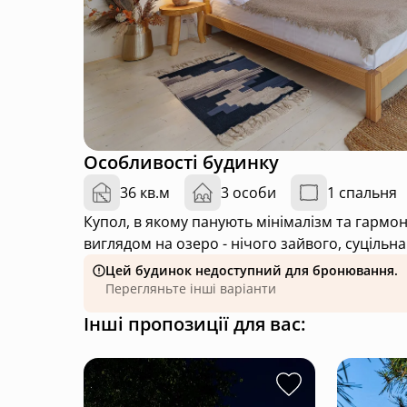
Особливості будинку
36 кв.м
3 особи
1 спальня
Купол, в якому панують мінімалізм та гармонія. На
виглядом на озеро - нічого зайвого, суцільна
Цей будинок недоступний для бронювання.
Перегляньте інші варіанти
Інші пропозиції для вас: