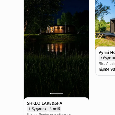
Vyriй H
3 будин
Ліс, Льві
від
₴4 9
SHKLO LAKE&SPA
1 будинок
5 осіб
Шкло, Львівська область