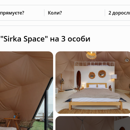
 прямуєте?
Коли?
2 доросл
Sirka Space" на 3 особи