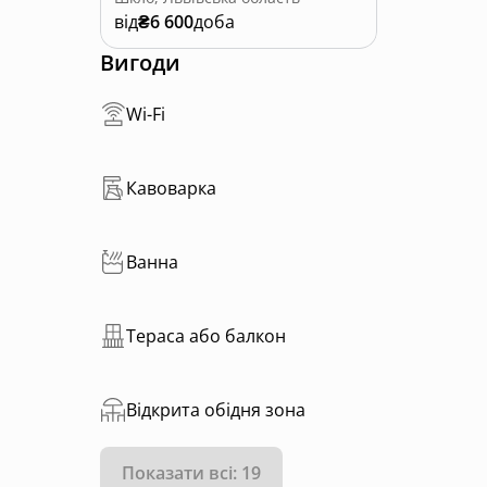
від
₴6 600
доба
Вигоди
Wi-Fi
Кавоварка
Ванна
Тераса або балкон
Відкрита обідня зона
Показати всі: 19