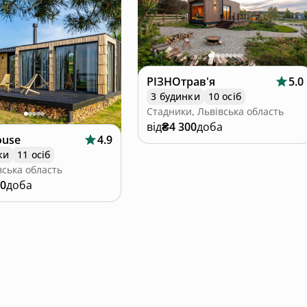
РІЗНОтрав'я
5.0
3 будинки
10 осіб
Стадники, Львівська область
від
₴4 300
доба
ouse
4.9
ки
11 осіб
вська область
00
доба