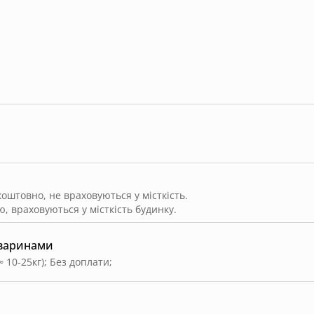
штовно, не враховуються у місткість.
, враховуються у місткість будинку.
тваринами
≈ 10-25кг)
;
Без доплати
;