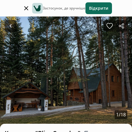
Відкрити
Застосунок, де зручніше
1
/
18