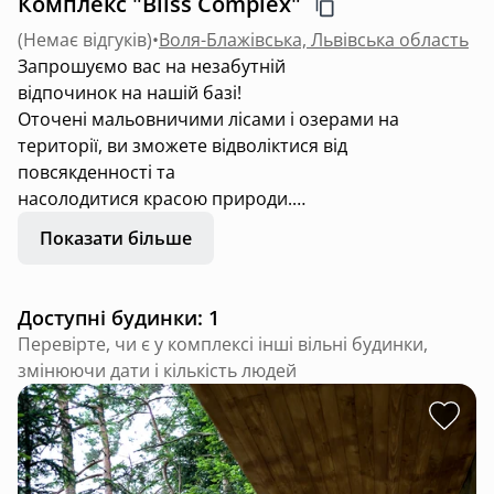
Комплекс "Bliss Complex"
(
Немає відгуків
)
•
Воля-Блажівська, Львівська область
Запрошуємо вас на незабутній
відпочинок на нашій базі!
Оточені мальовничими лісами і озерами на
території, ви зможете відволіктися від
повсякденності та
насолодитися красою природи.
Чекають на вас: зручні будиночки, можливість
Показати більше
смажити шашлики,відновлення в чані або бані,
риболовля та
просто релакс серед природи.
Доступні будинки: 1
Приїжджайте з друзями та сімʼєю! Створіть свої
Перевірте, чи є у комплексі інші вільні будинки,
власні незабутні миті з нами!
змінюючи дати і кількість людей