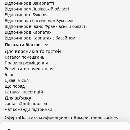
Відпочинок в Закарпатті
Відпочинок у Львівській області
Відпочинок в Буковелі
Відпочинок з басейном в Буковелі
Відпочинок в Івано-Франківській області
Відпочинок в Карпатах
Відпочинок в Карпатах з басейном
Відпочинок в Київській області
Показати більше
Відпочинок в Київській області з басейном
Для власників та гостей
Відпочинок в Тернопільській області
Каталог помешкань
Відпочинок у Вінницькій області
Правила розміщення
Відпочинок в Яремче
Розмістити помешкання
Відпочинок у Львівській області з басейном
Блог
Відпочинок з басейном в Тернопільській області
Цікаві місця
Що поряд
Каталог інвестицій
Для зв'язку
contact@hutshub.com
Чат команди підтримки
Оферта
Політика конфіденційності
Bикористання cookies
hutshub | ©
2026