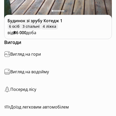
Будинок зі зрубу
Котедж 1
6 осіб
3 спальні
4 ліжка
від
₴6 000
доба
Вигоди
Вигляд на гори
Вигляд на водойму
Посеред лісу
Доїзд легковим автомобілем