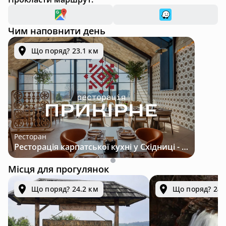
Чим наповнити день
Що поряд? 23.1 км
Ресторан
Ресторація карпатської кухні у Східниці - місце з характером і традиціями
Місця для прогулянок
Що поряд? 24.2 км
Що поряд? 24.