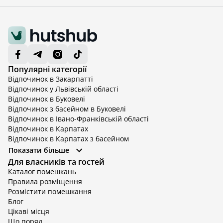
Популярні категорії
Відпочинок в Закарпатті
Відпочинок у Львівській області
Відпочинок в Буковелі
Відпочинок з басейном в Буковелі
Відпочинок в Івано-Франківській області
Відпочинок в Карпатах
Відпочинок в Карпатах з басейном
Відпочинок в Київській області
Показати більше
Відпочинок в Київській області з басейном
Для власників та гостей
Відпочинок в Тернопільській області
Каталог помешкань
Відпочинок у Вінницькій області
Правила розміщення
Відпочинок в Яремче
Розмістити помешкання
Відпочинок у Львівській області з басейном
Блог
Відпочинок з басейном в Тернопільській області
Цікаві місця
Що поряд