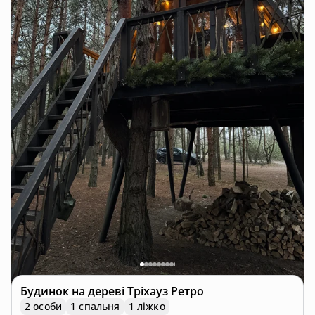
Будинок на дереві
Тріхауз Ретро
2 особи
1 спальня
1 ліжко