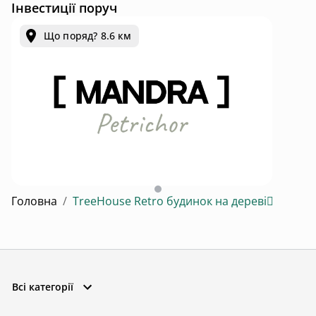
Інвестиції поруч
Що поряд? 8.6 км
Mandra Petrichor - котеджний комплекс для відпочинку та інвестицій у с. Забуяння
Головна
/
TreeHouse Retro будинок на дереві🪾
Всі категорії