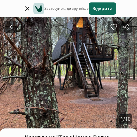
Відкрити
Застосунок, де зручніше
1
/
10