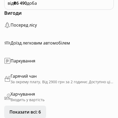
від
₴6 490
доба
Вигоди
Посеред лісу
Доїзд легковим автомобілем
Паркування
Гарячий чан
За окрему плату, Від 2900 грн за 2 години; Доступно цілий рік; Приватне користування; На дровах
Харчування
Входить у вартість
Показати всі: 6