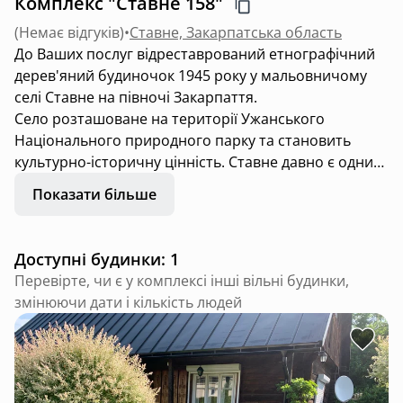
Комплекс "Ставне 158"
(
Немає відгуків
)
•
Ставне, Закарпатська область
До Ваших послуг відреставрований етнографічний
дерев'яний будиночок 1945 року у мальовничому
селі Ставне на півночі Закарпаття.
Село розташоване на території Ужанського
Національного природного парку та становить
культурно-історичну цінність. Ставне давно є одним
з улюблених місць закарпатських художників -
Показати більше
пейзажистів. Навколишні краєвиди закарбовані на
полотнах найвідоміших митців Закарпатської школи
художнього мистецтва.
Доступні будинки: 1
Садиба є цікавою для поціновувачів
Перевірте, чи є у комплексі інші вільні будинки,
старожитностей, а також ідеальним місцем для
змінюючи дати і кількість людей
комфортного відпочинку сім'ї з дітьми або двох пар
друзів.
Помешкання
Кілька років поспіль будинок входить до 100
найкращих садиб України за версією «Сільський