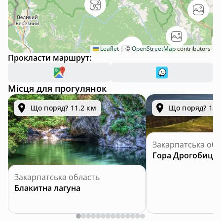
Leaflet
|
©
OpenStreetMap
contributors
Прокласти маршрут:
Місця для прогулянок
Що поряд? 11.2 км
Що поряд? 14.
Закарпатська обл
Гора Дрогобиць
Закарпатська область
Блакитна лагуна