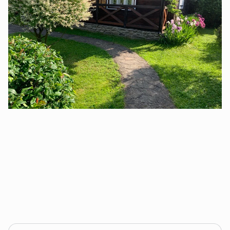
туризм». Має категоризацію від Спілки зеленого
туризму.
За 20 років діяльності про відпочинок у садибі
написано чимало теплих відгуків, які Ви можете
знайти в Інтернеті.
Створюємо сімейну атмосферу, кожен гість для нас
унікальний! Надаємо інформаційну допомогу, щоб
Ваш відпочинок був насиченим і цікавим.
Доступ для гостей
Гості користуються всім, що є у садибі, у дворі та
сараї. Ніякої додаткової оплати не потрібно
(наприклад, за використання велосипедів, дрів,
мангалу або інструментів).
Підходить для любителів гір, спокою, затишку та
місць не перевантажених туристичними
пропозиціями.