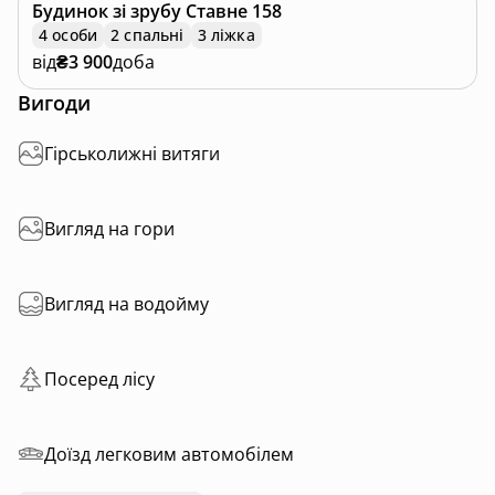
Будинок зі зрубу
Ставне 158
4 особи
2 спальні
3 ліжка
від
₴3 900
доба
Вигоди
Гірськолижні витяги
Вигляд на гори
Вигляд на водойму
Посеред лісу
Доїзд легковим автомобілем