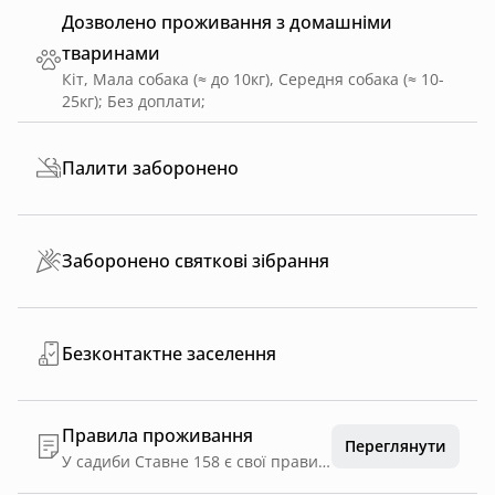
Дозволено проживання з домашніми
тваринами
Кіт, Мала собака (≈ до 10кг), Середня собака (≈ 10-
25кг)
;
Без доплати
;
Палити заборонено
Заборонено святкові зібрання
Безконтактне заселення
Правила проживання
Переглянути
У садиби Ставне 158 є свої правила. Дуже просимо дотримуватися їх🤗 🔸ми сортуємо сміття. Це стосується харчових відходів, скла і паперу. Харчові відходи ми викидаємо у компост. Під мийкою є пластикова біла ємність, туди збираємо на кухні і виносимо у компостер за мангал. Інше сміття розкладаємо по баках, що знаходяться у сараї. 🔸воду з крану можна пити - вона тече прямо з гір. 🔸камін в будинку використовуйте з перчатками, які лежать поряд. Більше одного поліна за раз не кладіть. Буде дуже спекотно. Обережно зі склом і шамотними цеглинами усередині каміну. В каміні їжу не готувати, будь-ласка. 🔸в унітаз нічого не кидати, тільки в смітник поряд. 🔸на території з квітня по листопад працює автоматична робот-косарка. Час роботи з 12 до 19 години з перервою на зарядку. Під час його роботи слідкуйте, будь ласка, щоб на газоні не було сторонніх предметів. 🔸все що потрібно для мангалу, знаходиться в сараї на стіні при вході зліва 🔸ліхтарі на вулиці не виключаються, опускайте на ніч жалюзі. 🔸коли ідете з дому на цілий день, все закривайте. На ніч теж закривайте хвіртку, двері, сарай. Зазвичай ніхто не ходить, але.. 🔸в будинку не палити! 🔸посуд мокрим у шафи не ставити, сковорідку використовувати тільки з силіконовою лопаткою 🔸серед рушників , які вам залишили, є великі пляжні. Це для лежаків біля річки. Не стеліть їх на землю, будь ласка. 🔸 в сараї при вході є два розкладних стільчика - можна брати до річки. 🔸при користуванні велосипедами - перевірити чи достатньо накачані колеса, дотримуватися правил переключення передач. 🔸при прогулянках у ліс - мати при собі документи 🔸у великій кімнаті у телевізорі працює тільки You Tube. Пароль від Wi-Fi на полиці під телевізором у рамці. 🔸коти, які приходять на територію - не наші. Вони сусідські, але якщо покормити- не відмовляться. Є мисочка на ґанку і корм на вішаку у кухні. 🔸якщо трапилася поломка будь-якого характеру - повідомте нас, будь ласка, якомога швидше. 🔸будемо дуже вдячні за дбайливе ставлення до майна у садибі. 🔸дотримуйтеся, будь ласка, правил чистоти у садибі та на території. Це залишить приємні спогади про відпочинок не тільки у Вас, а і у нас. Дякуємо!