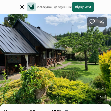
Відкрити
Застосунок, де зручніше
1
/
33