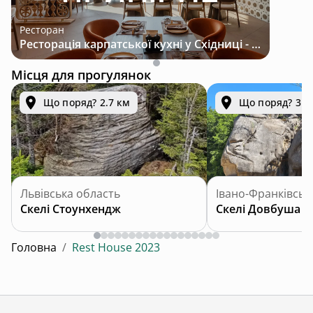
Ресторан
Ресторація карпатської кухні у Східниці - місце з характером і традиціями
Місця для прогулянок
Що поряд? 2.7 км
Що поряд? 3.2
Львівська область
Івано-Франківськ
Скелі Стоунхендж
Скелі Довбуша
Головна
/
Rest House 2023