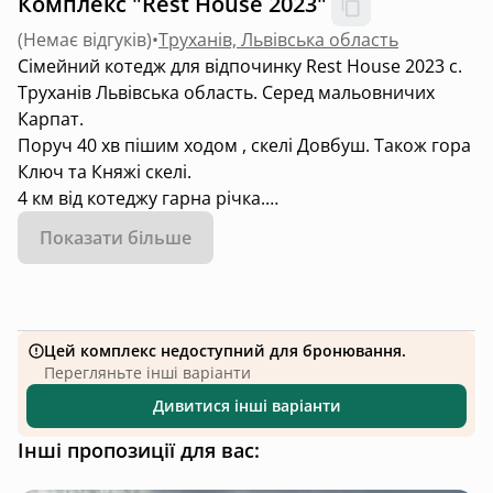
Комплекс "Rest House 2023"
(
Немає відгуків
)
•
Труханів, Львівська область
Сімейний котедж для відпочинку Rest House 2023 с.
Труханів Львівська область. Серед мальовничих
Карпат.
Поруч 40 хв пішим ходом , скелі Довбуш. Також гора
Ключ та Княжі скелі.
4 км від котеджу гарна річка.
Навколо ліс . Мальовнича природа.
Показати більше
Території котеджу повністю обгороджена, що
забезпечує приватність. Є стоянка для 2 авто.
На території є відеонагляд .
Цей комплекс недоступний для бронювання.
Перегляньте інші варіанти
Котедж для комфортного відпочинку 4-5 людей.
Дивитися інші варіанти
2 спальні та кухні студія з розкладним дивпном.
Гардеробна , санвузол з душем ,є пральна машина.
Інші пропозиції для вас:
У котеджі є все необхідне для приготування їжі.