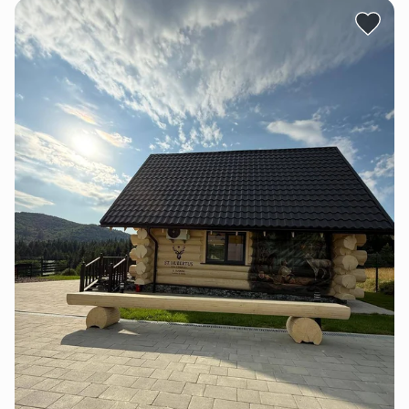
На територіє ї мангал і дрова , а також все необхідне
для приготування страв на мангалі.
Є сезонний каркасний басейн.
У нас можна замовити харчування по меню .
Ми радо чекаємо гостей