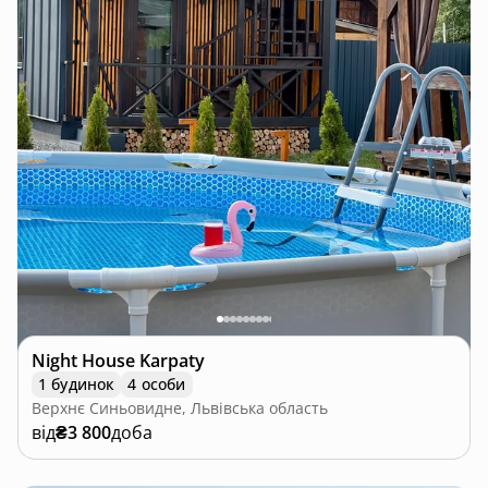
Night House Karpaty
1 будинок
4 особи
Верхнє Синьовидне, Львівська область
від
₴3 800
доба