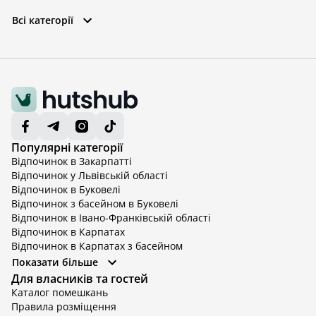
Всі категорії
Популярні категорії
Відпочинок в Закарпатті
Відпочинок у Львівській області
Відпочинок в Буковелі
Відпочинок з басейном в Буковелі
Відпочинок в Івано-Франківській області
Відпочинок в Карпатах
Відпочинок в Карпатах з басейном
Відпочинок в Київській області
Показати більше
Відпочинок в Київській області з басейном
Для власників та гостей
Відпочинок в Тернопільській області
Каталог помешкань
Відпочинок у Вінницькій області
Правила розміщення