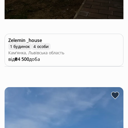
Zelemin _house
1 будинок
4 особи
Кам'янка, Львівська область
від
₴4 500
доба