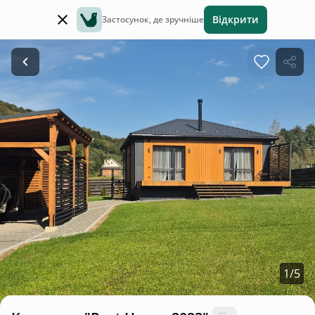
Відкрити
Застосунок, де зручніше
1
/
5