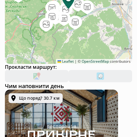
Leaflet
|
©
OpenStreetMap
contributors
Прокласти маршрут:
Чим наповнити день
Що поряд? 30.7 км