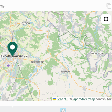
сть
Leaflet
|
©
OpenStreetMap
contributor