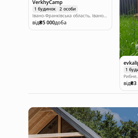
VerkhyCamp
1 будинок
2 особи
Івано-Франківська область, Івано-Франківська область
від
₴5 000
доба
evkali
1 буд
Рибне,
від
₴3