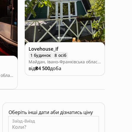
Lovehouse_if
1 будинок
8 осіб
Майдан, Івано-Франківська область
від
₴4 500
доба
Павлівка, Івано-Франківська область
Оберіть інші дати аби дізнатись ціну
Заїзд-Виїзд
Коли?