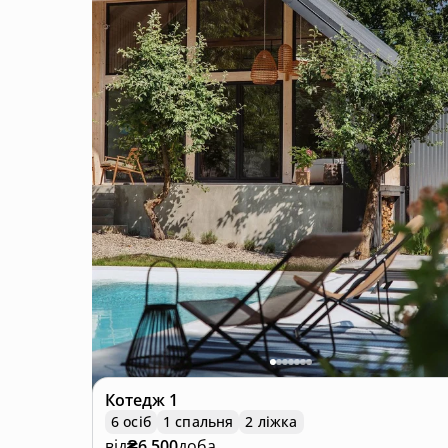
Котедж
1
6 осіб
1 спальня
2 ліжка
від
₴6 500
доба