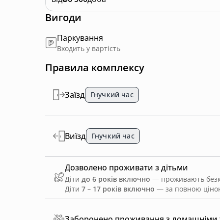
Вигоди
Паркування
Входить у вартість
Правила комплексу
Заїзд
Гнучкий час
Виїзд
Гнучкий час
Дозволено проживати з дітьми
Діти
до 6 років включно
— проживають безко
Діти
7 – 17 років включно
— за повною ціною
Заборонено проживання з домашніми