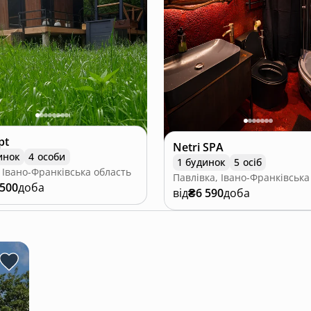
pt
Netri SPA
инок
4 особи
1 будинок
5 осіб
 Івано-Франківська область
 500
доба
від
₴6 590
доба