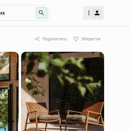
их
Поділитись
Зберегти