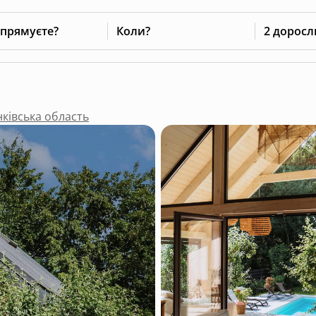
 прямуєте?
Коли?
2 доросл
нківська область