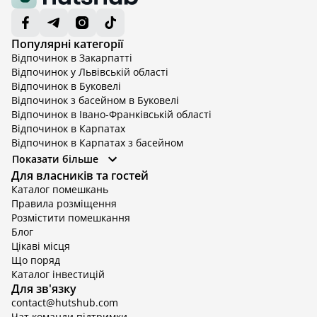
Популярні категорії
Відпочинок в Закарпатті
Відпочинок у Львівській області
Відпочинок в Буковелі
Відпочинок з басейном в Буковелі
Відпочинок в Івано-Франківській області
Відпочинок в Карпатах
Відпочинок в Карпатах з басейном
Відпочинок в Київській області
Показати більше
Відпочинок в Київській області з басейном
Для власників та гостей
Відпочинок в Тернопільській області
Каталог помешкань
Відпочинок у Вінницькій області
Правила розміщення
Відпочинок в Яремче
Розмістити помешкання
Відпочинок у Львівській області з басейном
Блог
Відпочинок з басейном в Тернопільській області
Цікаві місця
Що поряд
Каталог інвестицій
Для зв'язку
contact@hutshub.com
Чат команди підтримки