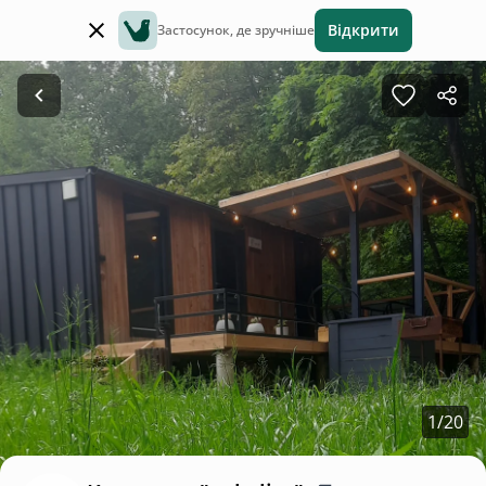
Відкрити
Застосунок, де зручніше
1
/
20