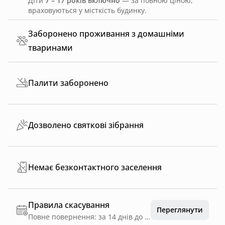
Діти
7 – 17 років включно
— за повною ціною,
враховуються у місткість будинку.
Заборонено проживання з домашніми
тваринами
Палити заборонено
Дозволено святкові зібрання
Немає безконтактного заселення
Правила скасування
Переглянути
Повне повернення: за 14 днів до дати заїзду