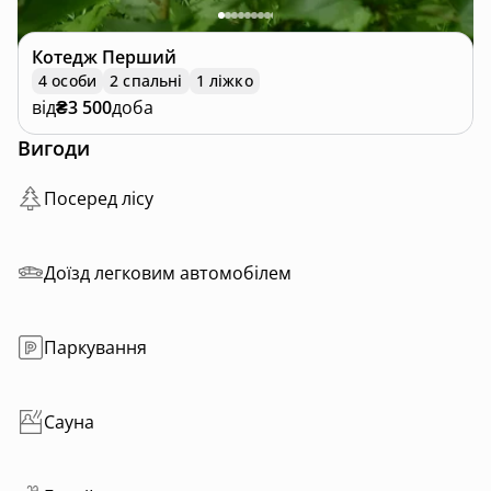
Котедж
Перший
4 особи
2 спальні
1 ліжко
від
₴3 500
доба
Вигоди
Посеред лісу
Доїзд легковим автомобілем
Паркування
Сауна