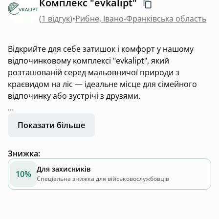
Комплекс "evkalipt"
(
1 відгук
)
•
Рибне, Івано-Франківська область
Відкрийте для себе затишок і комфорт у нашому
відпочинковому комплексі "evkalipt", який
розташованій серед мальовничої природи з
краєвидом на ліс — ідеальне місце для сімейного
відпочинку або зустрічі з друзями.
До ваших послуг:
Показати більше
-Будинок на 2-4 чол;
Знижка
:
-Тепла сауна на дровах для оздоровлення та
розслаблення;
Для захисників
10%
-Басейн та купіль для контрастних процедур і
Спеціальна знижка для військовослужбовців
загартування тіла.
-Комфортна кімната відпочинку у сауні для релаксу
після паріння.