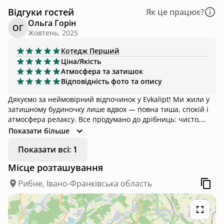
Відгуки гостей
Як це працює?
Ольга Горін
ОГ
Жовтень, 2025
Котедж
Перший
Ціна/Якість
Атмосфера та затишок
Відповідність фото та опису
Дякуємо за неймовірний відпочинок у Evkalipt! Ми жили у
затишному будиночку лише вдвох — повна тиша, спокій і
атмосфера релаксу. Все продумано до дрібниць: чисто,
комфортно, гарний інтер’єр і приємна енергетика На
Показати більше
території є сауна, яку ми із задоволенням відвідали —
Показати всі: 1
справжнє задоволення після довгої поїздки! А ввечері
дивилися фільми на проекторі — дуже романтично й
Місце розташування
атмосферно Дякуємо господарям за гостинність і турботу.
Обов’язково повернемося ще. Evkalipt — це місце, куди
Рибне, Івано-Франківська область
хочеться повертатися❤️