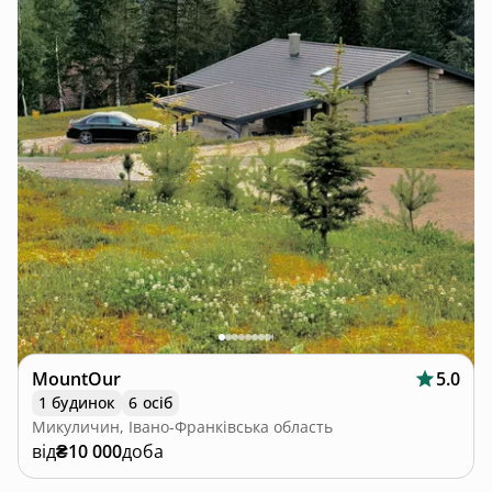
MountOur
5.0
1 будинок
6 осіб
Микуличин, Івано-Франківська область
від
₴10 000
доба