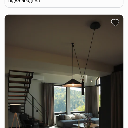
від
₴5 500
доба