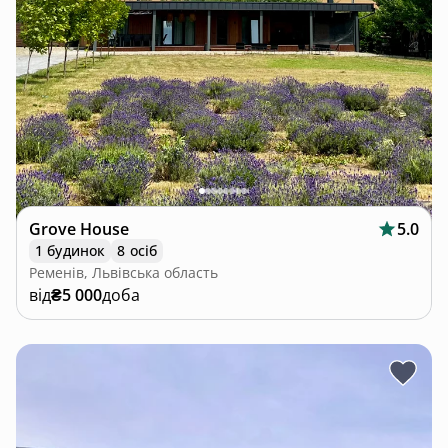
Grove House
5.0
1 будинок
8 осіб
Ременів, Львівська область
від
₴5 000
доба