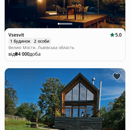
Vsesvit
5.0
1 будинок
2 особи
Великі Мости, Львівська область
від
₴4 000
доба