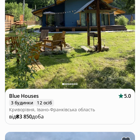
Blue Houses
5.0
3 будинки
12 осіб
Криворівня, Івано-Франківська область
від
₴3 850
доба