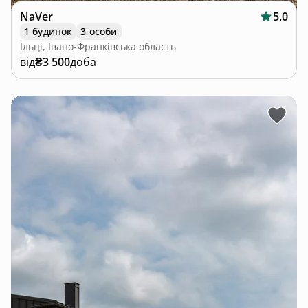
NaVer
5.0
1 будинок
3 особи
Ільці, Івано-Франківська область
від
₴3 500
доба