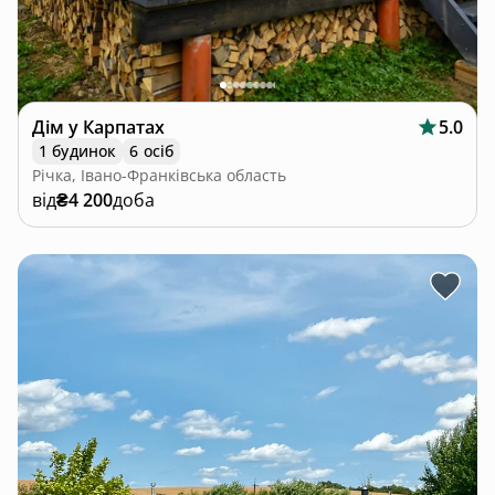
Дім у Карпатах
5.0
1 будинок
6 осіб
Річка, Івано-Франківська область
від
₴4 200
доба