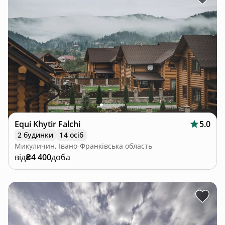
Equi Khytir Falchi
5.0
2 будинки
14 осіб
Микуличин, Івано-Франківська область
від
₴4 400
доба