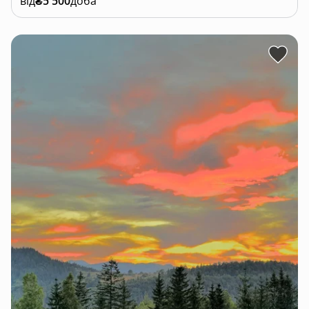
від
₴5 500
доба