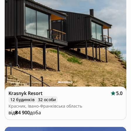
Krasnyk Resort
5.0
12 будинків
32 особи
Красник, Івано-Франківська область
від
₴4 900
доба