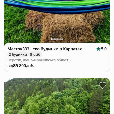
Маєток333 - еко будинки в Карпатах
5.0
2 будинки
8 осіб
Черетів, Івано-Франківська область
від
₴5 800
доба