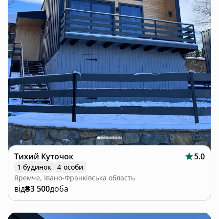
Тихий Куточок
5.0
1 будинок
4 особи
Яремче, Івано-Франківська область
від
₴3 500
доба