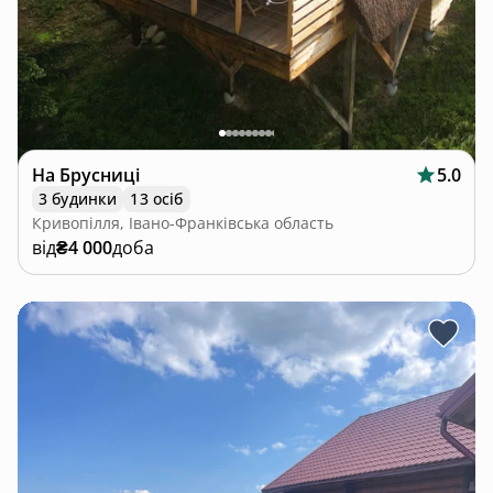
На Брусниці
5.0
3 будинки
13 осіб
Кривопілля, Івано-Франківська область
від
₴4 000
доба