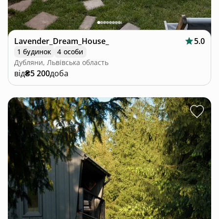
Lavender_Dream_House_
5.0
1 будинок
4 особи
Дубляни, Львівська область
від
₴5 200
доба