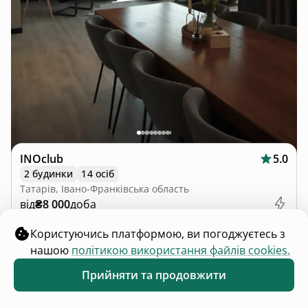
INOclub
5.0
2 будинки
14 осіб
Татарів, Івано-Франківська область
від
₴8 000
доба
Користуючись платформою, ви погоджуєтесь з
нашою
політикою використання файлів cookies.
Прийняти та продовжити
Обране
Каталог
Меню