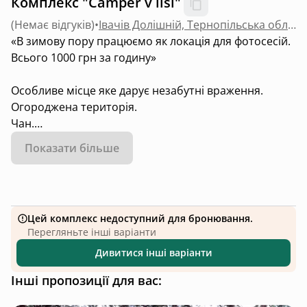
Комплекс "Camper v lisi"
(
Немає відгуків
)
•
Івачів Долішній, Тернопільська область
«В зимову пору працюємо як локація для фотосесій.
Всього 1000 грн за годину»
Особливе місце яке дарує незабутні враження.
Огороджена територія.
Чан.
Є все необхідне для двох осіб! 13 км від Тернополя
Показати більше
Рушники, халати, постіль, газова плита, посуд, міні
холодильник,
душ, гель/шампунь, фен, бойлер,
барбекʼю, кава/чай, спеції...
Цей комплекс недоступний для бронювання.
Проектор, колонка, гамак, гойдалка.
Перегляньте інші варіанти
Дрова, розпалювач, пальник.
Дивитися інші варіанти
Інші пропозиції для вас: