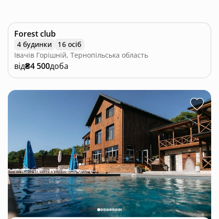
Forest club
4 будинки
16 осіб
Івачів Горішній, Тернопільська область
від
₴4 500
доба