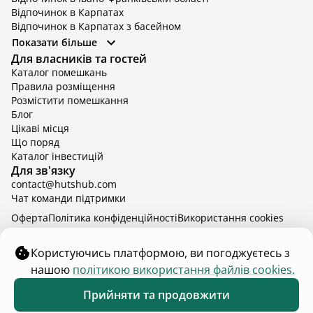
Відпочинок в Карпатах
Відпочинок в Карпатах з басейном
Відпочинок в Київській області
Показати більше
Відпочинок в Київській області з басейном
Для власників та гостей
Відпочинок в Тернопільській області
Каталог помешкань
Відпочинок у Вінницькій області
Правила розміщення
Відпочинок в Яремче
Розмістити помешкання
Відпочинок у Львівській області з басейном
Блог
Відпочинок з басейном в Тернопільській області
Цікаві місця
Що поряд
Каталог інвестицій
Для зв'язку
contact@hutshub.com
Чат команди підтримки
Оферта
Політика конфіденційності
Bикористання cookies
hutshub | ©
2026
Користуючись платформою, ви погоджуєтесь з
нашою
політикою використання файлів cookies.
Оберіть інші дати аби дізнатись ціну
Прийняти та продовжити
Коли?
2 дорослих