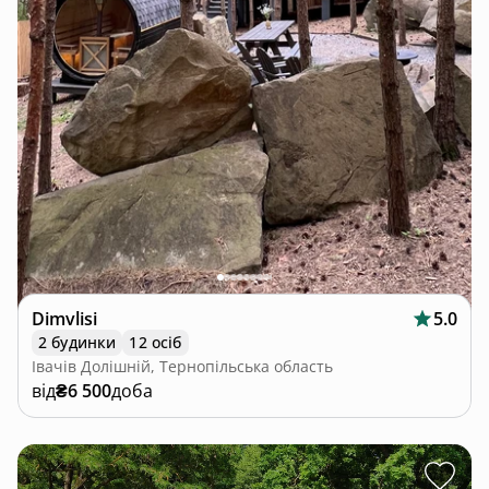
Dimvlisi
5.0
2 будинки
12 осіб
Івачів Долішній, Тернопільська область
від
₴6 500
доба