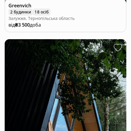
Greenvich
2 будинки
18 осіб
Залужжя, Тернопільська область
від
₴3 500
доба