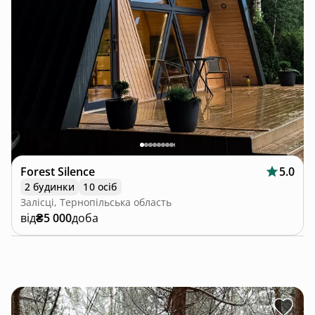
Forest Silence
5.0
2 будинки
10 осіб
Залісці, Тернопільська область
від
₴5 000
доба