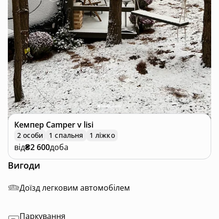
Кемпер
Сamper v lisi
2 особи
1 спальня
1 ліжко
від
₴2 600
доба
Вигоди
Доїзд легковим автомобілем
Паркування