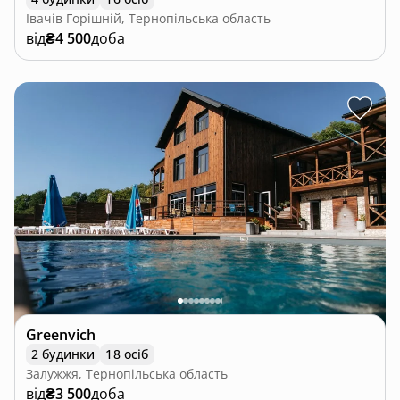
Івачів Горішній, Тернопільська область
від
₴4 500
доба
Greenvich
2 будинки
18 осіб
Залужжя, Тернопільська область
від
₴3 500
доба