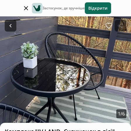
Відкрити
Застосунок, де зручніше
1
/
6