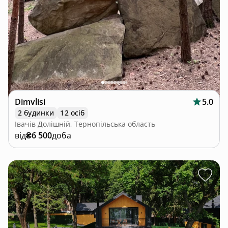
Dimvlisi
5.0
2 будинки
12 осіб
Івачів Долішній, Тернопільська область
від
₴6 500
доба