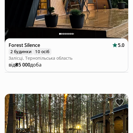
Forest Silence
5.0
2 будинки
10 осіб
Залісці, Тернопільська область
від
₴5 000
доба