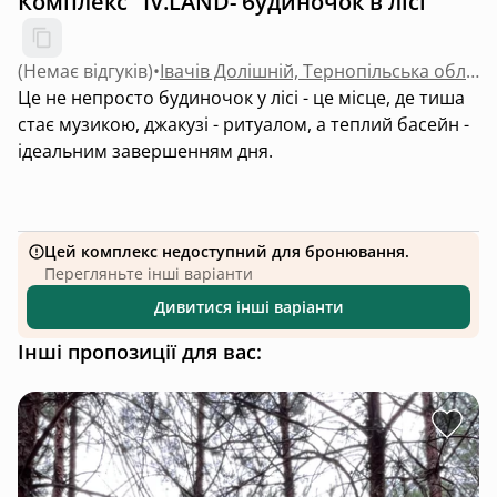
Комплекс "IV.LAND- будиночок в лісі"
(
Немає відгуків
)
•
Івачів Долішній, Тернопільська область
Це не непросто будиночок у лісі - це місце, де тиша
стає музикою, джакузі - ритуалом, а теплий басейн -
ідеальним завершенням дня.
Цей комплекс недоступний для бронювання.
Перегляньте інші варіанти
Дивитися інші варіанти
Інші пропозиції для вас: