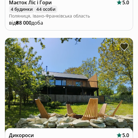
Маєток Ліс і Гори
5.0
4 будинки
44 особи
Поляниця, Івано-Франківська область
від
₴8 000
доба
Дикороси
5.0