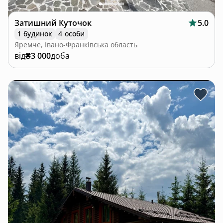
Затишний Куточок
5.0
1 будинок
4 особи
Яремче, Івано-Франківська область
від
₴3 000
доба