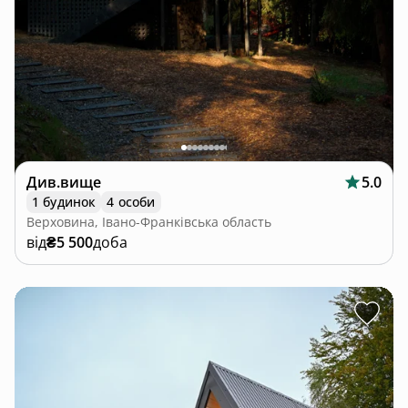
Див.вище
5.0
1 будинок
4 особи
Верховина, Івано-Франківська область
від
₴5 500
доба