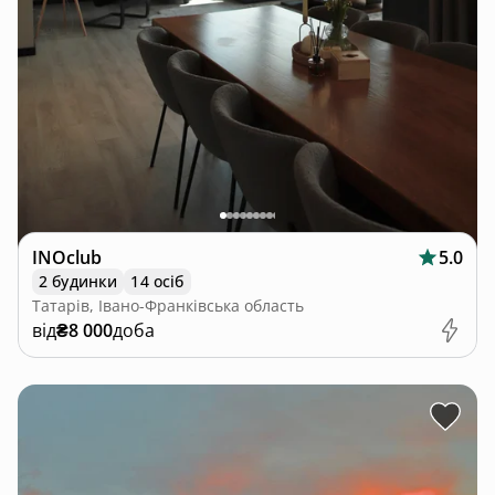
INOclub
5.0
2 будинки
14 осіб
Татарів, Івано-Франківська область
від
₴8 000
доба