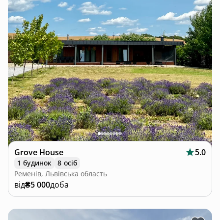
Grove House
5.0
1 будинок
8 осіб
Ременів, Львівська область
від
₴5 000
доба