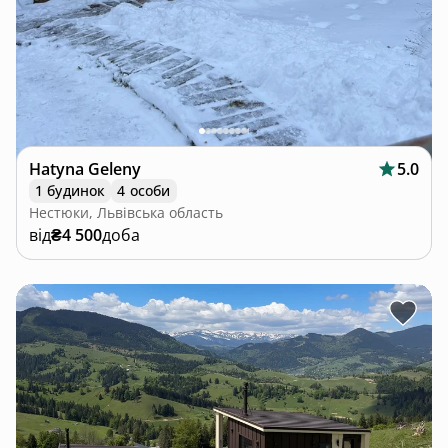
Hatyna Geleny
5.0
1 будинок
4 особи
Нестюки, Львівська область
від
₴4 500
доба