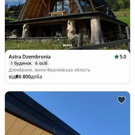
Astra Dzembronia
5.0
1 будинок
6 осіб
Дземброня, Івано-Франківська область
від
₴6 800
доба