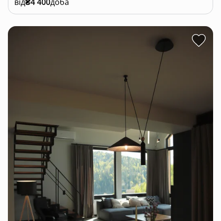
від
₴4 400
доба