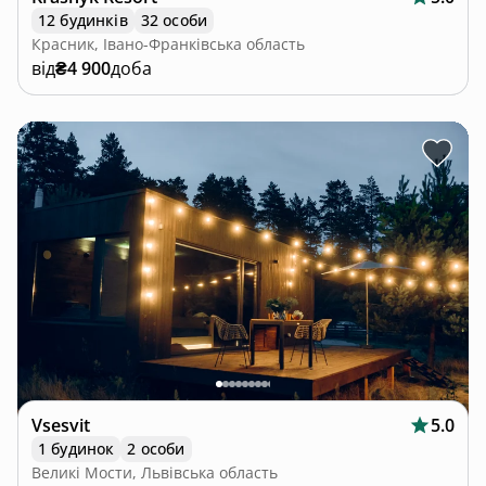
12 будинків
32 особи
Красник, Івано-Франківська область
від
₴4 900
доба
Vsesvit
5.0
1 будинок
2 особи
Великі Мости, Львівська область