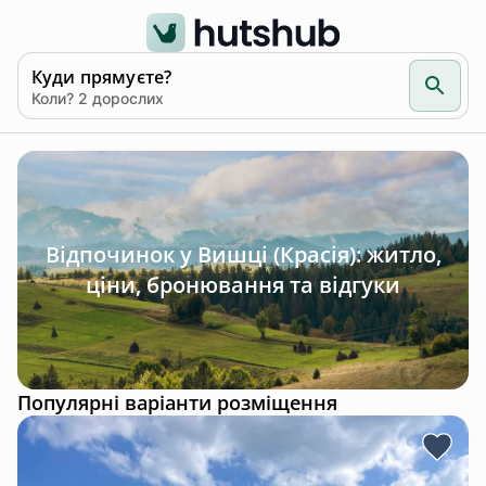
Куди прямуєте?
Коли? 2 дорослих
Відпочинок у Вишці (Красія): житло,
ціни, бронювання та відгуки
Популярні варіанти розміщення