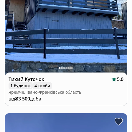
Тихий Куточок
5.0
1 будинок
4 особи
Яремче, Івано-Франківська область
від
₴3 500
доба