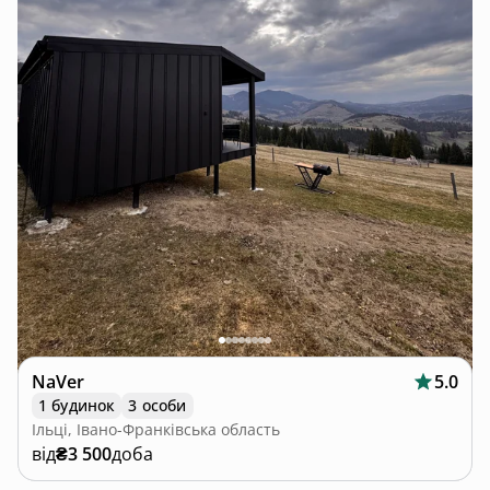
NaVer
5.0
1 будинок
3 особи
Ільці, Івано-Франківська область
від
₴3 500
доба