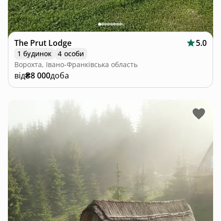
The Prut Lodge
5.0
1 будинок
4 особи
Ворохта, Івано-Франківська область
від
₴8 000
доба