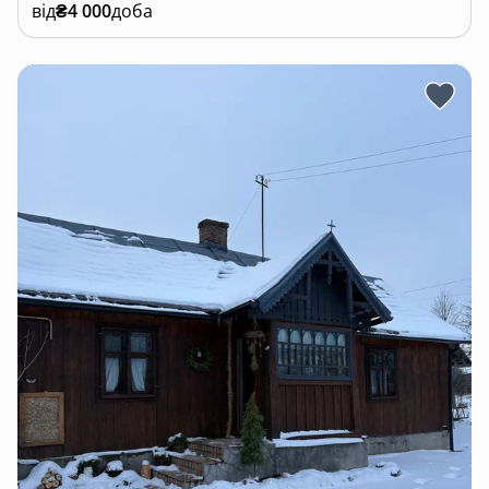
від
₴4 000
доба