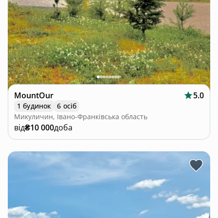
MountOur
5.0
1 будинок
6 осіб
Микуличин, Івано-Франківська область
від
₴10 000
доба