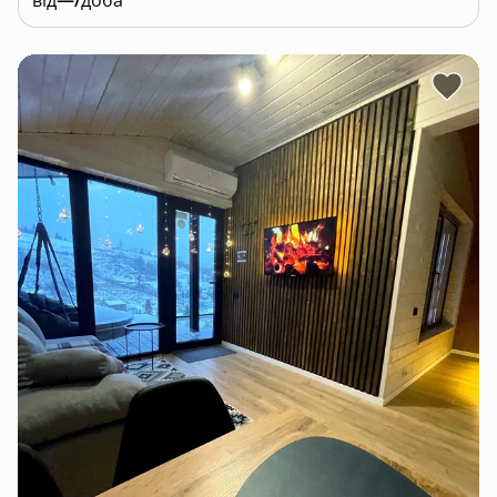
від
—/
доба