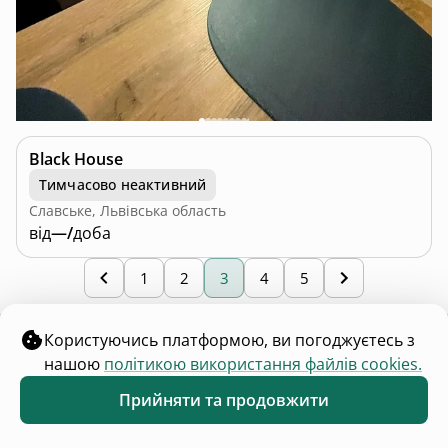
Black House
Тимчасово неактивний
Славське, Львівська область
від
—/
доба
1
2
3
4
5
Користуючись платформою, ви погоджуєтесь з
нашою
політикою використання файлів cookies.
Всі категорії
Прийняти та продовжити
Обране
Каталог
Меню