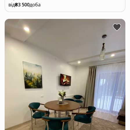
від
₴3 500
доба