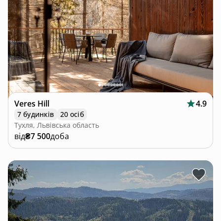
Veres Hill
4.9
7 будинків
20 осіб
Тухля, Львівська область
від
₴7 500
доба