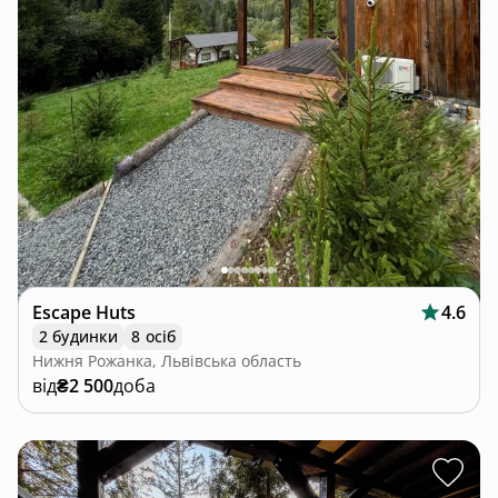
Escape Huts
4.6
2 будинки
8 осіб
Нижня Рожанка, Львівська область
від
₴2 500
доба