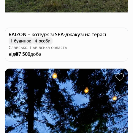
RAIZON – котедж зі SPA-джакузі на терасі
1 будинок
4 особи
Славсько, Львівська область
від
₴7 500
доба