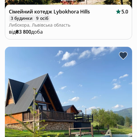
Сімейний котедж Lybokhora Hills
5.0
3 будинки
9 осіб
Либохора, Львівська область
від
₴3 800
доба