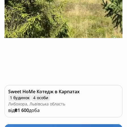
Sweet HoMe Котедж в Карпатах
1 будинок
4 особи
Либохора, Львівська область
від
₴1 600
доба