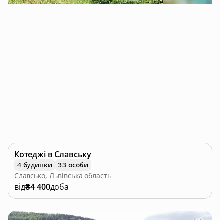
Котеджі в Славську
4 будинки
33 особи
Славсько, Львівська область
від
₴4 400
доба