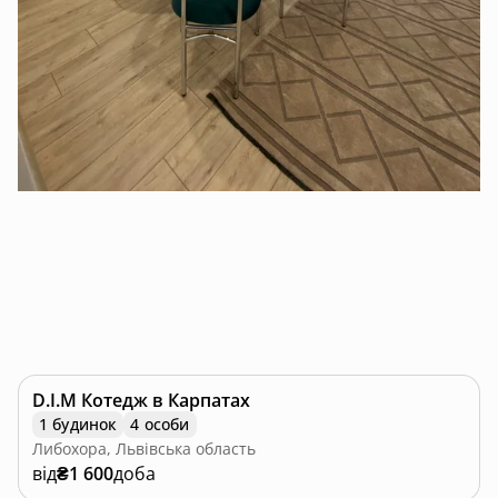
D.I.M Котедж в Карпатах
1 будинок
4 особи
Либохора, Львівська область
від
₴1 600
доба