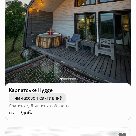
Карпатське Hygge
Тимчасово неактивний
Славське, Львівська область
від
—/
доба