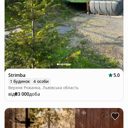
Strimba
5.0
1 будинок
4 особи
Верхня Рожанка, Львівська область
від
₴3 000
доба