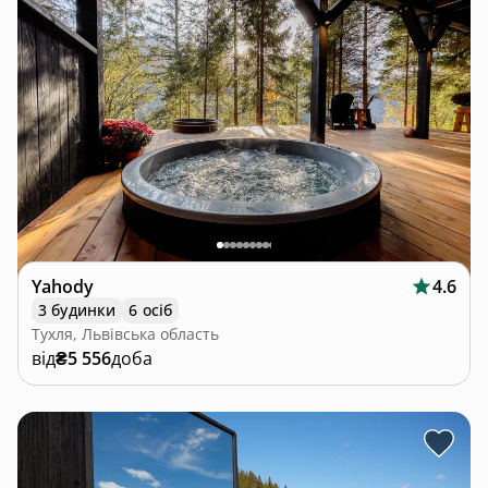
Yahody
4.6
3 будинки
6 осіб
Тухля, Львівська область
від
₴5 556
доба