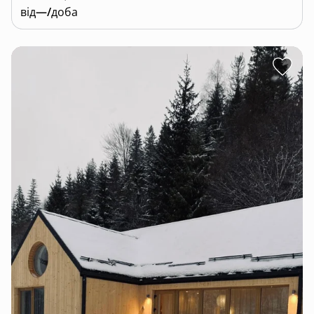
від
—/
доба