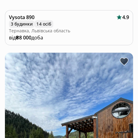
Vysota 890
4.9
3 будинки
14 осіб
Тернавка, Львівська область
від
₴8 000
доба